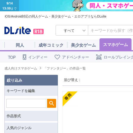
9/14
13:59
まで
iOS/Android対応の同人ゲーム・美少女ゲーム・エロアプリならDLsite
すべて
スマホゲーム
同人
成年コミック
美少女ゲーム
インディー
アドベンチャー
ロールプレイン
TOP
成人向けスマホゲーム
「ファンタジー」の作品一覧
並び替え :
絞り込み
キーワードを編集
検索
作品形式
人気のジャンル