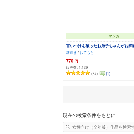
マンガ
言いつけを破ったお弟子ちゃんがお師
箸置き
/
おてもと
770
円
販売数:
1,139
(72)
(1)
カートに追加
現在の検索条件をもとに
女性向け（全年齢）作品を検索