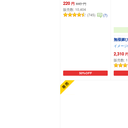
220
円
440
円
販売数:
10,404
(745)
(7)
無様媚
イメージsc
2,310
販売数:
1
50%OFF
カートに追加