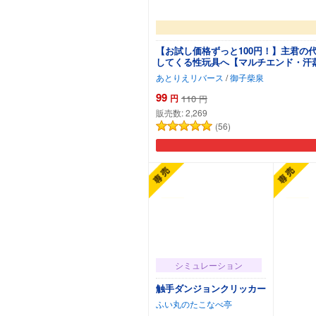
【お試し価格ずっと100円！】主君
してくる性玩具へ【マルチエンド・汗
あとりえリバース
/
御子柴泉
99
円
110
円
販売数:
2,269
(56)
シミュレーション
触手ダンジョンクリッカー
ふい丸のたこなべ亭