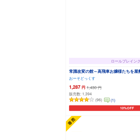
ロールプレイン
常識改変の館～高飛車お嬢様たちを屋敷
おーそどっくす
1,287
円
1,430
円
販売数:
1,394
(96)
(1)
10%OFF
カートに追加