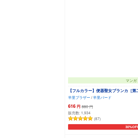
マンガ
【フルカラー】便器聖女ブランカ［第
半里プラザー
/
半里バード
616
円
880
円
販売数:
1,934
(87)
30%OF
カートに