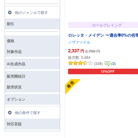
他のジャンルで探す
割引
ロールプレイング
ロレッタ・メイデン 〜適合率0%の劣
価格
ノヴァソイル
2,337
円
2,750
円
対象作品
販売数:
5,484
(338)
(3)
AI生成作品
15%OFF
カートに追加
販売開始日
販売状況
オプション
他の条件で探す
対応言語