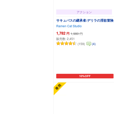
アクション
サキュバスの継承者:デリラの淫欲冒険
Ramen Cat Studio
1,782
円
1,980
円
販売数:
2,451
(159)
(4)
10%OFF
カートに追加