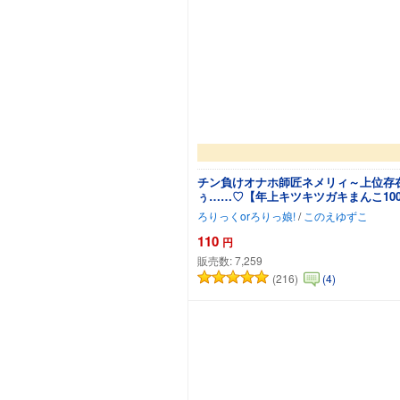
チン負けオナホ師匠ネメリィ～上位存
ぅ……♡【年上キツキツガキまんこ10
ろりっくorろりっ娘!
/
このえゆずこ
110
円
販売数:
7,259
(216)
(4)