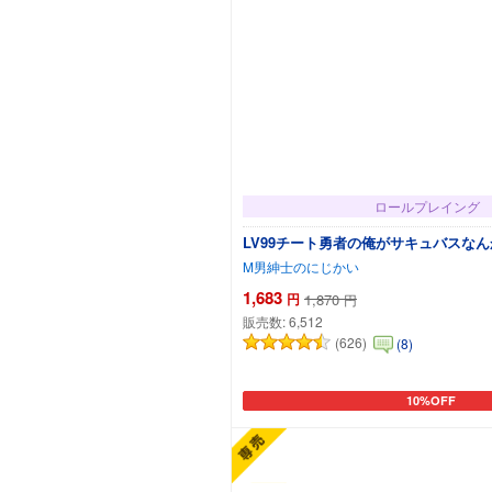
ロールプレイング
LV99チート勇者の俺がサキュバスな
M男紳士のにじかい
1,683
円
1,870
円
販売数:
6,512
(626)
(8)
10%OFF
カートに追加