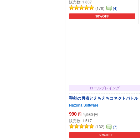
販売数:
1,837
(178)
(4)
10%OFF
カートに追加
ロールプレイング
聖剣の勇者とえちえちコネクトバトル
Nazuna Software
990
円
1,980
円
販売数:
1,517
(132)
(7)
50%OFF
カートに追加