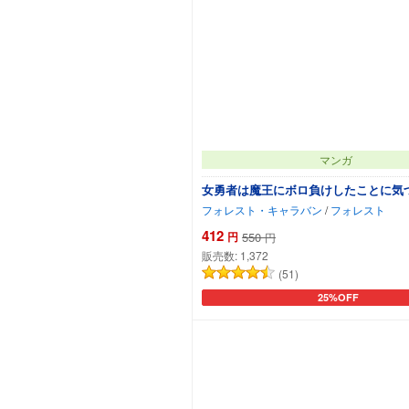
マンガ
女勇者は魔王にボロ負けしたことに気
フォレスト・キャラバン
/
フォレスト
412
円
550
円
販売数:
1,372
(51)
25%OFF
カートに追加