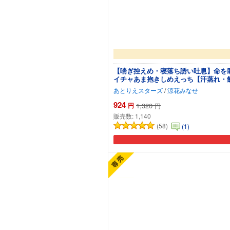
【喘ぎ控えめ・寝落ち誘い吐息】命を
イチャあま抱きしめえっち【汗蒸れ・
あとりえスターズ
/
涼花みなせ
924
円
1,320
円
販売数:
1,140
(58)
(1)