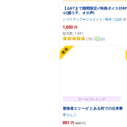
【⚠️8/7まで期間限定✅特典ボイス
☆(踊り子、オホ声)
シコリテック∞ジョイント
/
柚木つばめ
1,650
円
販売数:
1,847
(70)
(1)
ロールプレイング
冒険者エリーゼ とある村での出来事
青りんご
891
円
990
円