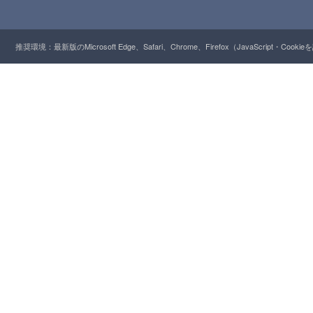
推奨環境：最新版のMicrosoft Edge、Safari、Chrome、Firefox（JavaScript・Cooki