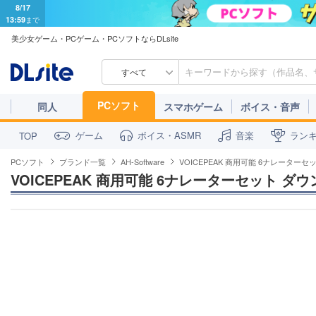
8/17
13:59
まで
美少女ゲーム・PCゲーム・PCソフトならDLsite
すべて
PCソフト
同人
スマホゲーム
ボイス・音声
ゲーム
ボイス・ASMR
音楽
ラン
TOP
PCソフト
ブランド一覧
AH-Software
VOICEPEAK 商用可能 6ナレーター
VOICEPEAK 商用可能 6ナレーターセット ダ