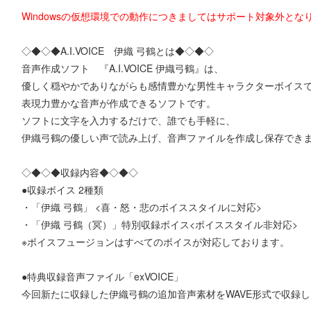
Windowsの仮想環境での動作につきましてはサポート対象外とな
◇◆◇◆A.I.VOICE 伊織 弓鶴とは◆◇◆◇
音声作成ソフト 『A.I.VOICE 伊織弓鶴』は、
優しく穏やかでありながらも感情豊かな男性キャラクターボイス
表現力豊かな音声が作成できるソフトです。
ソフトに文字を入力するだけで、誰でも手軽に、
伊織弓鶴の優しい声で読み上げ、音声ファイルを作成し保存できま
◇◆◇◆収録内容◆◇◆◇
●収録ボイス 2種類
・「伊織 弓鶴」 <喜・怒・悲のボイススタイルに対応>
・「伊織 弓鶴（冥）」特別収録ボイス<ボイススタイル非対応>
※ボイスフュージョンはすべてのボイスが対応しております。
●特典収録音声ファイル「exVOICE」
今回新たに収録した伊織弓鶴の追加音声素材をWAVE形式で収録