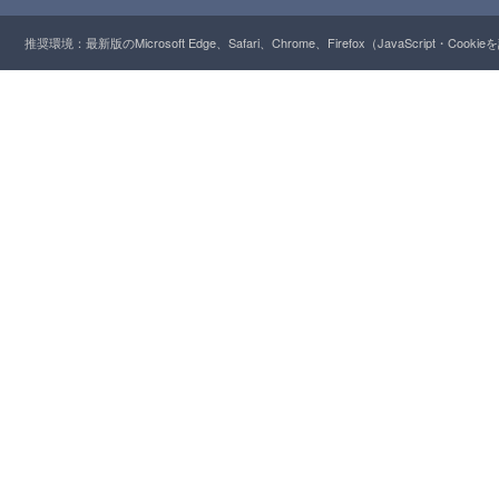
推奨環境：最新版のMicrosoft Edge、Safari、Chrome、Firefox（JavaScript・Cooki