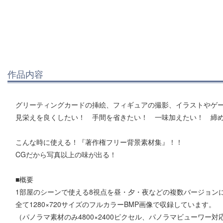
作品内容
グリーティングカードの挿絵、フィギュアの撮影、イラストやゲーム
見栄えを良くしたい！ 手間を省きたい！ 一味加えたい！ 締
こんな時に使える！『著作権フリー背景素材集』！！
CGだから写真以上の味が出る！
■概要
1部屋のシーンで使える8視点を昼・夕・夜などの複数バージョンに
全て1280×720サイズのフルカラーBMP画像で収録しています。
（パノラマ素材のみ4800×2400ピクセル、パノラマビューワー対