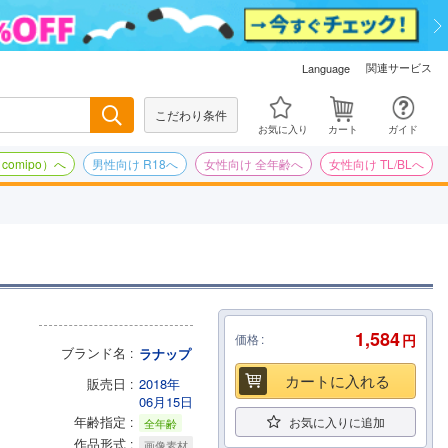
関連サービス
Language
こだわり条件
検索
お気に入り
カート
ガイド
omipo）へ
男性向け R18へ
女性向け 全年齢へ
女性向け TL/BLへ
1,584
価格
円
ブランド名
ラナップ
カートに入れる
販売日
2018年
06月15日
年齢指定
お気に入りに追加
全年齢
作品形式
画像素材