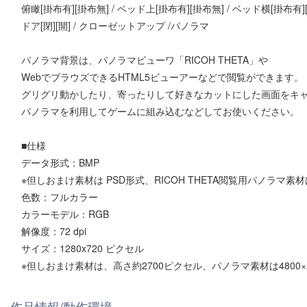
俯瞰[掛布有][掛布無] / ベッド上[掛布有][掛布無] / ベッド横[掛布有][掛
ドア[閉][開] / クローゼットアップ /パノラマ
パノラマ背景は、パノラマビューワ「RICOH THETA」や
WebでブラウズできるHTML5ビューアーなどで閲覧ができます。
グリグリ動かしたり、寄ったりして好きなカットにした画面をキ
パノラマを利用してゲームに組み込むなどしてお使いください。
■仕様
データ形式：BMP
※但しおまけ素材は PSD形式、RICOH THETA閲覧用パノラマ素材
色数：フルカラー
カラーモデル：RGB
解像度：72 dpi
サイズ：1280x720 ピクセル
※但しおまけ素材は、高さ約2700ピクセル、パノラマ素材は4800×
作品情報/動作環境