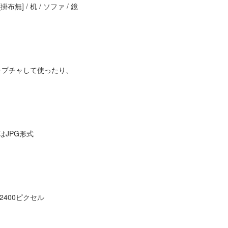
布無] / 机 / ソファ / 鏡
ャプチャして使ったり、
はJPG形式
2400ピクセル