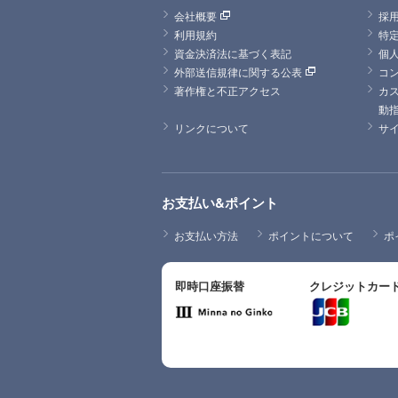
会社概要
採
利用規約
特
資金決済法に基づく表記
個
外部送信規律に関する公表
コ
著作権と不正アクセス
カ
動
リンクについて
サ
お支払い&ポイント
お支払い方法
ポイントについて
ポ
即時口座振替
クレジットカー