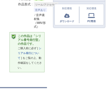
作品形式
ツール/アクセサリ
対応環境
対応環境
音声あり
/ 音声素
材集
ダウンロード
PC専用
（WAV形
式）
この作品は「シリ
アル番号発行型」
の作品です。
ご購入前に必ず [
シ
リアル発行につい
て
] をご覧の上、動
作確認をしてくださ
い。