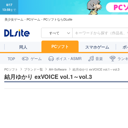
8/17
13:59
まで
美少女ゲーム・PCゲーム・PCソフトならDLsite
すべて
PCソフト
同人
スマホゲーム
ボ
ゲーム
ボイス・ASMR
音楽
ラン
TOP
PCソフト
ブランド一覧
AH-Software
結月ゆかり exVOICE vol.1～vol.3
結月ゆかり exVOICE vol.1～vol.3