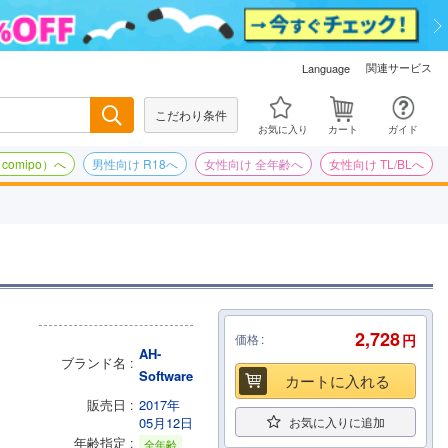
関連サービス
Language
こだわり条件
検索
お気に入り
カート
ガイド
omipo）へ
男性向け R18へ
女性向け 全年齢へ
女性向け TL/BLへ
2,728
価格
円
AH-
ブランド名
Software
カートに入れる
販売日
2017年
05月12日
お気に入りに追加
年齢指定
全年齢