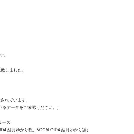
です。
意致しました。
。
が収録されています。
いるデータをご確認ください。）
シリーズ
OID4 結月ゆかり穏、VOCALOID4 結月ゆかり凛）