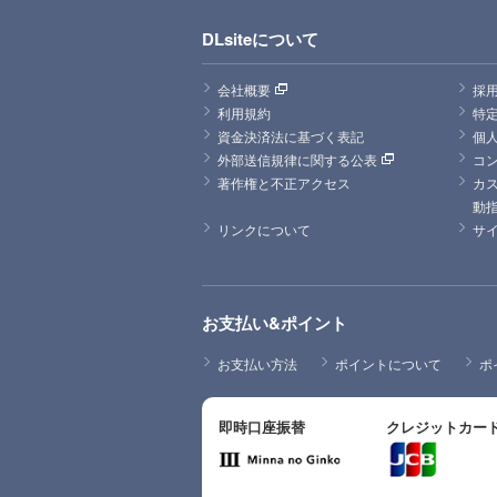
DLsiteについて
会社概要
採
利用規約
特
資金決済法に基づく表記
個
外部送信規律に関する公表
コ
著作権と不正アクセス
カ
動
リンクについて
サ
お支払い&ポイント
お支払い方法
ポイントについて
ポ
即時口座振替
クレジットカー