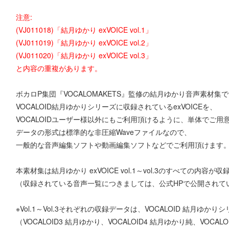
注意:
(VJ011018)「結月ゆかり exVOICE vol.1」
(VJ011019)「結月ゆかり exVOICE vol.2」
(VJ011020)「結月ゆかり exVOICE vol.3」
と内容の重複があります。
ボカロP集団『VOCALOMAKETS』監修の結月ゆかり音声素材集
VOCALOID結月ゆかりシリーズに収録されているexVOICEを、
VOCALOIDユーザー様以外にもご利用頂けるように、単体でご用
データの形式は標準的な非圧縮Waveファイルなので、
一般的な音声編集ソフトや動画編集ソフトなどでご利用頂けます
本素材集は結月ゆかり exVOICE vol.1～vol.3のすべての内容
（収録されている音声一覧につきましては、公式HPで公開されて
※Vol.1～Vol.3それぞれの収録データは、VOCALOID 結月ゆかり
（VOCALOID3 結月ゆかり、VOCALOID4 結月ゆかり純、VOCAL