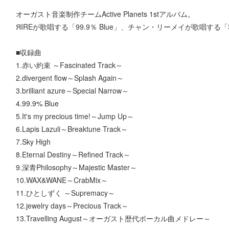
オーガスト音楽制作チームActive Planets 1stアルバム。
ЯIREが歌唱する「99.9％ Blue」、チャン・リーメイが歌唱する「
■収録曲
1.赤い約束 ～Fascinated Track～
2.divergent flow～Splash Again～
3.brilliant azure～Special Narrow～
4.99.9% Blue
5.It's my precious time!～Jump Up～
6.Lapis Lazuli～Breaktune Track～
7.Sky High
8.Eternal Destiny～Refined Track～
9.深青Philosophy～Majestic Master～
10.WAX&WANE～CrabMix～
11.ひとしずく ～Supremacy～
12.jewelry days～Precious Track～
13.Travelling August～オーガスト歴代ボーカル曲メドレー～