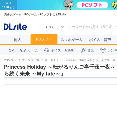
8/17
13:59
まで
美少女ゲーム・PCゲーム・PCソフトならDLsite
すべて
PCソフト
同人
スマホゲーム
ボイス・音声
ゲーム
ボイス・ASMR
音楽
ラン
TOP
PCソフト
ブランド一覧
オーガスト
Princess Holiday ～転がるりんご
Princess Holiday ～転がるりんご亭千夜
ら続く未来 ～My fate～」