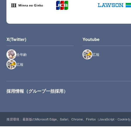
X(Twitter)
Youtube
全年齢
広報
広報
採用情報（グループ一括採用）
推奨環境：最新版のMicrosoft Edge、Safari、Chrome、Firefox（JavaScript・Cooki