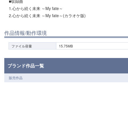
■収録曲
1.心から続く未来 ～My fate～
2.心から続く未来 ～My fate～(カラオケ版)
作品情報/動作環境
ファイル容量
15.75MB
ブランド作品一覧
販売作品