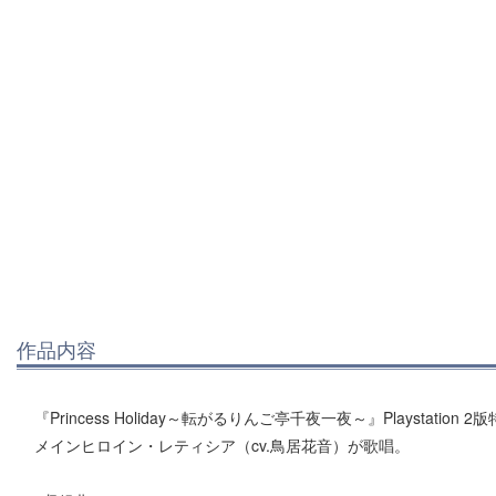
作品内容
『Princess Holiday～転がるりんご亭千夜一夜～』Playstation 
メインヒロイン・レティシア（cv.鳥居花音）が歌唱。