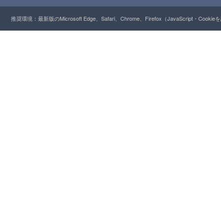
推奨環境：最新版のMicrosoft Edge、Safari、Chrome、Firefox（JavaScript・Cooki