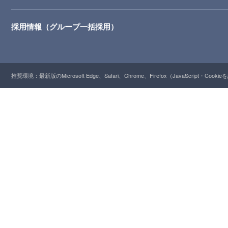
採用情報（グループ一括採用）
推奨環境：最新版のMicrosoft Edge、Safari、Chrome、Firefox（JavaScript・Cooki