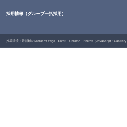
採用情報（グループ一括採用）
推奨環境：最新版のMicrosoft Edge、Safari、Chrome、Firefox（JavaScript・Cooki