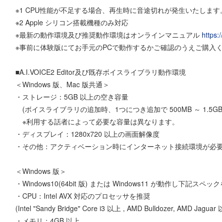
※1 CPU性能が不足する場合、再生時に音途切れが発生いたしま
※2 Apple シリコン搭載機種のみ対応
※最新の動作環境及び推奨動作環境はオンラインマニュアル
https:
※事前に体験版にてお手元のPCで動作するかご確認のうえご購入
■A.I.VOICE2 Editor及び既存ボイスライブラリ動作環境
＜Windows 版、Mac 版共通＞
・ストレージ：5GB 以上の空き容量
(ボイスライブラリの追加時、1つにつき追加で 500MB ～ 1.5G
※利用する話者によって必要な容量は異なります。
・ディスプレイ：1280x720 以上の画面解像度
・その他：アクティベーション時にインターネット接続環境が必
＜Windows 版＞
・Windows10(64bit 版) または Windows11 が動作し下記スペッ
・CPU：Intel AVX 対応のプロセッサを推奨
(Intel "Sandy Bridge" Core i3 以上 , AMD Bulldozer, AMD Jaguar
・メモリ：4GB 以上