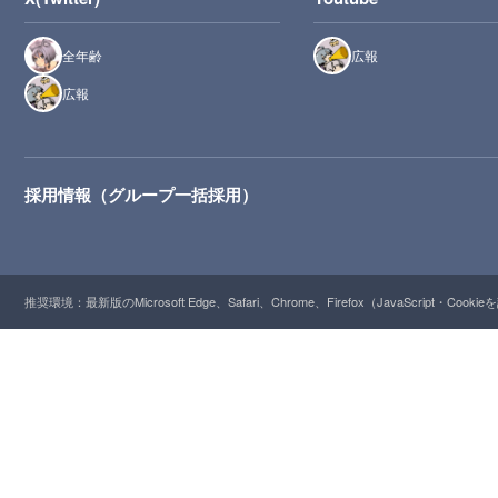
全年齢
広報
広報
採用情報（グループ一括採用）
推奨環境：最新版のMicrosoft Edge、Safari、Chrome、Firefox（JavaScript・Cooki