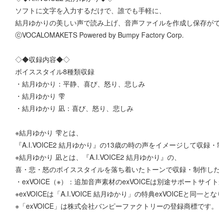
ソフトに文字を入力するだけで、誰でも手軽に、
結月ゆかりの美しい声で読み上げ、音声ファイルを作成し保存が
ⓒVOCALOMAKETS Powered by Bumpy Factory Corp.
◇◆収録内容◆◇
ボイススタイル8種類収録
・結月ゆかり：平静、喜び、怒り、悲しみ
・結月ゆかり 雫
・結月ゆかり 凪：喜び、怒り、悲しみ
※結月ゆかり 雫とは、
『A.I.VOICE2 結月ゆかり』の13歳の時の声をイメージして収
※結月ゆかり 凪とは、『A.I.VOICE2 結月ゆかり』の、
喜・悲・怒のボイススタイルを落ち着いたトーンで収録・制作し
・exVOICE（※）：追加音声素材のexVOICEは別途サポートサイ
※exVOICEは「A.I.VOICE 結月ゆかり」の特典exVOICEと同一と
※「exVOICE」は株式会社バンピーファクトリーの登録商標です。