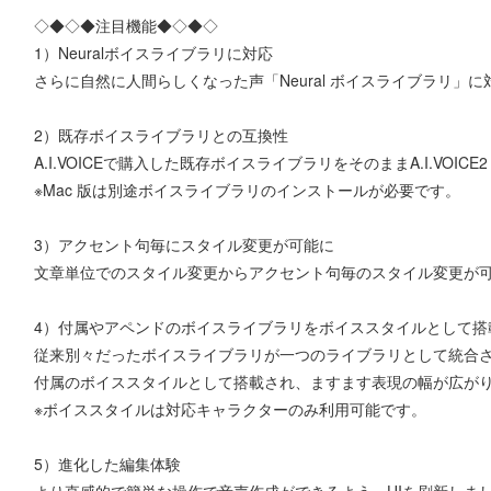
◇◆◇◆注目機能◆◇◆◇
1）Neuralボイスライブラリに対応
さらに自然に人間らしくなった声「Neural ボイスライブラリ」に
2）既存ボイスライブラリとの互換性
A.I.VOICEで購入した既存ボイスライブラリをそのままA.I.VOICE2
※Mac 版は別途ボイスライブラリのインストールが必要です。
3）アクセント句毎にスタイル変更が可能に
文章単位でのスタイル変更からアクセント句毎のスタイル変更が
4）付属やアペンドのボイスライブラリをボイススタイルとして搭
従来別々だったボイスライブラリが一つのライブラリとして統合
付属のボイススタイルとして搭載され、ますます表現の幅が広が
※ボイススタイルは対応キャラクターのみ利用可能です。
5）進化した編集体験