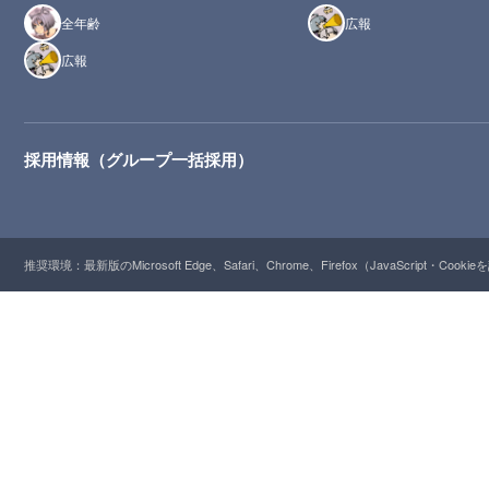
全年齢
広報
広報
採用情報（グループ一括採用）
推奨環境：最新版のMicrosoft Edge、Safari、Chrome、Firefox（JavaScript・Cooki