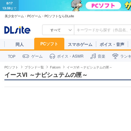
8/17
13:59
まで
美少女ゲーム・PCゲーム・PCソフトならDLsite
すべて
PCソフト
同人
スマホゲーム
ボイス・音声
ゲーム
ボイス・ASMR
音楽
ラン
TOP
PCソフト
ブランド一覧
Falcom
イースVI ～ナピシュテムの匣～
イースVI ～ナピシュテムの匣～