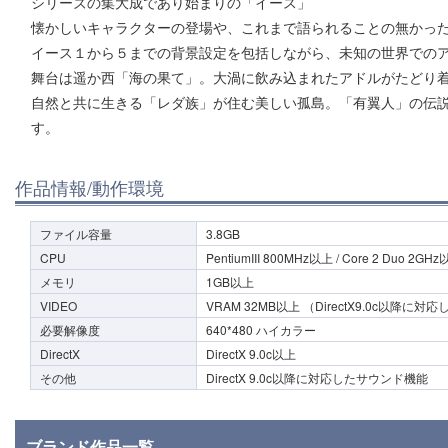
シリーズの集大成であり始まりの「イース」
懐かしいキャラクターの登場や、これまで語られることの無かっ
イース１から５までの背景設定を包括しながら、未知の世界でのア
舞台は遥か西「海の果て」。大渦に飲み込まれたアドルがたどり
自然と共に生きる「レダ族」が住む美しい孤島。「有翼人」の伝
す。
作品情報/動作環境
ファイル容量
3.8GB
CPU
PentiumIII 800MHz以上 / Core 2 Duo 2GH
メモリ
1GB以上
VIDEO
VRAM 32MB以上 （DirectX9.0c以降
必要解像度
640*480 ハイカラー
DirectX
DirectX 9.0c以上
その他
DirectX 9.0c以降に対応したサウンド機能
ブランド作品一覧