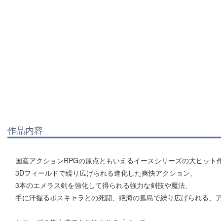
作品内容
国産アクションRPGの原点ともいえるイースシリーズの大ヒット
3Dフィールドで繰り広げられる進化した爽快アクション、
3本のエメラス剣を強化して得られる強力な剣技や魔法、
手に汗握るボスキャラとの死闘、絶海の孤島で繰り広げられる、