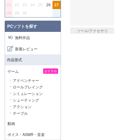
21
22
23
24
25
26
27
28
29
30
PCソフトを探す
ツール/アクセサリ
無料作品
新着レビュー
作品形式
ゲーム
おすすめ
アドベンチャー
ロールプレイング
シミュレーション
シューティング
アクション
テーブル
動画
ボイス・ASMR・音楽