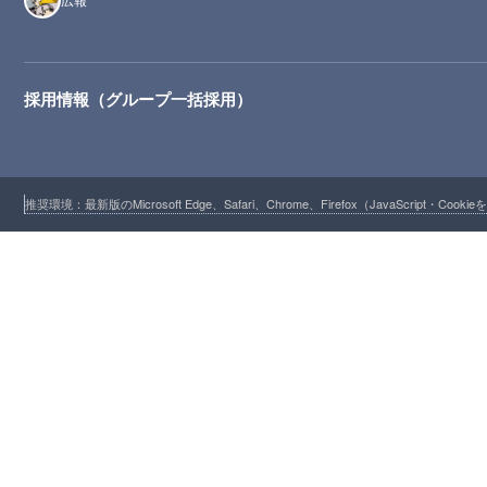
採用情報（グループ一括採用）
推奨環境：最新版のMicrosoft Edge、Safari、Chrome、Firefox（JavaScript・Cooki