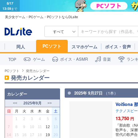
8/17
13:59
まで
美少女ゲーム・PCゲーム・PCソフトならDLsite
すべて
PCソフト
同人
スマホゲーム
ボイス・音声
ゲーム
ボイス・ASMR
音楽
ラン
TOP
PCソフト
発売カレンダー
発売カレンダー
2025年 9月27日
（1本）
カレンダー
<<
2025年9月
>>
VoiSon
テクノスピー
日
月
火
水
木
金
土
13,750
円
1
2
3
4
5
6
『那由歌（N
7
8
9
10
11
12
13
歌声を、深層
世代の歌声合
14
15
16
17
18
19
20