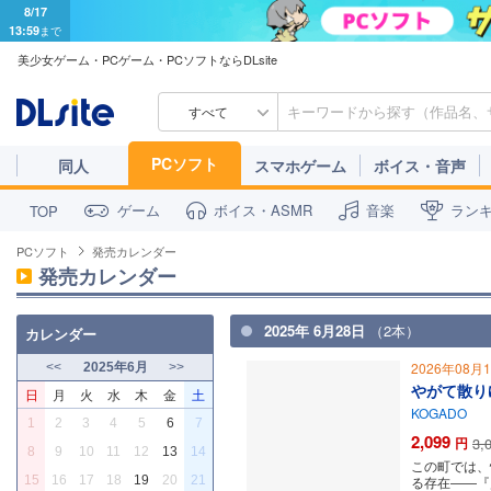
8/17
13:59
まで
美少女ゲーム・PCゲーム・PCソフトならDLsite
すべて
PCソフト
同人
スマホゲーム
ボイス・音声
ゲーム
ボイス・ASMR
音楽
ラン
TOP
PCソフト
発売カレンダー
発売カレンダー
2025年 6月28日
（2本）
カレンダー
2026年08月
<<
2025年6月
>>
やがて散り
日
月
火
水
木
金
土
KOGADO
1
2
3
4
5
6
7
2,099
円
3,
8
9
10
11
12
13
14
この町では、
15
16
17
18
19
20
21
る存在――『