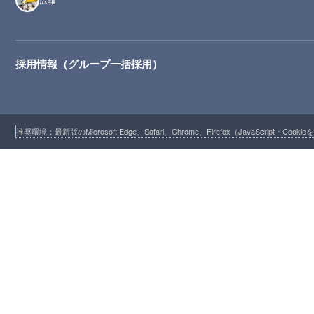
採用情報（グループ一括採用）
推奨環境：最新版のMicrosoft Edge、Safari、Chrome、Firefox（JavaScript・Cooki