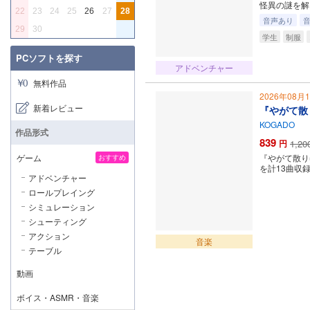
怪異の謎を解
22
23
24
25
26
27
28
音声あり
29
30
学生
制服
PCソフトを探す
アドベンチャー
無料作品
2026年08月
新着レビュー
『やがて散
KOGADO
作品形式
839
円
1,20
ゲーム
『やがて散り
おすすめ
を計13曲収
アドベンチャー
ロールプレイング
シミュレーション
シューティング
アクション
音楽
テーブル
動画
ボイス・ASMR・音楽