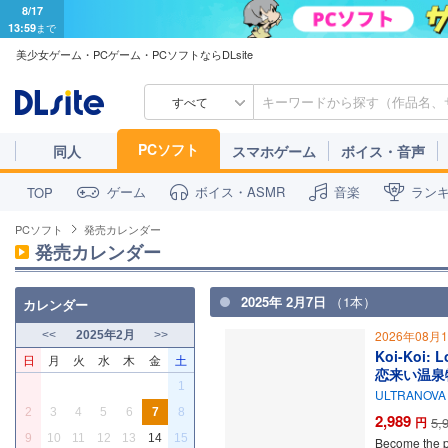
8/17
13:59
まで
美少女ゲーム・PCゲーム・PCソフトならDLsite
すべて
PCソフト
同人
スマホゲーム
ボイス・音声
ゲーム
ボイス・ASMR
音楽
ラン
TOP
PCソフト
発売カレンダー
発売カレンダー
2025年 2月7日
（1本）
カレンダー
2026年08月
<<
2025年2月
>>
Koi-Koi: 
日
月
火
水
木
金
土
恋来い温泉
1
ULTRANOVA E
2
3
4
5
6
7
8
2,989
円
5,
9
10
11
12
13
14
15
Become the p