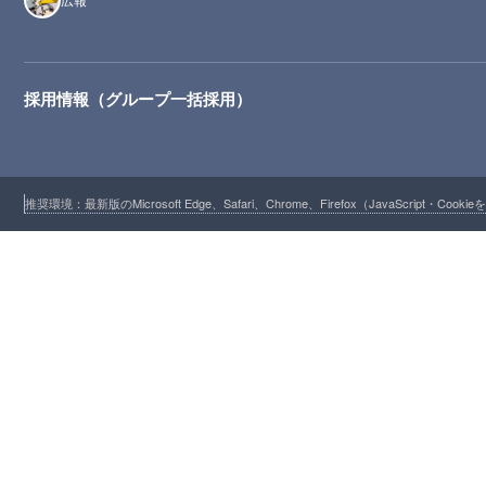
採用情報（グループ一括採用）
推奨環境：最新版のMicrosoft Edge、Safari、Chrome、Firefox（JavaScript・Cooki