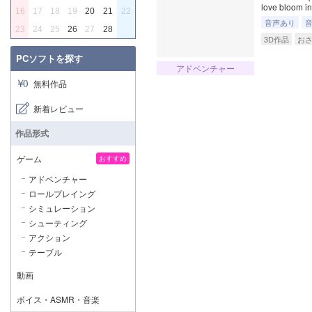
love bloom in 
16
17
18
19
20
21
22
音声あり
23
24
25
26
27
28
3D作品
お
PCソフトを探す
アドベンチャー
無料作品
新着レビュー
作品形式
ゲーム
おすすめ
アドベンチャー
ロールプレイング
シミュレーション
シューティング
アクション
テーブル
動画
ボイス・ASMR・音楽