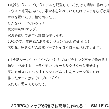
■複雑な3Dマップも3Dモデルを配置していくだけで簡単に作れる
マウスで地面を描いて、家や木を並べていくだけでステキな町が
木箱を置いたり、柵で囲ったり。
好きなパーツで飾ろう！
家の中も3Dマップ。
家具を置いて豪華な部屋も作れます。
3Dなので、立体感のあるダンジョンも思いのままに！
木や花、家具などの装飾パーツもイロイロ用意されています。
■【会話シーン】や【イベント】もプログラミング不要で作れる！
物語に登場するキャラやモンスターもサクサク作り出せます。
宝箱もボスバトルも【イベントパネル】をポンポン置くだけ！
作ったゲームはすぐにプレイOK！
友だちに遊んでもらおう。
3DRPGのマップが誰でも簡単に作れる！ SMILE G