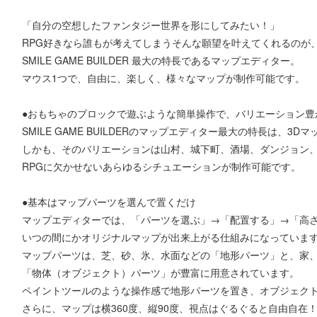
「自分の空想したファンタジー世界を形にしてみたい！」
RPG好きなら誰もが考えてしまうそんな願望を叶えてくれるのが
SMILE GAME BUILDER 最大の特長であるマップエディター。
マウス1つで、自由に、楽しく、様々なマップが制作可能です。
●おもちゃのブロックで遊ぶような簡単操作で、バリエーション豊
SMILE GAME BUILDERのマップエディター最大の特長は、
しかも、そのバリエーションは山村、城下町、酒場、ダンジョン
RPGに欠かせないあらゆるシチュエーションが制作可能です。
●基本はマップパーツを選んで置くだけ
マップエディターでは、「パーツを選ぶ」→「配置する」→「高
いつの間にかオリジナルマップが出来上がる仕組みになっていま
マップパーツは、芝、砂、氷、水面などの「地形パーツ」と、家
「物体（オブジェクト）パーツ」が豊富に用意されています。
ペイントツールのような操作感で地形パーツを置き、オブジェク
さらに、マップは横360度、縦90度、視点はぐるぐると自由自在