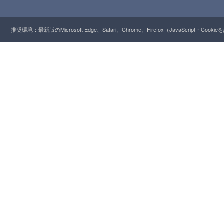
推奨環境：最新版のMicrosoft Edge、Safari、Chrome、Firefox（JavaScript・Cooki