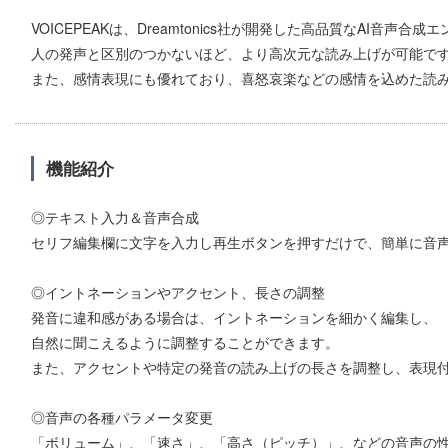
VOICEPEAKは、Dreamtonics社が開発した高品質なAI音声合成エン
人の発声と区別のつかないほど、より高次元な読み上げが可能で
また、感情表現にも優れており、喜怒哀楽などの感情を込めた読
機能紹介
◎テキスト入力＆音声合成
セリフ編集欄に文字を入力し再生ボタンを押すだけで、簡単に音
◎イントネーションやアクセント、長さの調整
発音に違和感がある場合は、イントネーションを細かく編集し、
自然に聞こえるように調整することができます。
また、アクセントや特定の発音の読み上げの長さを調整し、表現
◎音声の各種パラメータ変更
「ボリューム」、「速さ」、「高さ（ピッチ）」、などの音声の