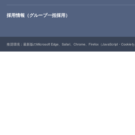
採用情報（グループ一括採用）
推奨環境：最新版のMicrosoft Edge、Safari、Chrome、Firefox（JavaScript・Cooki