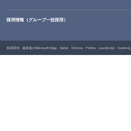
採用情報（グループ一括採用）
推奨環境：最新版のMicrosoft Edge、Safari、Chrome、Firefox（JavaScript・Cooki