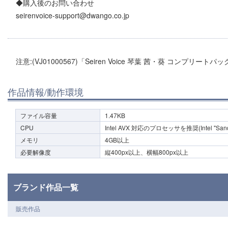
◆購入後のお問い合わせ
seirenvoice-support@dwango.co.jp
注意:(VJ01000567)「Seiren Voice 琴葉 茜・葵 コンプリ
作品情報/動作環境
ファイル容量
1.47KB
CPU
Intel AVX 対応のプロセッサを推奨(Intel "Sandy B
メモリ
4GB以上
必要解像度
縦400px以上、横幅800px以上
ブランド作品一覧
販売作品