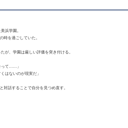
た美浜学園。
月の時を過ごしていた。
ったが、学園は厳しい評価を突き付ける。
合って……」
甘くはないのが現実だ」
ちと対話することで自分を見つめ直す。