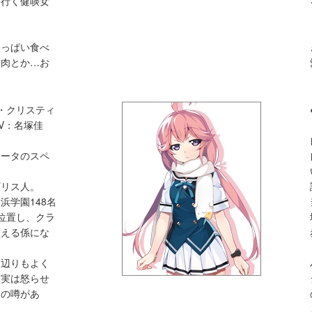
に行く健啖女
いっぱい食べ
お肉とか…お
・クリスティ
V：名塚佳
ュータのスペ
ギリス人。
浜学園148名
位置し、クラ
教える係にな
人辺りもよく
、実は怒らせ
との噂があ