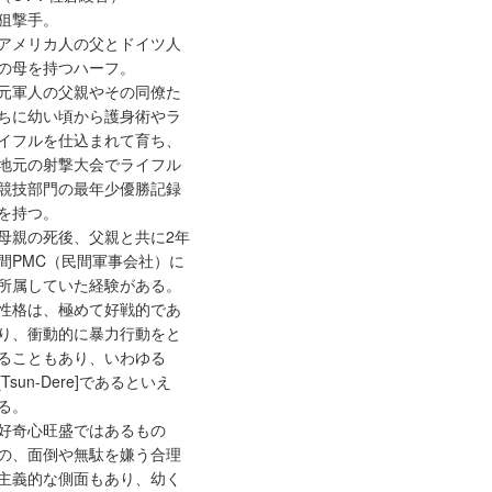
狙撃手。
アメリカ人の父とドイツ人
の母を持つハーフ。
元軍人の父親やその同僚た
ちに幼い頃から護身術やラ
イフルを仕込まれて育ち、
地元の射撃大会でライフル
競技部門の最年少優勝記録
を持つ。
母親の死後、父親と共に2年
間PMC（民間軍事会社）に
所属していた経験がある。
性格は、極めて好戦的であ
り、衝動的に暴力行動をと
ることもあり、いわゆる
[Tsun-Dere]であるといえ
る。
好奇心旺盛ではあるもの
の、面倒や無駄を嫌う合理
主義的な側面もあり、幼く