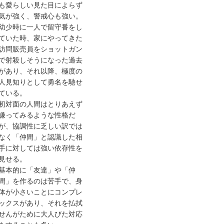
も愛らしい見た目によらず
気が強く、警戒心も強い。
幼少時に一人で留守番をし
ていた時、家にやってきた
訪問販売員をショットガン
で射殺しそうになった過去
があり、それ以降、極度の
人見知りとして勇名を馳せ
ている。
初対面の人間はとりあえず
嫌ってみるような性格だ
が、協調性に乏しい訳では
なく「仲間」と認識した相
手に対しては強い依存性を
見せる。
基本的に「友達」や「仲
間」を作るのは苦手で、身
体が小さいことにコンプレ
ックスがあり、それを払拭
せんがために大人びた対応