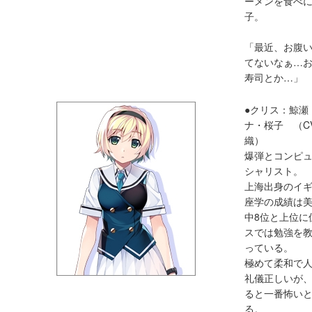
ーメンを食べ
子。
「最近、お腹
てないなぁ…
寿司とか…」
●クリス：鯨瀬
ナ・桜子 （C
織）
爆弾とコンピ
シャリスト。
上海出身のイ
座学の成績は美
中8位と上位に
スでは勉強を
っている。
極めて柔和で
礼儀正しいが
ると一番怖い
る。