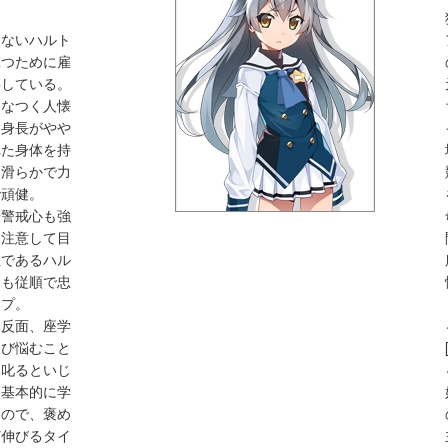
しないハルト
撃つために雇
籍している。
もなつく人懐
、身長がやや
れた身体を持
は滑らかで力
で頑健。
や警戒心も強
に注意して目
主であるハル
ても従順で忠
イプ。
い反面、座学
伸び悩むこと
く叱るといじ
、基本的に学
なので、褒め
ど伸びるタイ