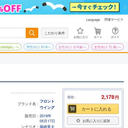
関連サービス
Language
こだわり条件
検索
お気に入り
カート
ガイド
omipo）へ
男性向け R18へ
女性向け 全年齢へ
女性向け TL/BLへ
2,178
価格
円
フロント
ブランド名
ウイング
カートに入れる
販売日
2019年
05月17日
お気に入りに追加
シナリオ
藤崎竜太