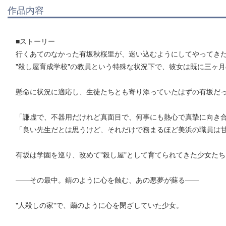
作品内容
■ストーリー
行くあてのなかった有坂秋桜里が、迷い込むようにしてやってき
"殺し屋育成学校"の教員という特殊な状況下で、彼女は既に三ヶ
懸命に状況に適応し、生徒たちとも寄り添っていたはずの有坂だ
「謙虚で、不器用だけれど真面目で、何事にも熱心で真摯に向き
「良い先生だとは思うけど、それだけで務まるほど美浜の職員は
有坂は学園を巡り、改めて"殺し屋"として育てられてきた少女た
――その最中。錆のように心を蝕む、あの悪夢が蘇る――
"人殺しの家"で、繭のように心を閉ざしていた少女。