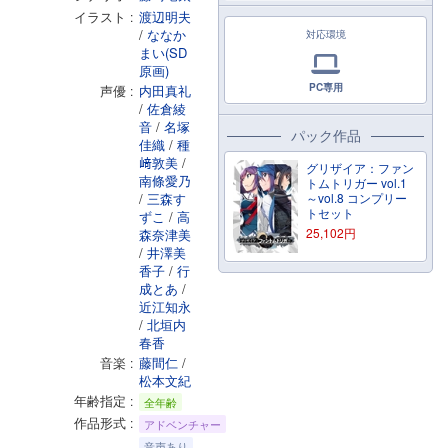
イラスト
渡辺明夫
/
ななか
対応環境
まい(SD
原画)
PC専用
声優
内田真礼
/
佐倉綾
音
/
名塚
パック作品
佳織
/
種
﨑敦美
/
グリザイア：ファン
南條愛乃
トムトリガー vol.1
/
三森す
～vol.8 コンプリー
トセット
ずこ
/
高
25,102
円
森奈津美
/
井澤美
香子
/
行
成とあ
/
近江知永
/
北垣内
春香
音楽
藤間仁
/
松本文紀
年齢指定
全年齢
作品形式
アドベンチャー
音声あり