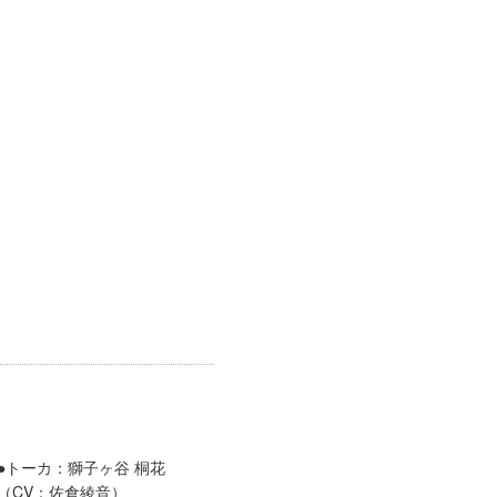
●トーカ：獅子ヶ谷 桐花
（CV：佐倉綾音）