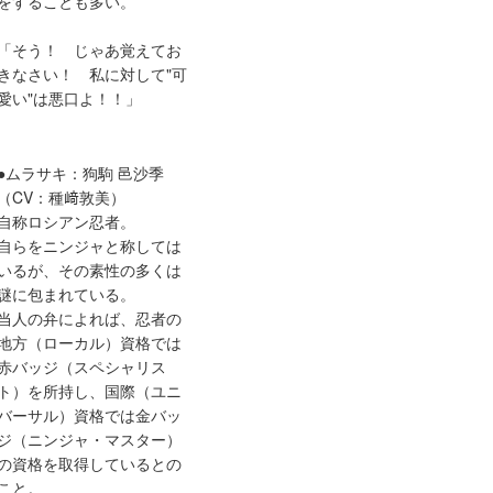
をすることも多い。
「そう！ じゃあ覚えてお
きなさい！ 私に対して"可
愛い"は悪口よ！！」
●ムラサキ：狗駒 邑沙季
（CV：種﨑敦美）
自称ロシアン忍者。
自らをニンジャと称しては
いるが、その素性の多くは
謎に包まれている。
当人の弁によれば、忍者の
地方（ローカル）資格では
赤バッジ（スペシャリス
ト）を所持し、国際（ユニ
バーサル）資格では金バッ
ジ（ニンジャ・マスター）
の資格を取得しているとの
こと。