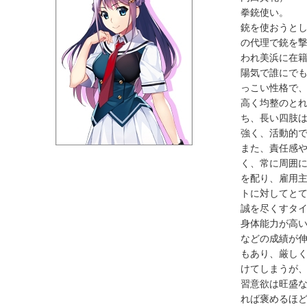
拳銃使い。
銃を使おうと
の代理で銃を
われ美浜に在
陽気で誰にで
っこい性格で
高く均整のと
ち、長い四肢
強く、活動的
また、責任感
く、常に周囲
を配り、雇用
トに対してと
誠を尽くすタ
身体能力が高
などの成績が
もあり、厳し
けてしまうが
習意欲は旺盛
れば褒めるほ