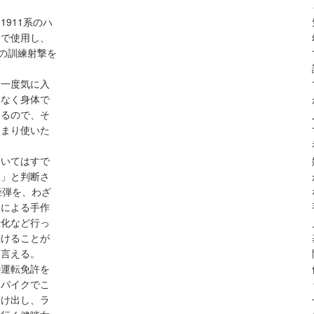
1911系のハ
んで使用し、
どの訓練射撃を
、一度気に入
はなく身体で
えるので、そ
あまり使いた
おいてはすで
し」と判断さ
径弾を、わざ
スによる手作
量化など行っ
続けることが
と言える。
の運転免許を
にバイクでこ
抜け出し、ラ