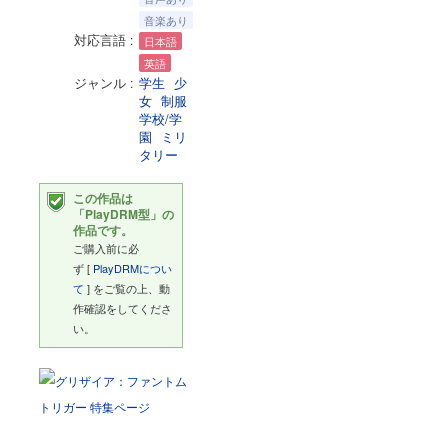
音楽あり
対応言語
日本語
英語
ジャンル
学生
少
女
制服
学校/学
園
ミリ
タリー
この作品は
「PlayDRM型」の
作品です。
ご購入前に必
ず [
PlayDRMについ
て
] をご覧の上、動
作確認をしてくださ
い。