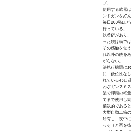
プ。
使用する武器は
ンドガンを好
毎日200発ほ
行っている。
執着癖があり
った銃は頭で
その感触を覚
れ以外の銃を
がらない。
法執行機関に
に「優位性な
れている45口
わざガンスミ
業で弾頭の軽
てまで使用し
偏執的である
大型自動二輪
所有し、夜中
っそりと寮を