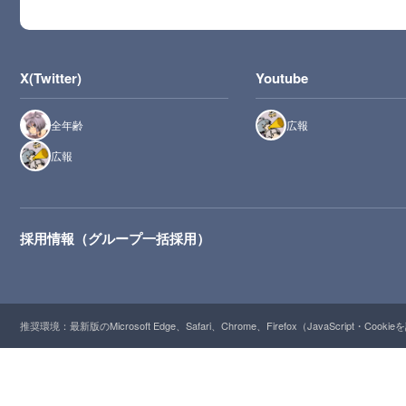
X(Twitter)
Youtube
全年齢
広報
広報
採用情報（グループ一括採用）
推奨環境：最新版のMicrosoft Edge、Safari、Chrome、Firefox（JavaScript・Cooki