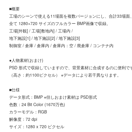
■概要
工場のシーンで使える11場面を複数バージョンにし、合計33場面
全て 1280×720 サイズのフルカラー BMP画像で収録。
工場[外観] / 工場[敷地内] / 工場内 /
地下施設[1] / 地下施設[2] / 地下施設[3]
制御室 / 倉庫 / 倉庫内 / 倉庫内：空 / 廃倉庫 / コンテナ内
●人物素材(おまけ)
PSD 形式で収録していますので、背景素材に合成するのに便利で
（高さ：約1100ピクセル） ※データにより若干異なります。
■仕様
データ形式：BMP ※但しおまけ素材は PSD形式
色数：24 Bit Color (1670万色)
カラーモデル：RGB
解像度：72 dpi
サイズ：1280 x 720 ピクセル