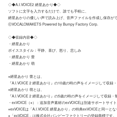
◇◆A.I.VOICE2 紲星あかり◆◇
ソフトに文字を入力するだけで、誰でも手軽に、
紲星あかりの優しい声で読み上げ、音声ファイルを作成し保存が
ⓒVOCALOMAKETS Powered by Bumpy Factory Corp.
◇◆収録内容◆◇
・紲星あかり
ボイススタイル：平静、喜び、怒り、悲しみ
・紲星あかり 蕾
・紲星あかり 萌
※紲星あかり 蕾とは、
『A.I.VOICE 2 紲星あかり』の10歳の時の声をイメージして
※紲星あかり 萌とは、
『A.I.VOICE 2 紲星あかり』の5歳の時の声をイメージして収
・exVOICE（※）：追加音声素材のexVOICEは別途サポートサイ
※exVOICEは「A.I.VOICE 紲星あかり」の特典exVOICEと同一と
※「exVOICE」は株式会社バンピーファクトリーの登録商標です。