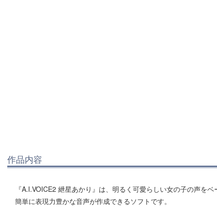
作品内容
『A.I.VOICE2 紲星あかり』は、明るく可愛らしい女の子の声を
簡単に表現力豊かな音声が作成できるソフトです。