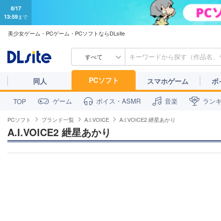
8/17
13:59
まで
美少女ゲーム・PCゲーム・PCソフトならDLsite
すべて
PCソフト
同人
スマホゲーム
ボ
ゲーム
ボイス・ASMR
音楽
ラン
TOP
PCソフト
ブランド一覧
A.I.VOICE
A.I.VOICE2 紲星あかり
A.I.VOICE2 紲星あかり