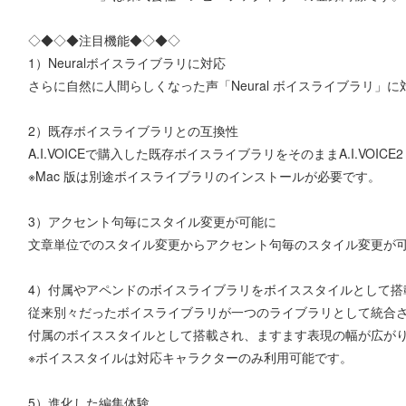
◇◆◇◆注目機能◆◇◆◇
1）Neuralボイスライブラリに対応
さらに自然に人間らしくなった声「Neural ボイスライブラリ」に
2）既存ボイスライブラリとの互換性
A.I.VOICEで購入した既存ボイスライブラリをそのままA.I.VOICE2
※Mac 版は別途ボイスライブラリのインストールが必要です。
3）アクセント句毎にスタイル変更が可能に
文章単位でのスタイル変更からアクセント句毎のスタイル変更が
4）付属やアペンドのボイスライブラリをボイススタイルとして搭
従来別々だったボイスライブラリが一つのライブラリとして統合
付属のボイススタイルとして搭載され、ますます表現の幅が広が
※ボイススタイルは対応キャラクターのみ利用可能です。
5）進化した編集体験