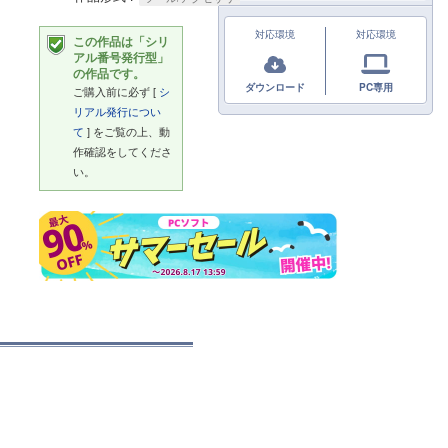
対応環境
対応環境
この作品は「シリ
アル番号発行型」
の作品です。
ダウンロード
PC専用
ご購入前に必ず [
シ
リアル発行につい
て
] をご覧の上、動
作確認をしてくださ
い。