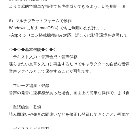
より直感的で簡単な操作で音声作成ができるよう、UIを刷新しま
6）マルチプラットフォームで動作
Windows に加え macOS(※) でもご利用いただけます。
※Apple シリコン搭載機種のみ対応、詳しくは動作環境を参照し
◇◆◇◆基本機能◆◇◆◇
・テキスト入力・音声合成・音声保存
喋らせたい文章を入力し再生するだけでキャラクターの自然な音
音声ファイルとして保存することが可能です。
・フレーズ編集・登録
音声の発音に違和感があった場合、画面上の簡単な操作で、より
・単語編集・登録
読み間違いや発音の間違いなどを修正し登録しておくことが可能
・ボイススタイル調整