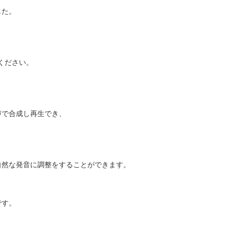
した。
てください。
声で合成し再生でき、
自然な発音に調整をすることができます。
です。