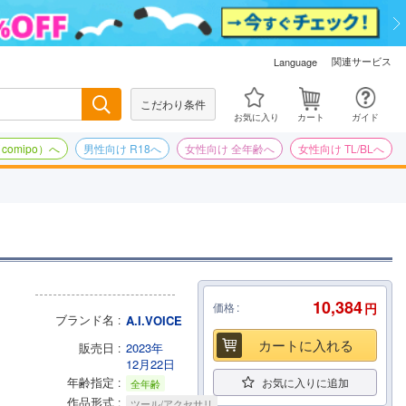
関連サービス
Language
こだわり条件
検索
お気に入り
カート
ガイド
omipo）へ
男性向け R18へ
女性向け 全年齢へ
女性向け TL/BLへ
10,384
価格
円
ブランド名
A.I.VOICE
カートに入れる
販売日
2023年
12月22日
年齢指定
お気に入りに追加
全年齢
作品形式
ツール/アクセサリ