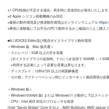
※1 CPU性能が不足する場合、再生時に音途切れが発生いたしま
※2 Apple シリコン搭載機種のみ対応
※最新の動作環境及び推奨動作環境はオンラインマニュアル
https:
※事前に体験版にてお手元のPCで動作するかご確認のうえご購入
■A.I.VOICE2 Editor及び既存ボイスライブラリ動作環境
＜Windows 版、Mac 版共通＞
・ストレージ：5GB 以上の空き容量
(ボイスライブラリの追加時、1つにつき追加で 500MB ～ 1.5G
※利用する話者によって必要な容量は異なります。
・ディスプレイ：1280x720 以上の画面解像度
・その他：アクティベーション時にインターネット接続環境が必
＜Windows 版＞
・Windows10(64bit 版) または Windows11 が動作し下記スペッ
・CPU：Intel AVX 対応のプロセッサを推奨
(Intel "Sandy Bridge" Core i3 以上 , AMD Bulldozer, AMD Jaguar