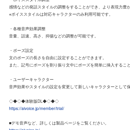
感情などの発話スタイルの調整をすることができ、より表現力豊
※ボイススタイルは対応キャラクターのみ利用可能です。
・各種音声効果調整
音量、話速、高さ、抑揚などの調整が可能です。
・ポーズ設定
文のポーズの長さを自由に設定することができます。
また、記号にポーズを割り振り文中にポーズを簡単に挿入するこ
・ユーザーキャラクター
音声効果やスタイルの設定を変更して新しいキャラクターとして
◇◆◇◆体験版DL◆◇◆◇
https://aivoice.jp/member/trial/
■デモ音声など、詳しくは製品ページをご覧ください。