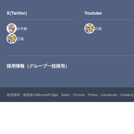
X(Twitter)
Youtube
全年齢
広報
広報
採用情報（グループ一括採用）
推奨環境：最新版のMicrosoft Edge、Safari、Chrome、Firefox（JavaScript・Cooki