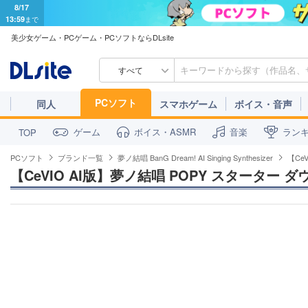
8/17
13:59
まで
美少女ゲーム・PCゲーム・PCソフトならDLsite
すべて
PCソフト
同人
スマホゲーム
ボイス・音声
ゲーム
ボイス・ASMR
音楽
ラン
TOP
PCソフト
ブランド一覧
夢ノ結唱 BanG Dream! AI Singing Synthesizer
【Ce
【CeVIO AI版】夢ノ結唱 POPY スターター 