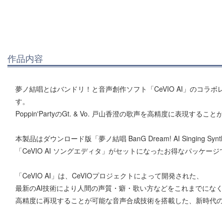
作品内容
夢ノ結唱とはバンドリ！と音声創作ソフト「CeVIO AI」のコラ
す。
Poppin'PartyのGt. & Vo. 戸山香澄の歌声を高精度に表現する
本製品はダウンロード版「夢ノ結唱 BanG Dream! AI Singing Sy
「CeVIO AI ソングエディタ」がセットになったお得なパッケー
「CeVIO AI」は、CeVIOプロジェクトによって開発された、
最新のAI技術により人間の声質・癖・歌い方などをこれまでにな
高精度に再現することが可能な音声合成技術を搭載した、新時代