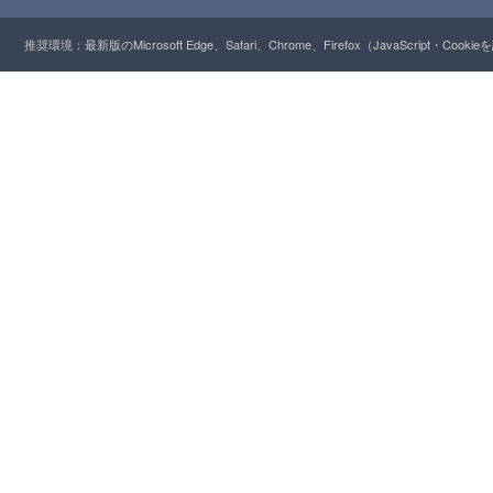
推奨環境：最新版のMicrosoft Edge、Safari、Chrome、Firefox（JavaScript・Cooki