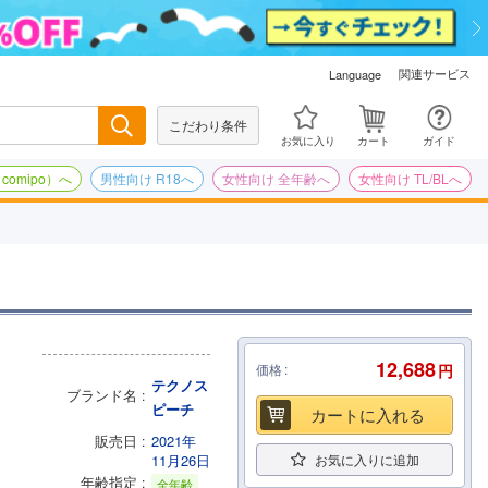
関連サービス
Language
こだわり条件
検索
お気に入り
カート
ガイド
omipo）へ
男性向け R18へ
女性向け 全年齢へ
女性向け TL/BLへ
12,688
価格
円
テクノス
ブランド名
ピーチ
カートに入れる
販売日
2021年
11月26日
お気に入りに追加
年齢指定
全年齢