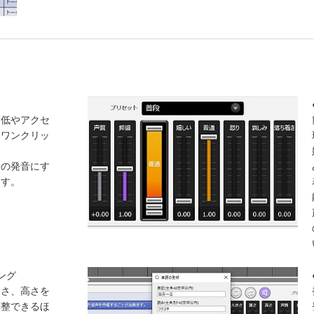
高低やアクセ
をワンクリッ
、
りの発音にす
ます。
ング
速さ、高さを
調整できるほ