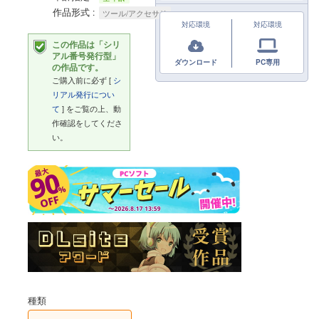
作品形式
ツール/アクセサリ
対応環境
対応環境
この作品は「シリ
アル番号発行型」
ダウンロード
PC専用
の作品です。
ご購入前に必ず [
シ
リアル発行につい
て
] をご覧の上、動
作確認をしてくださ
い。
種類