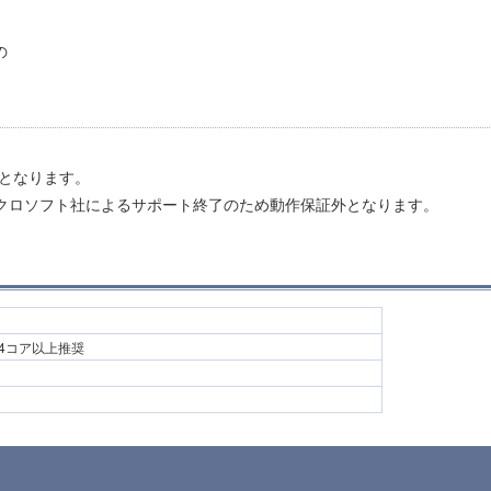
の
外となります。
が、マイクロソフト社によるサポート終了のため動作保証外となります。
 ※4コア以上推奨