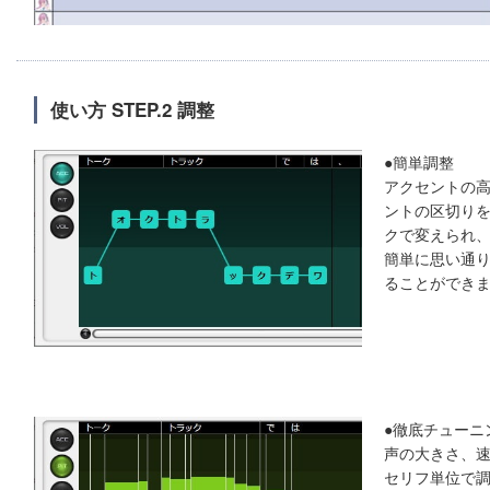
使い方 STEP.2 調整
●簡単調整
アクセントの
ントの区切り
クで変えられ
簡単に思い通
ることができ
●徹底チューニ
声の大きさ、
セリフ単位で