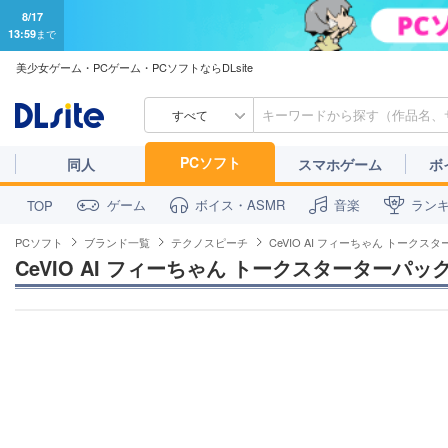
8/17
13:59
まで
美少女ゲーム・PCゲーム・PCソフトならDLsite
すべて
PCソフト
同人
スマホゲーム
ボ
ゲーム
ボイス・ASMR
音楽
ラン
TOP
PCソフト
ブランド一覧
テクノスピーチ
CeVIO AI フィーちゃん トークス
CeVIO AI フィーちゃん トークスターターパッ