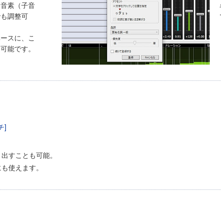
、音素（子音
でも調整可
ベースに、こ
も可能です。
き出すことも可能。
にも使えます。