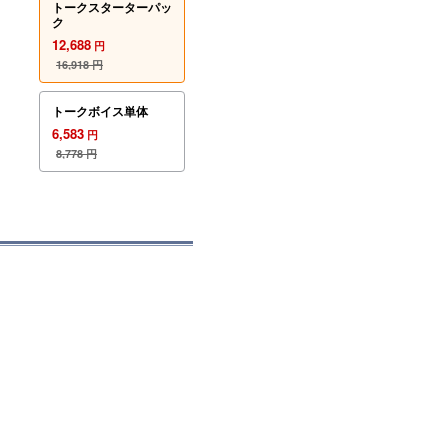
トークスターターパッ
ク
12,688
円
16,918
円
トークボイス単体
6,583
円
8,778
円