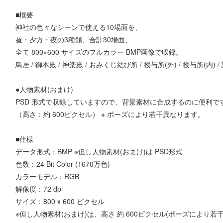
■概要
神社の色々なシーンで使える10場面を、
昼・夕方・夜の3種類、合計30場面、
全て 800×600 サイズのフルカラー BMP画像で収録。
鳥居 / 御本殿 / 神楽殿 / おみくじ結び所 / 授与所(外) / 授与所(内) / 詰
●人物素材(おまけ)
PSD 形式で収録していますので、背景素材に合成するのに便利で
（高さ：約 600ピクセル） ※ ポーズにより若干異なります。
■仕様
データ形式：BMP ※但し人物素材(おまけ)は PSD形式
色数：24 Bit Color (1670万色)
カラーモデル：RGB
解像度：72 dpi
サイズ：800 x 600 ピクセル
※但し人物素材(おまけ)は、高さ 約 600ピクセル(ポーズにより若