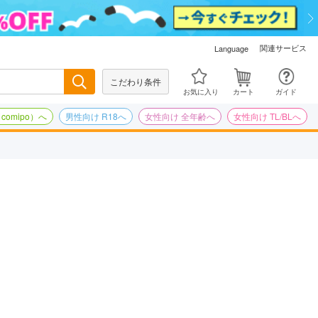
関連サービス
Language
こだわり条件
検索
お気に入り
カート
ガイド
omipo）へ
男性向け R18へ
女性向け 全年齢へ
女性向け TL/BLへ