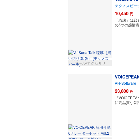
テクノスピー
10,450
円
「琉璃」は忍
の5つの感情
ツール/アクセサリ
VOICEPE
AH-Software
23,800
円
『VOICE
に高品質な音