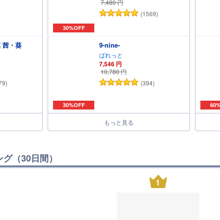
7,480
円
)
(1569)
30%OFF
琴葉 茜・葵
9-nine-
ぱれっと
7,546
円
10,780
円
79)
(394)
30%OFF
60
もっと見る
ング（30日間）
1