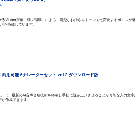
チ
者系Vtuber声優「朝ノ瑠璃」による、清楚なお姉さんトーンで七変化するボイス
表現を搭載しています。
AK 商用可能 6ナレーターセット vol.2 ダウンロード版
PEAK』は、最新のAI音声合成技術を搭載し手軽に読み上げさせることが可能な入力
声が作成できます。