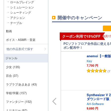
ロールプレイング
シミュレーション
シューティング
開催中のキャンペーン
アクション
テーブル
動画
クーポン利用で15%OFF
8月1
ボイス・ASMR・音楽
PCソフトフロア全作品に使える1
ポン配布中！
他の作品形式で探す
anemoi【一般版
ジャンル
Key
7,700
円
少女
(135)
(1
百合
(37)
ラブラブ/あまあま
(43)
学校/学園
(157)
Synthesizer V
ダウンロード版
ファンタジー
(152)
AH-Software
9,680
円
ミリタリー
(97)