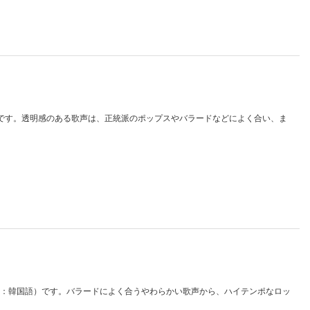
：韓国語）です。透明感のある歌声は、正統派のポップスやバラードなどによく合い、ま
ス（収録言語：韓国語）です。バラードによく合うやわらかい歌声から、ハイテンポなロッ