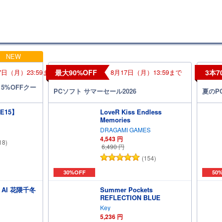
NEW
7日（月）23:59まで
最大90%OFF
8月17日（月）13:59まで
3本7
5%OFFクー
PCソフト サマーセール2026
夏のP
E15】
LoveR Kiss Endless
Memories
DRAGAMI GAMES
4,543
円
18)
6,490
円
(154)
30%OFF
50
 2 AI 花隈千冬
Summer Pockets
REFLECTION BLUE
Key
5,236
円