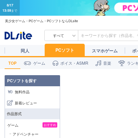
8/17
13:59
まで
美少女ゲーム・PCゲーム・PCソフトならDLsite
すべて
PCソフト
同人
スマホゲーム
ボ
TOP
ゲーム
ボイス・ASMR
音楽
ラン
PCソフトを探す
無料作品
新着レビュー
作品形式
ゲーム
おすすめ
アドベンチャー