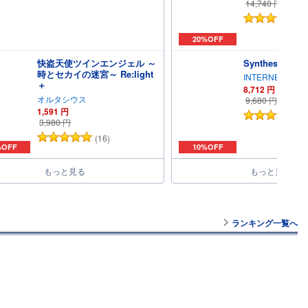
14,740
円
(
20%OFF
快盗天使ツインエンジェル ～
Synthesizer V 
時とセカイの迷宮～ Re:light
INTERNET
＋
8,712
円
オルタシウス
9,680
円
1,591
円
(
3,980
円
(16)
%OFF
10%OFF
もっと見る
もっと見る
ランキング一覧へ