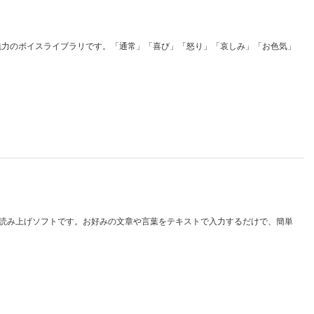
が魅力のボイスライブラリです。「通常」「喜び」「怒り」「哀しみ」「お色気」
文字読み上げソフトです。お好みの文章や言葉をテキストで入力するだけで、簡単