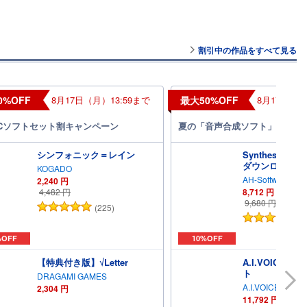
割引中の作品をすべて見る
0%OFF
8月17日（月）13:59まで
最大50%OFF
8月17日（月
Cソフトセット割キャンペーン
夏の「音声合成ソフト」割引キ
シンフォニック＝レイン
Synthesizer 
ダウンロード版
KOGADO
AH-Software
2,240
円
4,482
円
8,712
円
9,680
円
(225)
(
%OFF
10%OFF
【特典付き版】√Letter
A.I.VOICE2
ト
DRAGAMI GAMES
A.I.VOICE
2,304
円
11,792
円