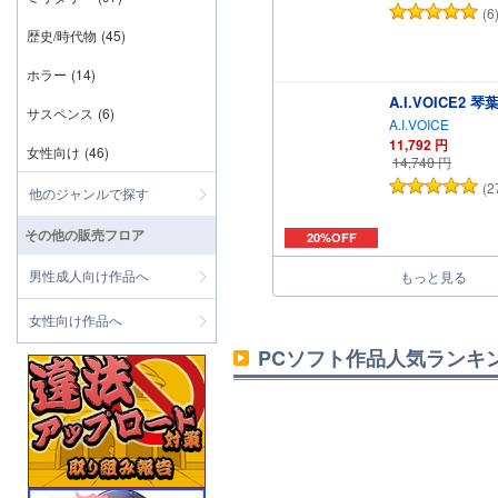
(6
歴史/時代物
(45)
ホラー
(14)
A.I.VOICE2 
サスペンス
(6)
A.I.VOICE
11,792
円
女性向け
(46)
14,740
円
(2
他のジャンルで探す
その他の販売フロア
20%OFF
男性成人向け作品へ
もっと見る
女性向け作品へ
PCソフト作品人気ランキ