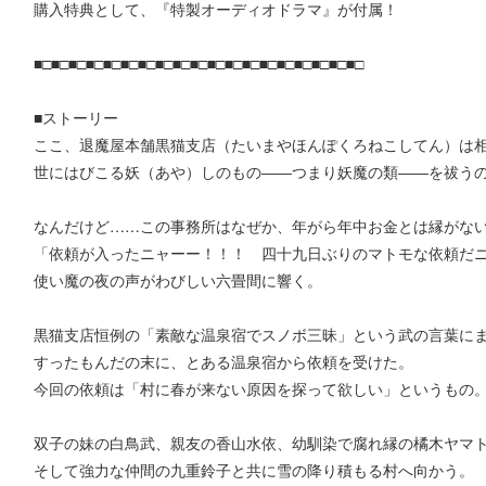
購入特典として、『特製オーディオドラマ』が付属！
■□■□■□■□■□■□■□■□■□■□■□■□■□■□■□■□■□■□■□
■ストーリー
ここ、退魔屋本舗黒猫支店（たいまやほんぽくろねこしてん）は
世にはびこる妖（あや）しのもの――つまり妖魔の類――を祓う
なんだけど……この事務所はなぜか、年がら年中お金とは縁がな
「依頼が入ったニャーー！！！ 四十九日ぶりのマトモな依頼だ
使い魔の夜の声がわびしい六畳間に響く。
黒猫支店恒例の「素敵な温泉宿でスノボ三昧」という武の言葉に
すったもんだの末に、とある温泉宿から依頼を受けた。
今回の依頼は「村に春が来ない原因を探って欲しい」というもの
双子の妹の白鳥武、親友の香山水依、幼馴染で腐れ縁の橘木ヤマ
そして強力な仲間の九重鈴子と共に雪の降り積もる村へ向かう。