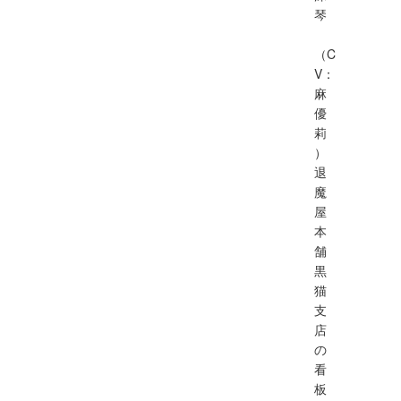
琴
（C
V：
麻
優
莉
）
退
魔
屋
本
舗
黒
猫
支
店
の
看
板