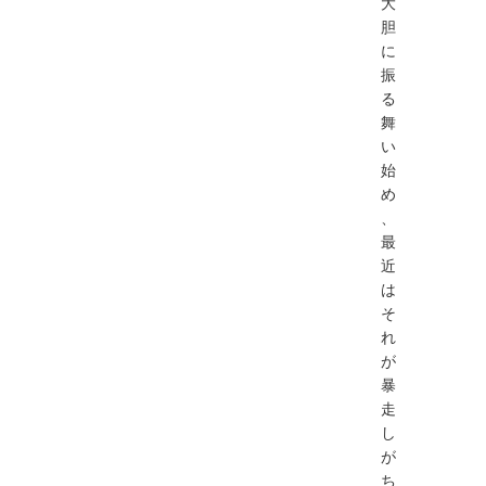
大
胆
に
振
る
舞
い
始
め
、
最
近
は
そ
れ
が
暴
走
し
が
ち