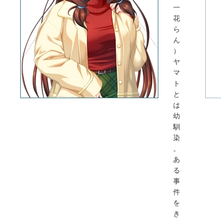
一
花
ら
ん
）
ヤ
マ
ト
と
は
幼
馴
染
。
あ
る
事
件
を
き