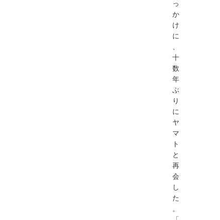
っ
か
け
に
、
十
数
年
ぶ
り
に
ヤ
マ
ト
と
再
会
し
た
。
「