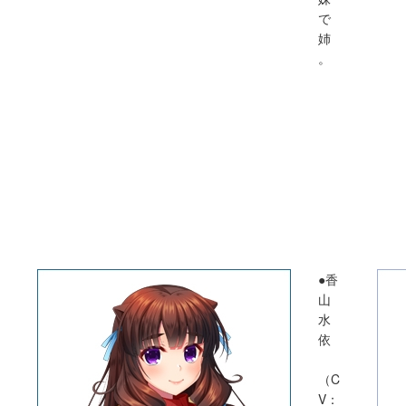
で
姉
。
●香
山
水
依
（C
V：