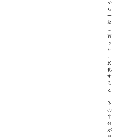
か
ら
一
緒
に
育
っ
た
。
変
化
す
る
と
、
体
の
半
分
が
鬼