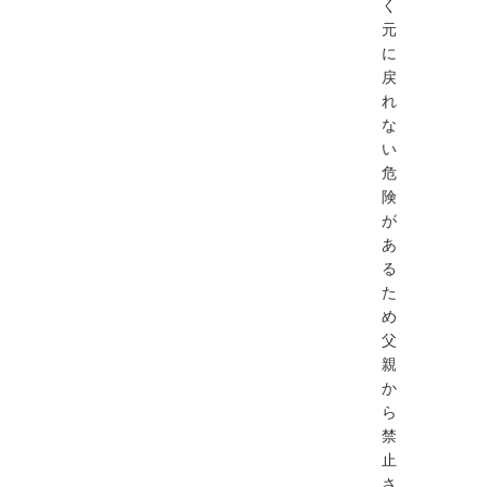
く
元
に
戻
れ
な
い
危
険
が
あ
る
た
め
父
親
か
ら
禁
止
さ