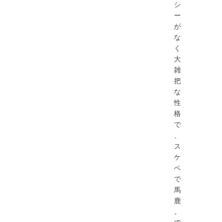
シ
ー
が
な
く
大
雑
把
な
性
格
で
、
ス
ケ
ベ
で
馬
鹿
。