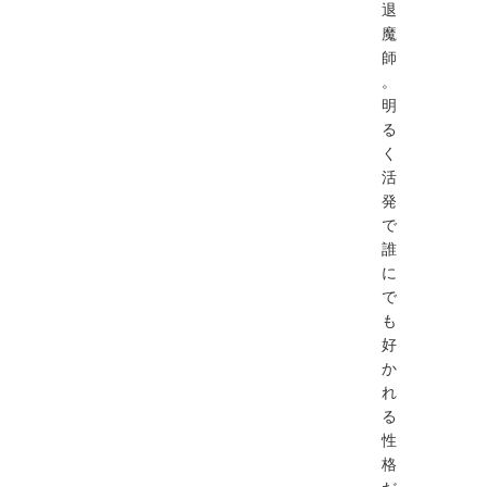
退
魔
師
。
明
る
く
活
発
で
誰
に
で
も
好
か
れ
る
性
格