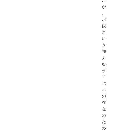
だ
が
、
水
依
と
い
う
強
力
な
ラ
イ
バ
ル
の
存
在
の
た
め