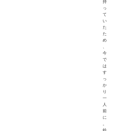
持
っ
て
い
た
た
め
、
今
で
は
す
っ
か
り
一
人
前
に
。
鈴