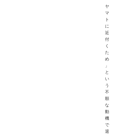
ヤ
マ
ト
に
近
付
く
た
め
」
と
い
う
不
順
な
動
機
で
退