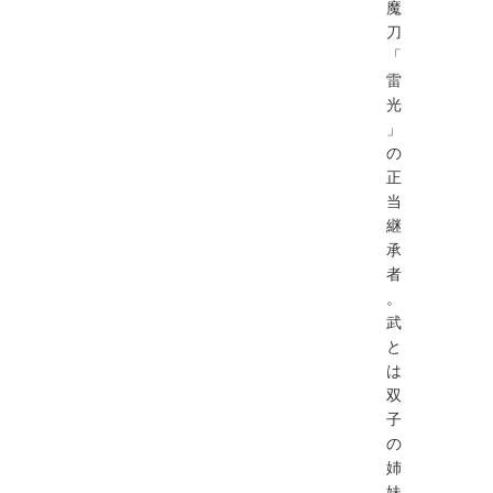
魔
刀
「
雷
光
」
の
正
当
継
承
者
。
武
と
は
双
子
の
姉
妹