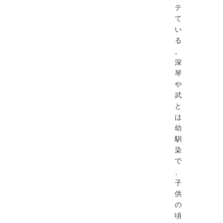
テ
て
い
る
。
深
琴
や
武
と
は
幼
馴
染
で
、
子
供
の
頃