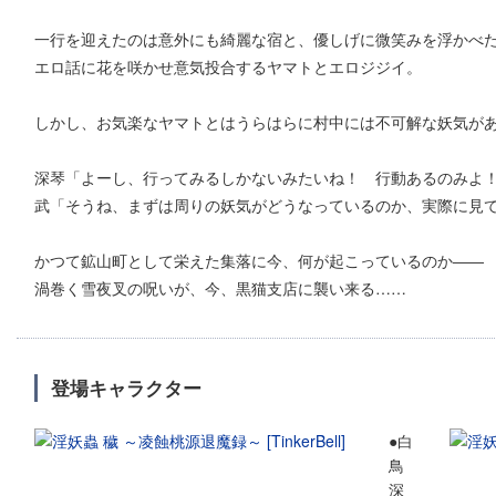
一行を迎えたのは意外にも綺麗な宿と、優しげに微笑みを浮かべ
エロ話に花を咲かせ意気投合するヤマトとエロジジイ。
しかし、お気楽なヤマトとはうらはらに村中には不可解な妖気が
深琴「よーし、行ってみるしかないみたいね！ 行動あるのみよ
武「そうね、まずは周りの妖気がどうなっているのか、実際に見
かつて鉱山町として栄えた集落に今、何が起こっているのか――
渦巻く雪夜叉の呪いが、今、黒猫支店に襲い来る……
登場キャラクター
●白
鳥
深