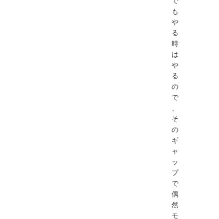
で
も
や
る
時
は
や
る
の
で
、
そ
の
ギ
ャ
ッ
プ
で
偶
然
モ