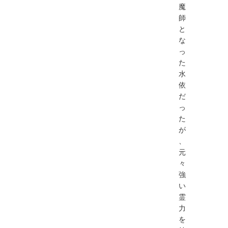
魔
師
と
な
っ
た
水
依
だ
っ
た
が
、
元
々
強
い
霊
力
を