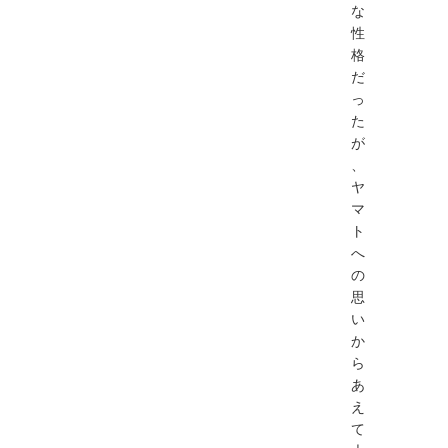
な
性
格
だ
っ
た
が
、
ヤ
マ
ト
へ
の
思
い
か
ら
あ
え
て