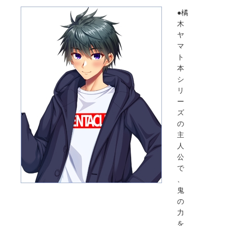
●橘
木
ヤ
マ
ト
本
シ
リ
ー
ズ
の
主
人
公
で
、
鬼
の
力
を