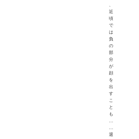
、
近
頃
で
は
負
の
部
分
が
顔
を
出
す
こ
と
も
…
…
退