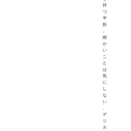
持
つ
半
妖
。
細
か
い
こ
と
は
気
に
し
な
い
、
デ
リ
カ