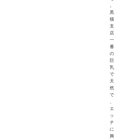
。
黒
猫
支
店
一
番
の
巨
乳
で
天
然
で
、
エ
ッ
チ
に
興