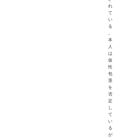
れ
て
い
る
。
本
人
は
仮
性
包
茎
を
否
定
し
て
い
る
が