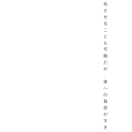
化
さ
せ
る
こ
と
も
可
能
だ
が
、
体
へ
の
負
担
が
大
き