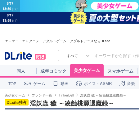
8/17
13:59
まで
8/17
13:59
まで
エロゲー・エロアニメ・アダルトゲーム・アダルトアニメならDLsite
すべて
美少女ゲーム
同人
成年コミック
スマホゲーム
ゲーム
動画
ボイス・ASMR
音楽
TOP
美少女ゲーム
ブランド一覧
TinkerBell
淫妖蟲 穢 ～凌蝕桃源退魔録～
淫妖蟲 穢 ～凌蝕桃源退魔録～
DLsite独占