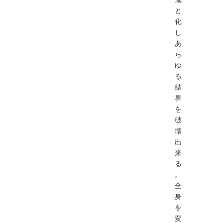
と
化
し
あ
ら
ゆ
る
結
界
を
破
壊
出
来
る
。
全
身
を
変