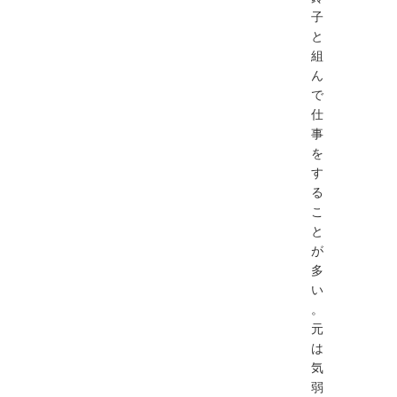
子
と
組
ん
で
仕
事
を
す
る
こ
と
が
多
い
。
元
は
気
弱