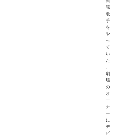
民
謡
歌
手
を
や
っ
て
い
た
。
劇
場
の
オ
ー
ナ
ー
に
デ
ビ