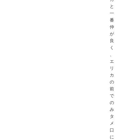
と
一
番
仲
が
良
く
、
エ
リ
カ
の
前
で
の
み
タ
メ
口
に