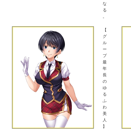
な
る
。
【
グ
ル
ー
プ
最
年
長
の
ゆ
る
ふ
わ
美
人
】