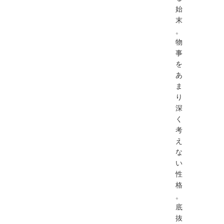
始
末
。
物
事
を
あ
ま
り
深
く
考
え
な
い
性
格
。
底
抜