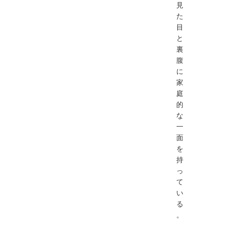
見
た
目
と
裏
腹
に
家
庭
的
な
一
面
を
持
っ
て
い
る
。