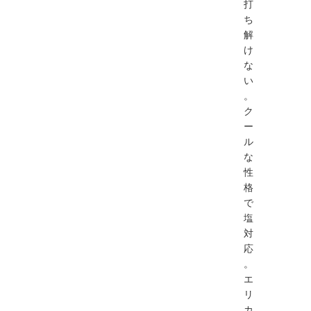
打
ち
解
け
な
い
。
ク
ー
ル
な
性
格
で
塩
対
応
。
エ
リ
カ