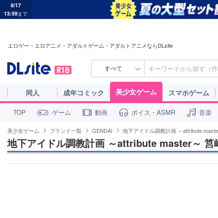
8/17
13:59
まで
エロゲー・エロアニメ・アダルトゲーム・アダルトアニメならDLsite
すべて
美少女ゲーム
同人
成年コミック
スマホゲーム
ゲーム
動画
ボイス・ASMR
音楽
TOP
美少女ゲーム
ブランド一覧
GENDAI
地下アイドル調教計画 ～attribute mas
地下アイドル調教計画 ～attribute master～