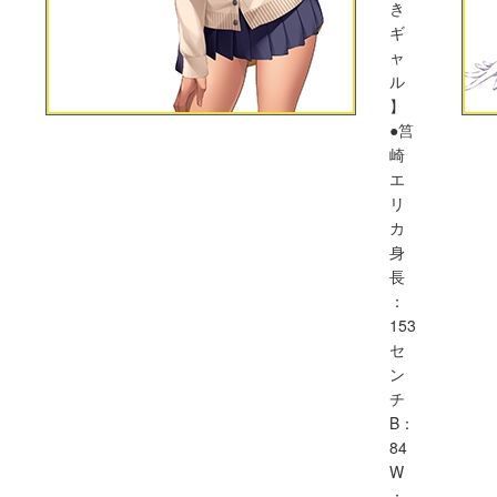
き
ギ
ャ
ル
】
●筥
崎
エ
リ
カ
身
長
：
153
セ
ン
チ
B：
84
W
：