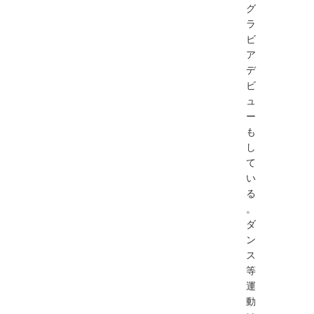
グ
ラ
ビ
ア
デ
ビ
ュ
ー
も
し
て
い
る
。
ダ
ン
ス
等
運
動