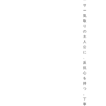
サ
ー
気
取
り
の
主
人
公
に
、
反
抗
心
を
持
つ
。
丁
寧