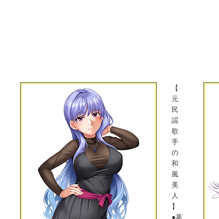
【
元
民
謡
歌
手
の
和
風
美
人
】
●葛