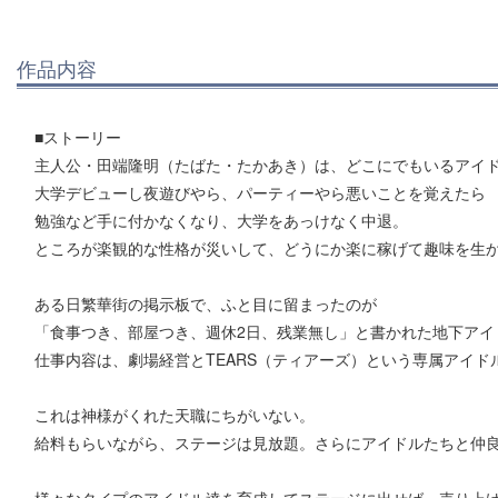
作品内容
■ストーリー
主人公・田端隆明（たばた・たかあき）は、どこにでもいるアイ
大学デビューし夜遊びやら、パーティーやら悪いことを覚えたら
勉強など手に付かなくなり、大学をあっけなく中退。
ところが楽観的な性格が災いして、どうにか楽に稼げて趣味を生
ある日繁華街の掲示板で、ふと目に留まったのが
「食事つき、部屋つき、週休2日、残業無し」と書かれた地下アイ
仕事内容は、劇場経営とTEARS（ティアーズ）という専属アイ
これは神様がくれた天職にちがいない。
給料もらいながら、ステージは見放題。さらにアイドルたちと仲
様々なタイプのアイドル達を育成してステージに出せば、売り上