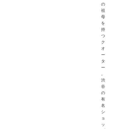
の
祖
母
を
持
つ
ク
オ
ー
タ
ー
。
渋
谷
の
有
名
シ
ョ
ッ