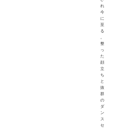
れ
今
に
至
る
。
整
っ
た
顔
立
ち
と
抜
群
の
ダ
ン
ス
セ