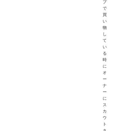
プ
で
買
い
物
し
て
い
る
時
に
オ
ー
ナ
ー
に
ス
カ
ウ
ト
さ