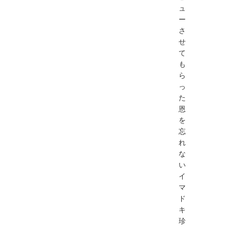
ュ
ー
さ
せ
て
も
ら
っ
た
恩
を
忘
れ
な
い
イ
マ
ド
キ
珍