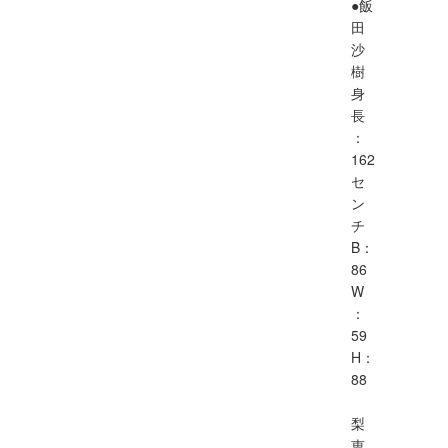
●飯
田
沙
樹
身
長
：
162
セ
ン
チ
B：
86
W
：
59
H：
88
梨
恵