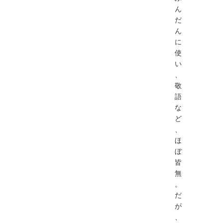
ん
だ
ん
に
使
い
、
敬
語
な
ど
、
ほ
ぼ
皆
無
。
だ
が
、