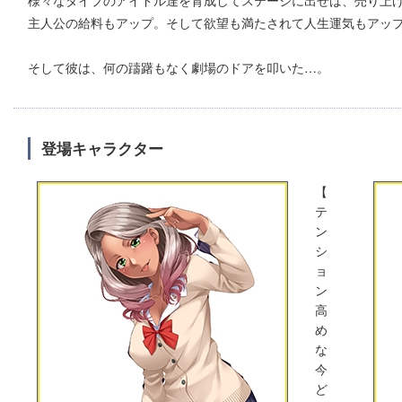
主人公の給料もアップ。そして欲望も満たされて人生運気もアッ
そして彼は、何の躊躇もなく劇場のドアを叩いた…。
登場キャラクター
【
テ
ン
シ
ョ
ン
高
め
な
今
ど