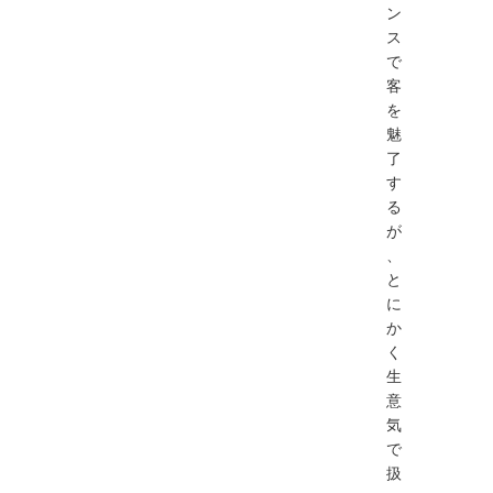
ン
ス
で
客
を
魅
了
す
る
が
、
と
に
か
く
生
意
気
で
扱