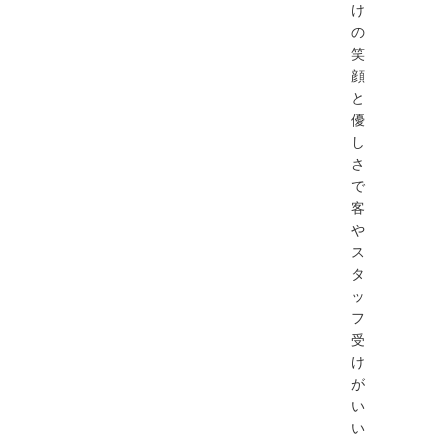
け
の
笑
顔
と
優
し
さ
で
客
や
ス
タ
ッ
フ
受
け
が
い
い