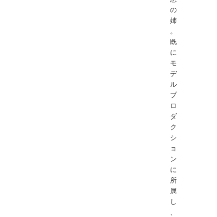
の
姉
。
既
に
モ
デ
ル
プ
ロ
ダ
ク
シ
ョ
ン
に
所
属
し
、