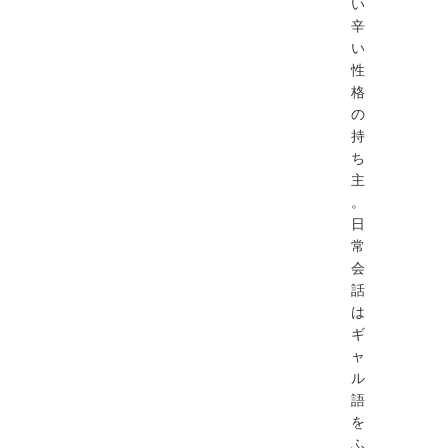
い
辛
い
性
格
の
持
ち
主
。
日
常
会
話
は
ギ
ャ
ル
語
を
ふ