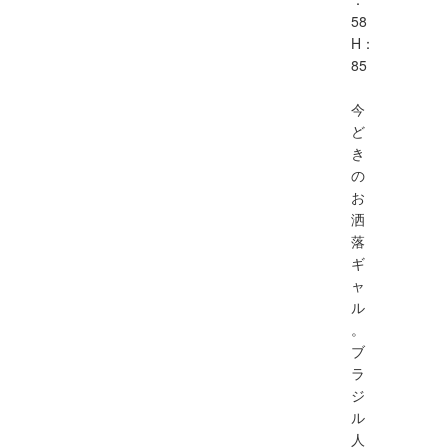
58
H：
85
今
ど
き
の
お
洒
落
ギ
ャ
ル
。
ブ
ラ
ジ
ル
人