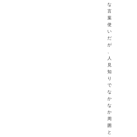
な
言
葉
使
い
だ
が
、
人
見
知
り
で
な
か
な
か
周
囲
と