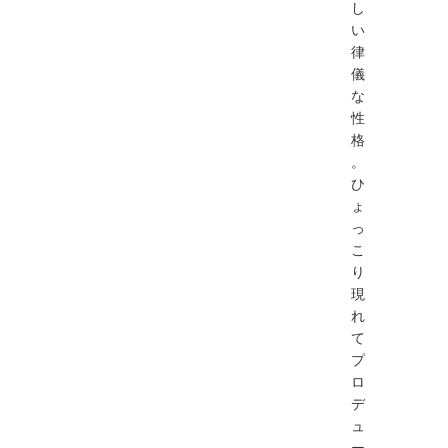
し
い
律
儀
な
性
格
。
ひ
ょ
っ
こ
り
現
れ
て
プ
ロ
デ
ュ
ー