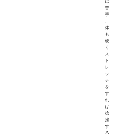
は
苦
手
、
体
も
硬
く
ス
ト
レ
ッ
チ
を
す
れ
ば
捻
挫
す
る