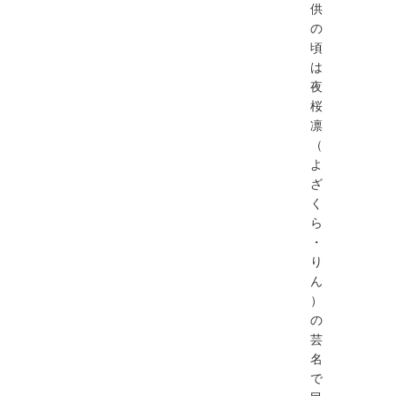
供
の
頃
は
夜
桜
凛
（
よ
ざ
く
ら
・
り
ん
）
の
芸
名
で