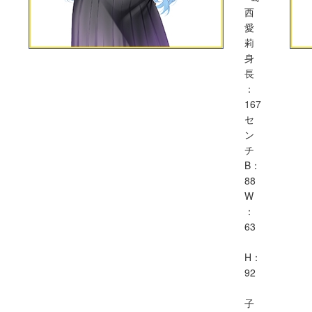
西
愛
莉
身
長
：
167
セ
ン
チ
B：
88
W
：
63
H：
92
子