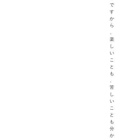
で
す
か
ら
、
楽
し
い
こ
と
も
、
苦
し
い
こ
と
も
分
か