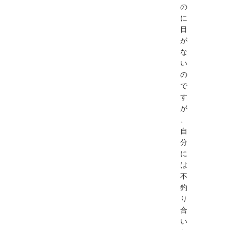
の
に
目
が
な
い
の
で
す
が
、
自
分
に
は
不
釣
り
合
い