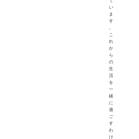
て
い
ま
す
。
こ
れ
か
ら
の
生
活
を
一
緒
に
過
ご
す
わ
け