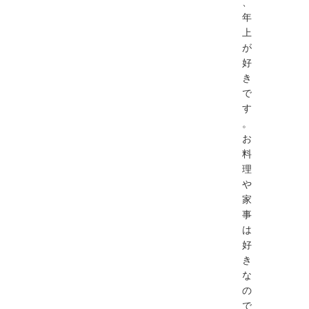
、
年
上
が
好
き
で
す
。
お
料
理
や
家
事
は
好
き
な
の
で