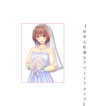
【
好
奇
心
旺
盛
な
ア
ウ
ト
ド
ア
タ
イ
プ
】