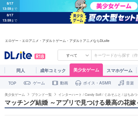
8/17
13:59
まで
8/17
13:59
まで
エロゲー・エロアニメ・アダルトゲーム・アダルトアニメならDLsite
すべて
美少女ゲーム
同人
成年コミック
スマホゲーム
ゲーム
動画
ボイス・ASMR
音楽
TOP
美少女ゲーム
ブランド一覧
インターハート / Candy Soft / ぐみそふと / はちみつそ
マッチング結婚 ～アプリで見つける最高の花嫁