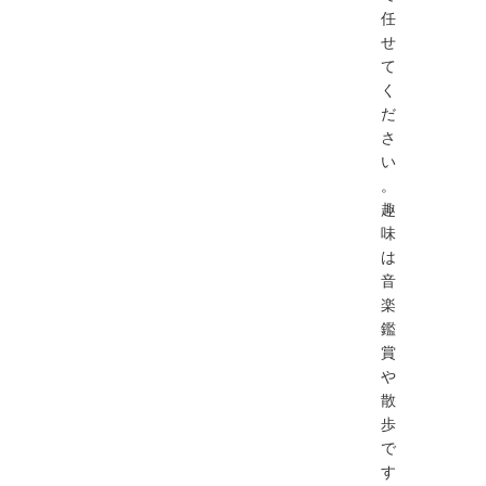
任
せ
て
く
だ
さ
い
。
趣
味
は
音
楽
鑑
賞
や
散
歩
で
す