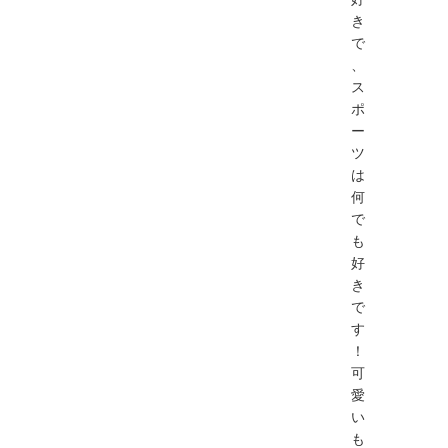
き
で
、
ス
ポ
ー
ツ
は
何
で
も
好
き
で
す
！
可
愛
い
も