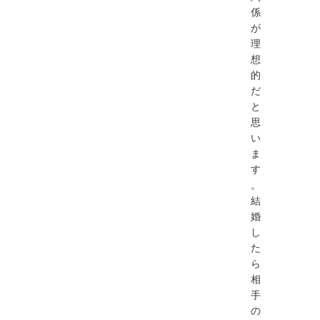
係
が
理
想
的
だ
と
思
い
ま
す
。
結
婚
し
た
ら
相
手
の