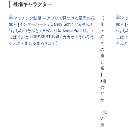
登場キャラクター
【
年
上
好
き
の
癒
し
系
】
●堺
の
ど
か
（C
V：
風