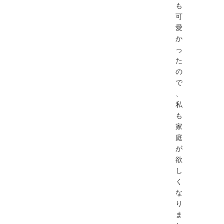
も
可
愛
か
っ
た
の
で
、
私
も
家
庭
が
欲
し
く
な
り
ま