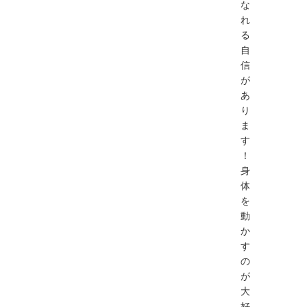
な
れ
る
自
信
が
あ
り
ま
す
！
身
体
を
動
か
す
の
が
大
好