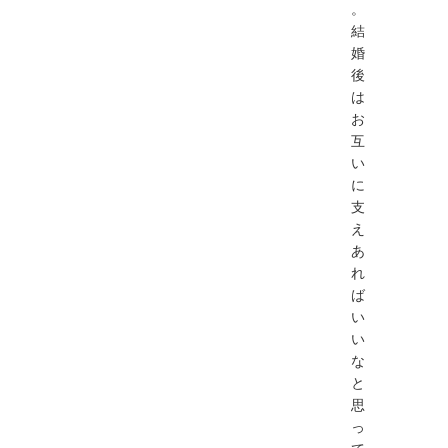
。
結
婚
後
は
お
互
い
に
支
え
あ
れ
ば
い
い
な
と
思
っ