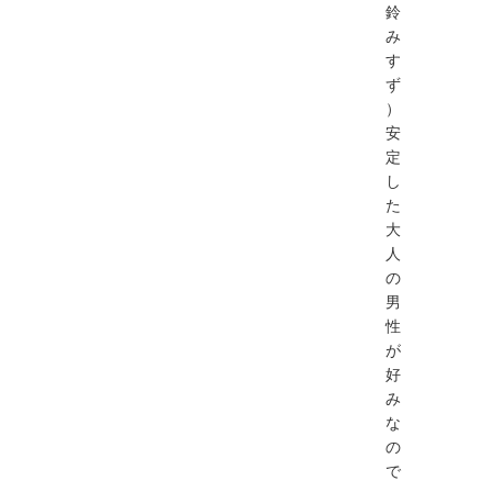
鈴
み
す
ず
）
安
定
し
た
大
人
の
男
性
が
好
み
な
の
で