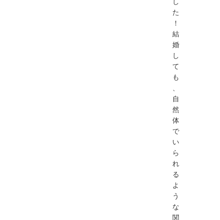
し
た
！
結
婚
し
て
も
、
自
然
体
で
い
ら
れ
る
よ
う
な
関