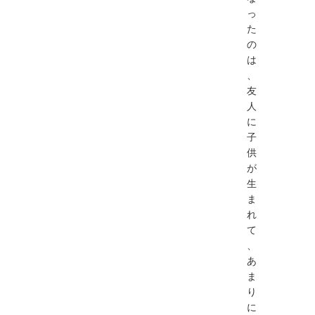
っ
た
の
は
、
友
人
に
子
供
が
生
ま
れ
て
、
あ
ま
り
に