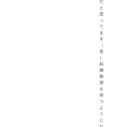
だ
と
思
っ
て
ま
す
（
笑
）
結
婚
願
望
を
持
つ
よ
う
に
な