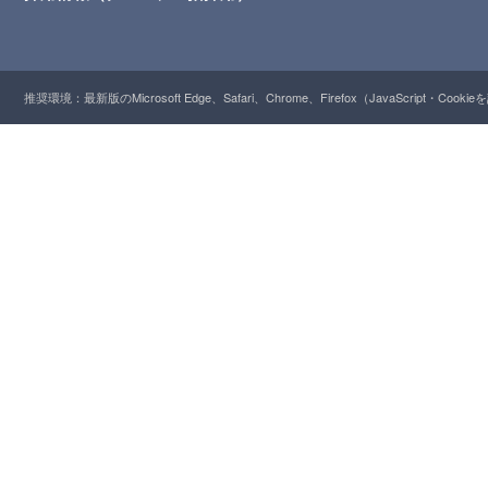
推奨環境：最新版のMicrosoft Edge、Safari、Chrome、Firefox（JavaScript・Cooki