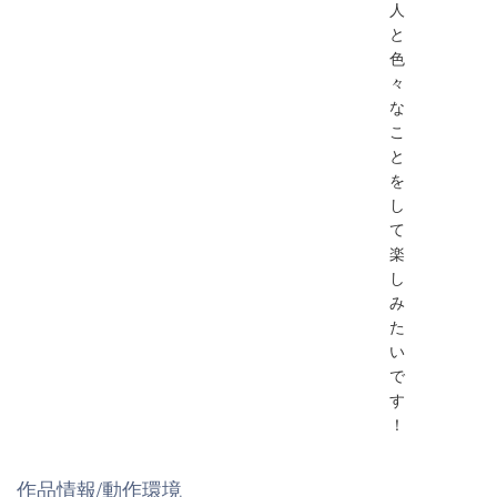
人
と
色
々
な
こ
と
を
し
て
楽
し
み
た
い
で
す
！
作品情報/動作環境