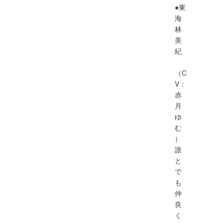
●東
海
林
美
紀
（C
V：
赤
月
ゆ
む
）
誰
と
で
も
仲
良
く