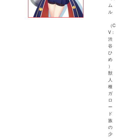
ム
ル
（C
V：
渋
谷
ひ
め
）
獣
人
種
ガ
ロ
ー
ド
族
の
少