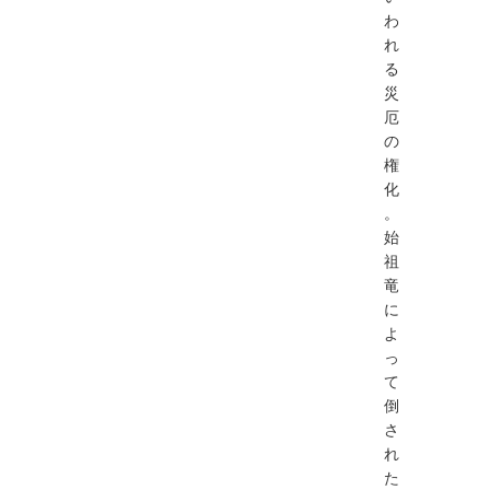
わ
れ
る
災
厄
の
権
化
。
始
祖
竜
に
よ
っ
て
倒
さ
れ
た