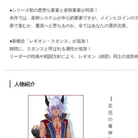
●シリーズ初の悪堕ち要素と産卵要素が同居！
本作では、産卵システムが中心的要素ですが、メインヒロインの
善で進むか、魔道へと堕ちるのか。全てはあなたの選択次第。
●新概念「レギオン・スタンス」が追加！
師団に、スタンスと呼ばれる属性が追加！
リーダーの性格や戦闘方針により、レギオン（師団）同士の攻防
人物紹介
【
災
厄
の
魔
神