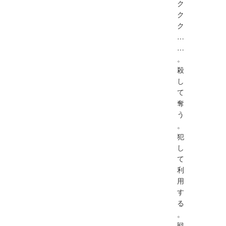
ク
ク
ク
…
…
。
殺
し
て
奪
う
。
犯
し
て
利
用
す
る
。
戦