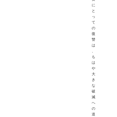
に
と
っ
て
の
復
讐
は
、
も
は
や
大
き
な
破
滅
へ
の
道