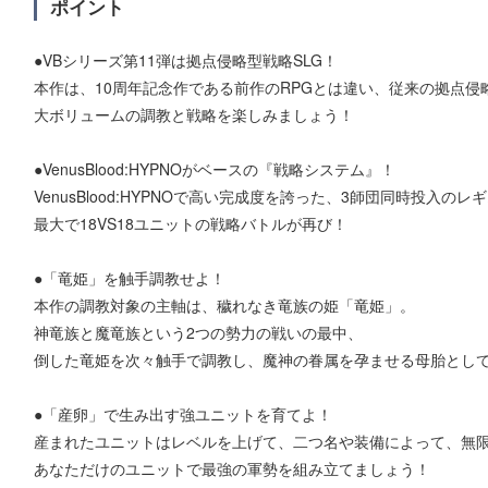
ポイント
●VBシリーズ第11弾は拠点侵略型戦略SLG！
本作は、10周年記念作である前作のRPGとは違い、従来の拠点侵
大ボリュームの調教と戦略を楽しみましょう！
●VenusBlood:HYPNOがベースの『戦略システム』！
VenusBlood:HYPNOで高い完成度を誇った、3師団同時投入
最大で18VS18ユニットの戦略バトルが再び！
●「竜姫」を触手調教せよ！
本作の調教対象の主軸は、穢れなき竜族の姫「竜姫」。
神竜族と魔竜族という2つの勢力の戦いの最中、
倒した竜姫を次々触手で調教し、魔神の眷属を孕ませる母胎とし
●「産卵」で生み出す強ユニットを育てよ！
産まれたユニットはレベルを上げて、二つ名や装備によって、無
あなただけのユニットで最強の軍勢を組み立てましょう！