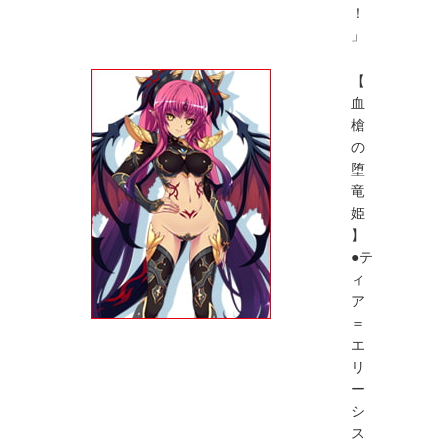
！
」
【
血
槍
の
堕
竜
姫
】
●テ
ィ
ア
＝
エ
リ
ー
シ
ス