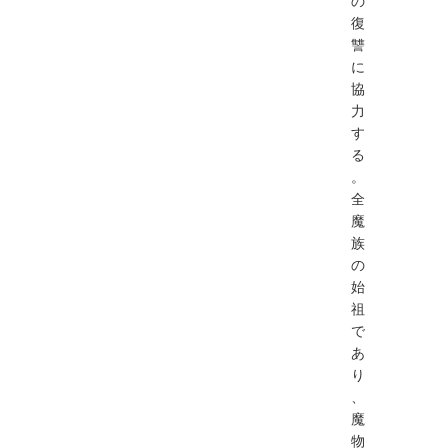
の
復
讐
に
協
力
す
る
。
全
魔
族
の
始
祖
で
あ
り
、
魔
物