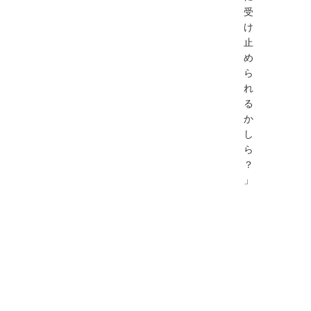
受
け
止
め
ら
れ
る
か
し
ら
？
」