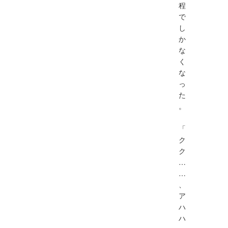
程
で
し
か
な
く
な
っ
た
。
「
ク
ク
…
…
、
ア
ハ
ハ