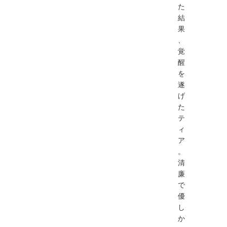
た
結
果
、
覚
醒
を
遂
げ
た
テ
ィ
ア
。
清
廉
で
優
し
か