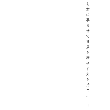
を
女
に
孕
ま
せ
て
眷
属
を
増
や
す
力
を
持
つ
。
「