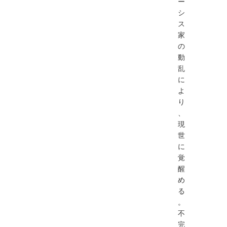
ー
シ
ス
家
の
動
乱
に
よ
り
、
現
世
に
覚
醒
め
る
。
不
完