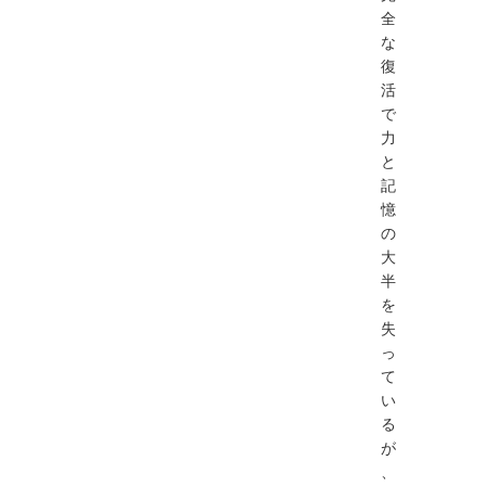
全
な
復
活
で
力
と
記
憶
の
大
半
を
失
っ
て
い
る
が
、