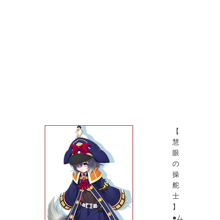
【
慧
眼
の
操
舵
士
】
●ム