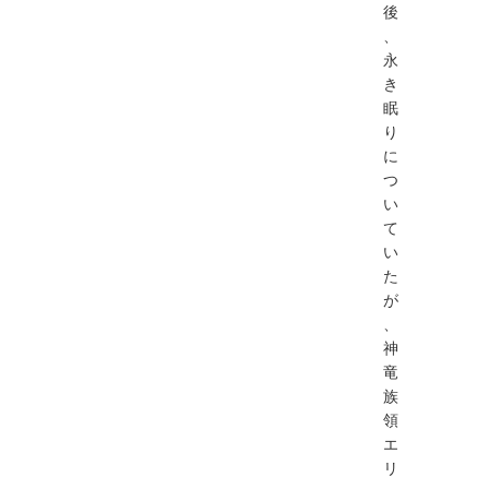
後
、
永
き
眠
り
に
つ
い
て
い
た
が
、
神
竜
族
領
エ
リ