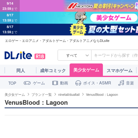
9/14
23:59
まで
8/17
13:59
まで
8/17
13:59
まで
エロゲー・エロアニメ・アダルトゲーム・アダルトアニメならDLsite
すべて
美少女ゲーム
同人
成年コミック
スマホゲーム
ゲーム
動画
ボイス・ASMR
音楽
TOP
美少女ゲーム
ブランド一覧
ninetail/dualtail
VenusBlood：Lagoon
VenusBlood：Lagoon