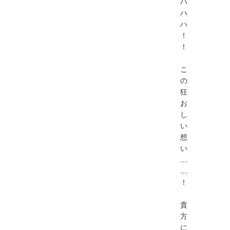
ハ
ハ
ハ
！
！
こ
の
狂
お
し
い
想
い
…
…
！
貴
方
に