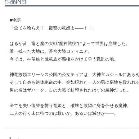
作品内容
■物語
「全てを喰らえ！ 復讐の竜姫よ――！！」
はるか昔、竜と魔の大戦"魔神戦役"によって世界は崩壊した。
唯一残った大地は、蒼穹大陸ロディニア。
今では、神竜族と魔竜族が覇権をかけて争う戦乱の地。
神竜族領エリーシス公国の公女ティアは、大神官ガシェルにあら
そして自身も絶体絶命の中、突如現れた一人の男に窮地を救われ
男の名はザハーク。古の大戦で封印されたはずの魔神だった。
全てを失い復讐を誓う竜姫と、破壊と欲望に身を任せる魔神。
二人の行く末に待つのは救いか、あるいは滅びか――。