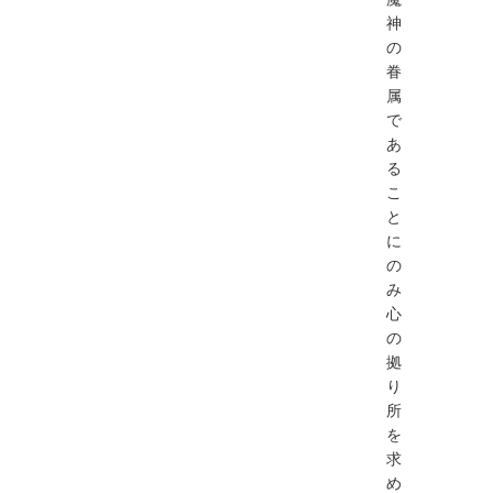
神
の
眷
属
で
あ
る
こ
と
に
の
み
心
の
拠
り
所
を
求
め