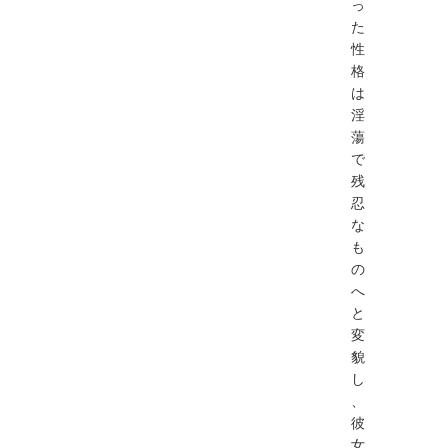
っ
た
性
格
は
淫
蕩
で
残
忍
な
も
の
へ
と
変
貌
し
、
彼
女