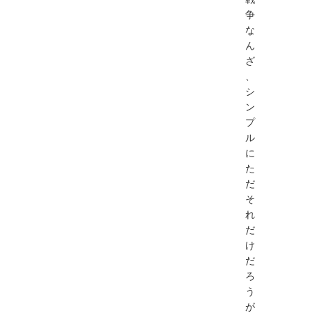
争
な
ん
ざ
、
シ
ン
プ
ル
に
た
だ
そ
れ
だ
け
だ
ろ
う
が