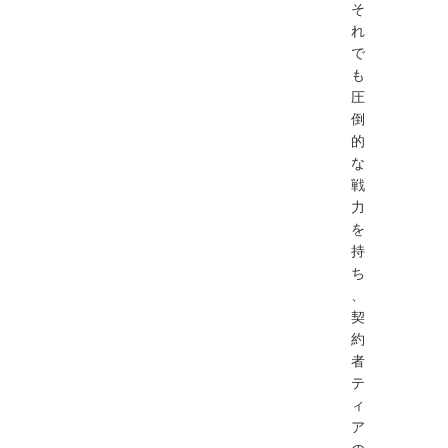
そ
れ
で
も
圧
倒
的
な
戦
力
を
持
ち
、
契
約
者
テ
ィ
ア