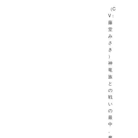
（C
V：
藤
堂
み
さ
き
）
神
竜
族
と
の
戦
い
の
最
中
、
魔