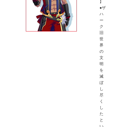
】
●ザ
ハ
ー
ク
旧
世
界
の
文
明
を
滅
ぼ
し
尽
く
し
た
と
い