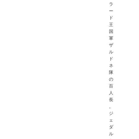
ラ
ー
ド
王
国
軍
ザ
ル
ド
ネ
隊
の
百
人
長
。
ジ
ェ
ダ
ル