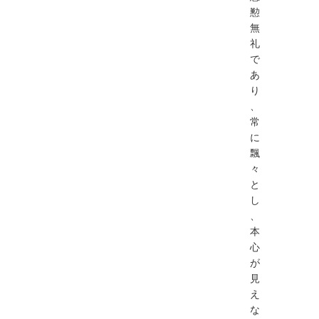
懃
無
礼
で
あ
り
、
常
に
飄
々
と
し
、
本
心
が
見
え
な