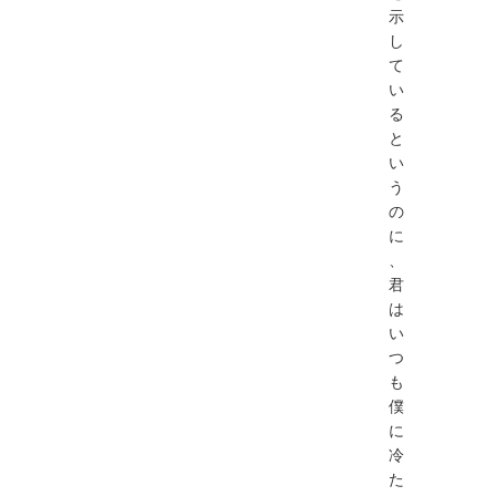
示
し
て
い
る
と
い
う
の
に
、
君
は
い
つ
も
僕
に
冷
た