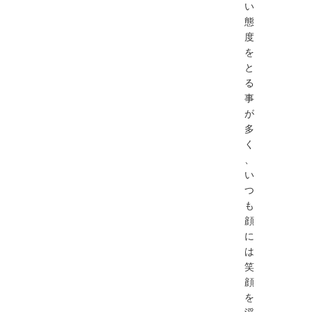
い
態
度
を
と
る
事
が
多
く
、
い
つ
も
顔
に
は
笑
顔
を