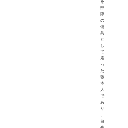
を
部
隊
の
傭
兵
と
し
て
雇
っ
た
張
本
人
で
あ
り
、
自
身