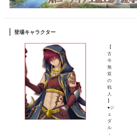
登場キャラクター
【
古
今
無
双
の
戦
人
】
●ジ
ェ
ダ
ル
・