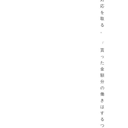
応
を
取
る
。
「
貰
っ
た
金
額
分
の
働
き
は
す
る
つ