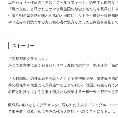
エウシュリー作品の世界観『ディルリフィーナ』の中でも凶悪な
『魔の災怨』と呼ばれるサマラ魔族国の怨念がもたらす異界に引
生還不明の緊張感が味わえるのと同時に、リトライ機能や移動省
やり込みを得意とする方と初心者の双方が楽しめる内容を目指し
ストーリー
『迎撃都市グラセスタ』
かつて西方史に深く刻まれたサマラ魔族国の亡地、地下迷宮『黒
『大封鎖地』の神聖結界を護らんとする光神殿側が、魔族最強国
兵の損耗率を大量に人員調達することで補い、他国から売られて来
名声と財貨を得ようと欲す傭兵たちが集まる一獲千金の都市へと
敗残兵の奴○としてグラセスタに送られた主人公『ジェダル・シュ
自由を勝ち取るために歪みの残る大封鎖地へ赴くことになる……