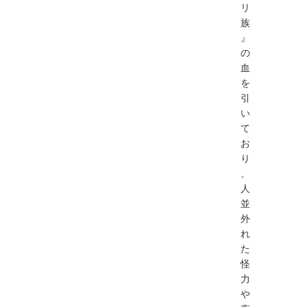
リ
族
』
の
血
を
引
い
て
お
り
、
人
並
外
れ
た
怪
力
や