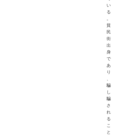
い
る
。
貧
民
街
出
身
で
あ
り
、
騙
し
騙
さ
れ
る
こ
と