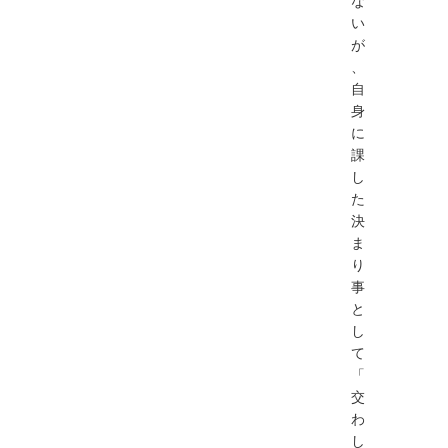
な
い
が
、
自
身
に
課
し
た
決
ま
り
事
と
し
て
「
交
わ
し