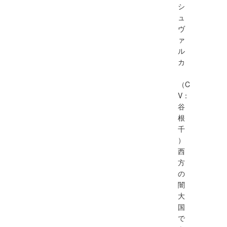
シ
ュ
ヴ
ァ
ル
カ
（C
V：
谷
根
千
）
西
方
の
闇
大
国
で