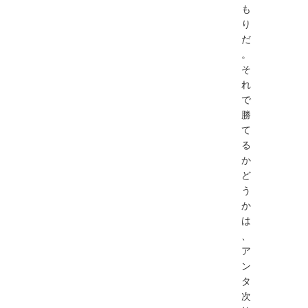
も
り
だ
。
そ
れ
で
勝
て
る
か
ど
う
か
は
、
ア
ン
タ
次