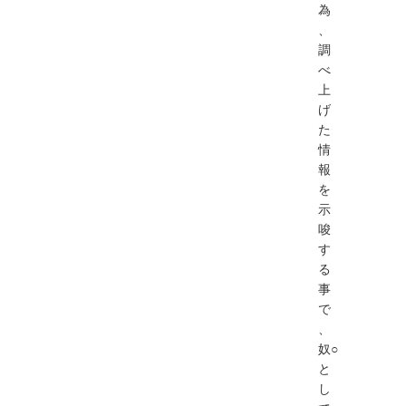
為
、
調
べ
上
げ
た
情
報
を
示
唆
す
る
事
で
、
奴○
と
し