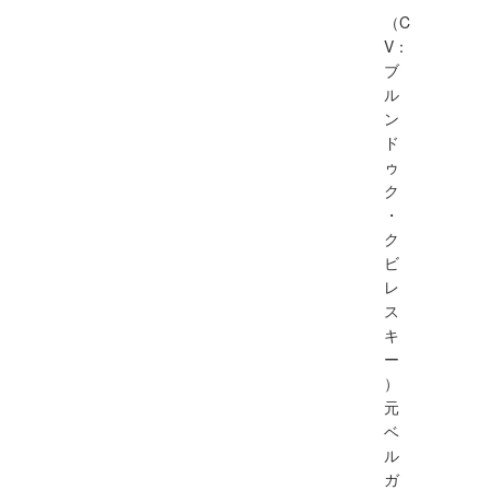
（C
V：
ブ
ル
ン
ド
ゥ
ク
・
ク
ビ
レ
ス
キ
ー
）
元
ベ
ル
ガ