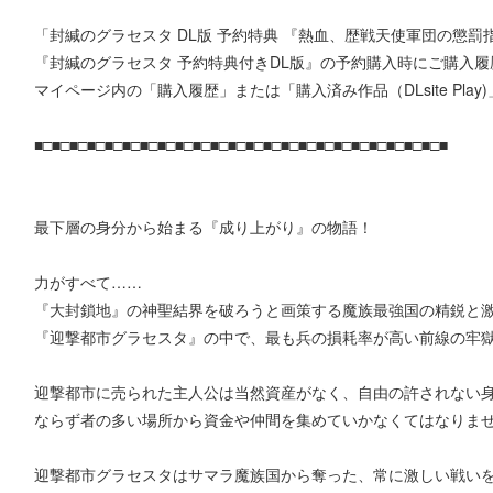
「封緘のグラセスタ DL版 予約特典 『熱血、歴戦天使軍団の懲罰指
『封緘のグラセスタ 予約特典付きDL版』の予約購入時にご購入
マイページ内の「購入履歴」または「購入済み作品（DLsite Pla
■□■□■□■□■□■□■□■□■□■□■□■□■□■□■□■□■□■□■□■□■□■□■□■
最下層の身分から始まる『成り上がり』の物語！
力がすべて……
『大封鎖地』の神聖結界を破ろうと画策する魔族最強国の精鋭と
『迎撃都市グラセスタ』の中で、最も兵の損耗率が高い前線の牢
迎撃都市に売られた主人公は当然資産がなく、自由の許されない
ならず者の多い場所から資金や仲間を集めていかなくてはなりま
迎撃都市グラセスタはサマラ魔族国から奪った、常に激しい戦い