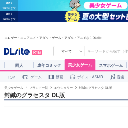
8/17
13:59
まで
8/17
13:59
まで
エロゲー・エロアニメ・アダルトゲーム・アダルトアニメならDLsite
すべて
美少女ゲーム
同人
成年コミック
スマホゲーム
ゲーム
動画
ボイス・ASMR
音楽
TOP
美少女ゲーム
ブランド一覧
エウシュリー
封緘のグラセスタ DL版
封緘のグラセスタ DL版