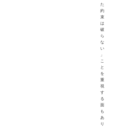
た
約
束
は
破
ら
な
い
」
こ
と
を
重
視
す
る
面
も
あ
り