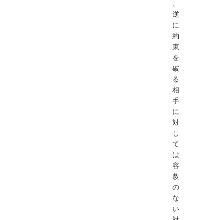
、
逆
に
約
束
を
破
る
相
手
に
対
し
て
は
容
赦
の
な
い
対