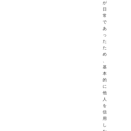
が
日
常
で
あ
っ
た
た
め
、
基
本
的
に
他
人
を
信
用
し