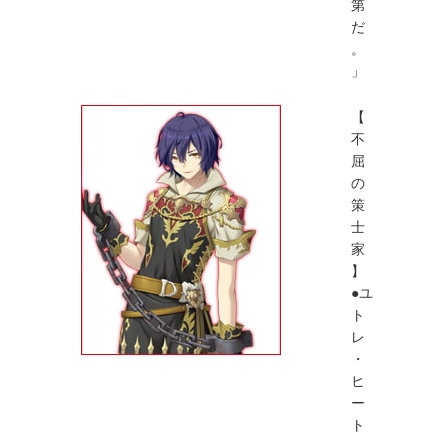
第
だ
。
」
【
不
屈
の
策
士
家
】
●ユ
ト
レ
・
ヒ
ー
ト