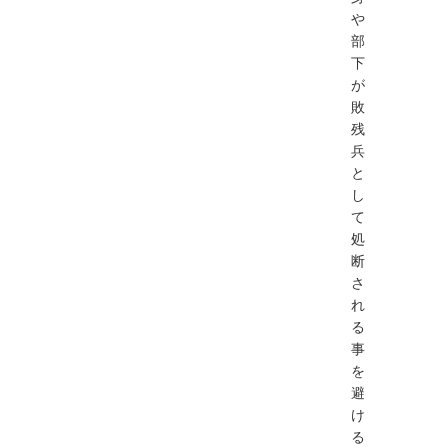
や
部
下
が
敗
残
兵
と
し
て
処
断
さ
れ
る
事
を
避
け
る