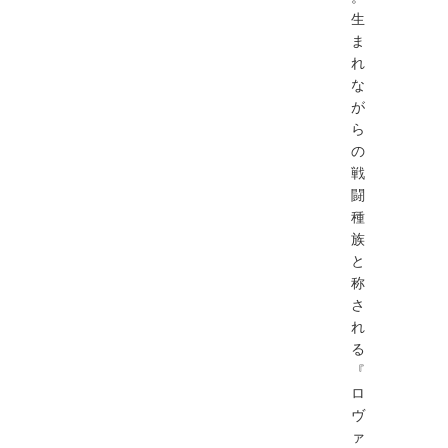
生
ま
れ
な
が
ら
の
戦
闘
種
族
と
称
さ
れ
る
『
ロ
ヴ
ァ