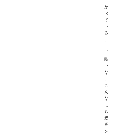
浮
か
べ
て
い
る
。
「
酷
い
な
。
こ
ん
な
に
も
親
愛
を