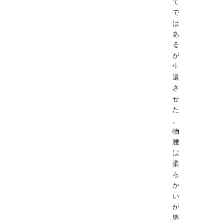
て
で
は
あ
る
が
生
還
さ
せ
た
。
物
腰
は
柔
ら
か
い
が
慇