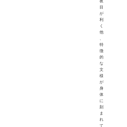
夜
目
が
利
く
他
、
特
徴
的
な
文
様
が
身
体
に
刻
ま
れ
て