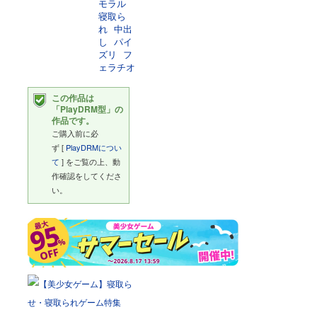
モラル
寝取ら
れ
中出
し
パイ
ズリ
フ
ェラチオ
この作品は
「PlayDRM型」の
作品です。
ご購入前に必
ず [
PlayDRMについ
て
] をご覧の上、動
作確認をしてくださ
い。