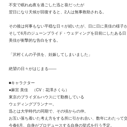
不安で眠れぬ夜を過ごした迅と葵だったが
翌日になり天候が回復すると、2人は無事救助される。
その後は何事もない平穏な日々が続いたが、日に日に美佳の様子
そして6月のジューンブライド・ウェディングを目前にしたある日
美佳が衝撃的な告白をする。
「沢村くんの子供を、妊娠してしまいました」
絶望の日々がはじまる――
■キャラクター
●麻宮 美佳 （CV：花澤さくら）
東京のブライダルハウスにて勤務している
ウェディングプランナー。
迅とは大学時代の同期で、その頃からの仲。
お互い落ち着いた考え方をする所に引かれ合い、数年にわたって
今春6月、自身がプロデュースする自身の挙式を行う予定。