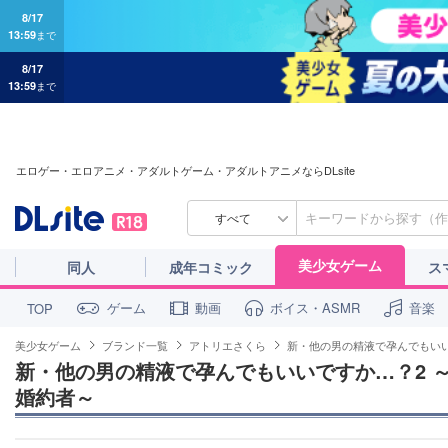
8/17
13:59
まで
8/17
13:59
まで
エロゲー・エロアニメ・アダルトゲーム・アダルトアニメならDLsite
すべて
美少女ゲーム
同人
成年コミック
ス
ゲーム
動画
ボイス・ASMR
音楽
TOP
美少女ゲーム
ブランド一覧
アトリエさくら
新・他の男の精液で孕んでもい
新・他の男の精液で孕んでもいいですか…？2 
婚約者～