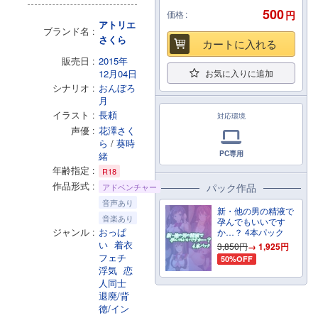
500
価格
円
アトリエ
ブランド名
さくら
カートに入れる
販売日
2015年
12月04日
お気に入りに追加
シナリオ
おんぼろ
月
イラスト
長頼
対応環境
声優
花澤さく
ら
/
葵時
PC専用
緒
年齢指定
R18
作品形式
パック作品
アドベンチャー
音声あり
新・他の男の精液で
音楽あり
孕んでもいいです
ジャンル
おっぱ
か…？ 4本パック
い
着衣
3,850円
→ 1,925円
フェチ
50%OFF
浮気
恋
人同士
退廃/背
徳/イン