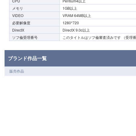
CPU
Pentium4以上
メモリ
1GB以上
VIDEO
VRAM 64MB以上
必要解像度
1280*720
DirectX
DirectX 9.0c以上
ソフ倫受理番号
このタイトルはソフ倫審査済みです （受理番号0
ブランド作品一覧
販売作品