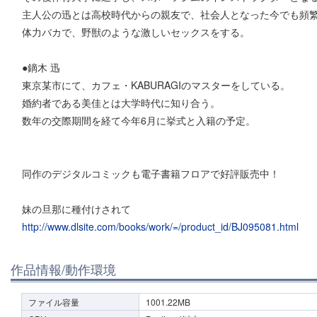
主人公の迅とは高校時代からの親友で、社会人となった今でも頻
体力バカで、野獣のような激しいセックスをする。
●鏑木 迅
東京某市にて、カフェ・KABURAGIのマスターをしている。
婚約者である美佳とは大学時代に知り合う。
数年の交際期間を経て今年6月に挙式と入籍の予定。
同作のデジタルコミックも電子書籍フロアで好評販売中！
妹の旦那に種付けされて
http://www.dlsite.com/books/work/=/product_id/BJ095081.html
作品情報/動作環境
ファイル容量
1001.22MB