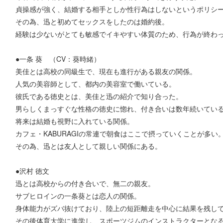
貞操感が強く、結婚する相手としか性行為はしないというポリシ
その為、迅と初めてセックスをしたのは婚約後。
経験は少ないがとても敏感でイキやすい体質のため、行為が終わ
●一条 葵 （CV：葵時緒）
美佳とは高校の同級生で、現在も進行がある親友の関係。
人気の美容師として、都内の美容室で働いている。
彼氏である徳史とは、美佳と迅の紹介で知り合った。
男らしくまっすぐな性格の徳史に惚れ、付き合いは数年続いてい
将来は結婚も視野に入れている関係。
カフェ・KABURAGIの常連で朝食はここで摂っていくことが多い
その為、迅とは友人として親しい関係にある。
●沢村 徳文
迅とは高校からの付き合いで、無二の親友。
サブヒロインの一条葵とは恋人の関係。
身体能力がズバ抜けており、陸上の短距離走を中心に結果を残し
その後体育大学に進学し、スポーツジムのインストラクターとな