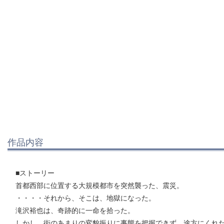
作品内容
■ストーリー
首都西部に位置する大規模都市を突然襲った、震災。
・・・・それから、そこは、地獄になった。
滝沢裕也は、奇跡的に一命を拾った。
しかし、街のあまりの変貌振りに事態を把握できず、途方にくれ