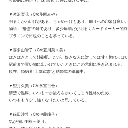
▼滝沢梨花（CV:芹園みや）
明るくかわいげがある、ちゃめっけもあり、周りへの印象は良い
物語：“裕也”の妹であり、多少病弱だが明るくムードメーカー的
ブラコンで裕也のことを慕っている。
▼喜多山智子（CV:夏川菜々美）
はきはきとして姉御肌。だが、好きな人に対しては甘く惚れっぽ
駅前まで買い物に出かけていたときにこの悲劇に巻き込まれる。
現在、婚約者“土屋武志”と結婚式の準備中。
▼望月久美（CV:氷室百合）
清楚で温厚。いつも一歩後ろを歩いてしまう性格のため、
いつももう少し強くなりたいと思っている。
▼篠田沙希（CV:伊藤瞳子）
気が強い羽根っ返り。