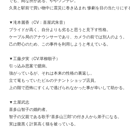
でも、純な所がある、ややツンデレ。
久美と駅前で買い物中に震災に巻き込まれ 惨劇を目の当たりにす
▼滝本麗香（CV：喜屋武朱音）
プライドが高く、自分よりも劣ると思うと見下す性格。
ケーブル局のアナウンサーであり、カメラの前では別人のよう。
己の野心のため、この事件を利用しようと考えている。
▼工藤夕実（CV:草柳順子）
引っ込み思案で臆病。
強がっているが、それは本来の性格の裏返し。
立て篭もっていたビルのテナントショップ店員。
上の階で恐怖にすくんで逃げられなかった事が幸いして助かる。
▼土屋武志
喜多山智子の婚約者。
智子の父親である歌手“喜多山三郎”の付き人から弟子になる。
実は腹黒く計算高く猫を被っている。