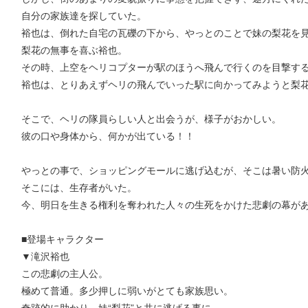
自分の家族達を探していた。
裕也は、倒れた自宅の瓦礫の下から、やっとのことで妹の梨花を
梨花の無事を喜ぶ裕也。
その時、上空をヘリコプターが駅のほうへ飛んで行くのを目撃す
裕也は、とりあえずヘリの飛んでいった駅に向かってみようと梨
そこで、ヘリの隊員らしい人と出会うが、様子がおかしい。
彼の口や身体から、何かが出ている！！
やっとの事で、ショッピングモールに逃げ込むが、そこは暑い防
そこには、生存者がいた。
今、明日を生きる権利を奪われた人々の生死をかけた悲劇の幕が
■登場キャラクター
▼滝沢裕也
この悲劇の主人公。
極めて普通。多少押しに弱いがとても家族思い。
奇跡的に助かり、妹“梨花”と共に逃げる事に。