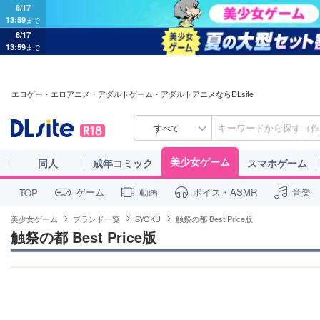
8/17
13:59
まで
8/17
13:59
まで
エロゲー・エロアニメ・アダルトゲーム・アダルトアニメならDLsite
すべて
美少女ゲーム
同人
成年コミック
スマホゲーム
ゲーム
動画
ボイス・ASMR
音楽
TOP
美少女ゲーム
ブランド一覧
SYOKU
触祭の都 Best Price版
触祭の都 Best Price版