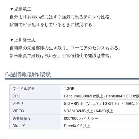
▼児島竜二
自分よりも弱い奴にはすぐ強気に出るチキンな性格。
駅前でビラ配りをしているときに被災する。
▼上川隆士志
自衛隊の先遣部隊の生き残り。ユーモアのセンスもある。
新米隊員で経験は浅いが、士官候補生で知識は豊富。
作品情報/動作環境
ファイル容量
1.3GB
CPU
PentiumIII 800MHz以上 / Pentium4 1.3GH
メモリ
512MB以上（Vista/7：1GB以上） / 1GB以上
VIDEO
VRAM 32MB以上 / 64MB以上
必要解像度
800*600 ハイカラー
DirectX
DirectX 9.0以上