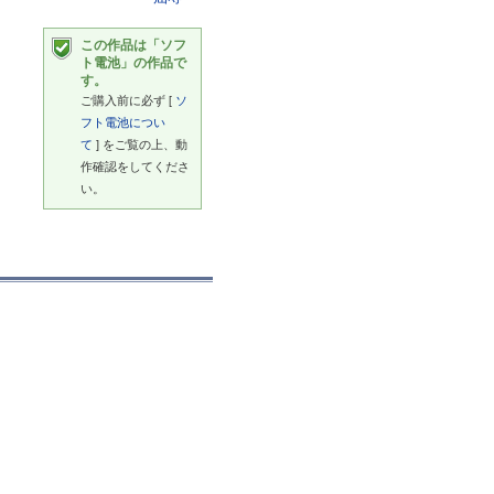
この作品は「ソフ
ト電池」の作品で
す。
ご購入前に必ず [
ソ
フト電池につい
て
] をご覧の上、動
作確認をしてくださ
い。