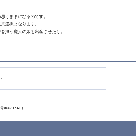
の思うままになるのです。
任意選択となります。
来を担う魔人の娘を出産させたり。
以上
003164D）