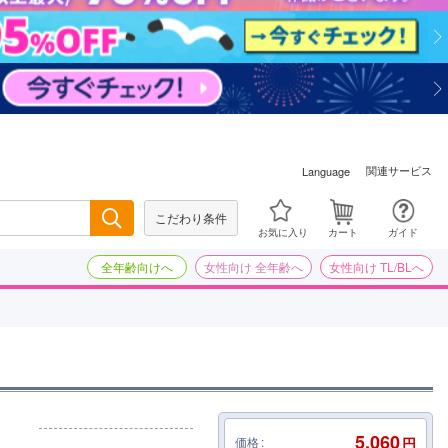
関連サービス
Language
こだわり条件
検索
お気に入り
カート
ガイド
全年齢向けへ
女性向け 全年齢へ
女性向け TL/BLへ
5,060
価格
円