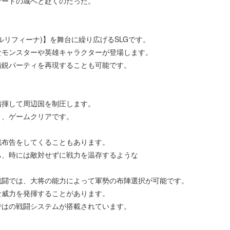
ナートの城へと赴くのだった。
リフィーナ)】を舞台に繰り広げるSLGです。
なモンスターや英雄キャラクターが登場します。
精鋭パーティを再現することも可能です。
指揮して周辺国を制圧します。
と、ゲームクリアです。
戦布告をしてくることもあります。
ち、時には敵対せずに戦力を温存するような
戦闘では、大将の能力によって軍勢の布陣選択が可能です。
な威力を発揮することがあります。
ではの戦闘システムが搭載されています。