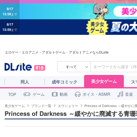
8/17
13:59
まで
8/17
13:59
まで
エロゲー・エロアニメ・アダルトゲーム・アダルトアニメならDLsite
すべて
美少女ゲーム
同人
成年コミック
ス
ゲーム
動画
ボイス・ASMR
音楽
TOP
美少女ゲーム
ブランド一覧
エウシュリー
Princess of Darkness ～
Princess of Darkness ～緩やかに廃滅する