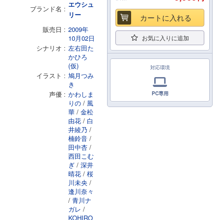
エウシュ
ブランド名
リー
カートに入れる
販売日
2009年
10月02日
お気に入りに追加
シナリオ
左右田た
かひろ
(仮)
対応環境
イラスト
鳩月つみ
き
声優
かわしま
PC専用
りの
/
風
華
/
金松
由花
/
白
井綾乃
/
楠鈴音
/
田中杏
/
西田こむ
ぎ
/
深井
晴花
/
桜
川未央
/
逢川奈々
/
青川ナ
ガレ
/
KOHIRO