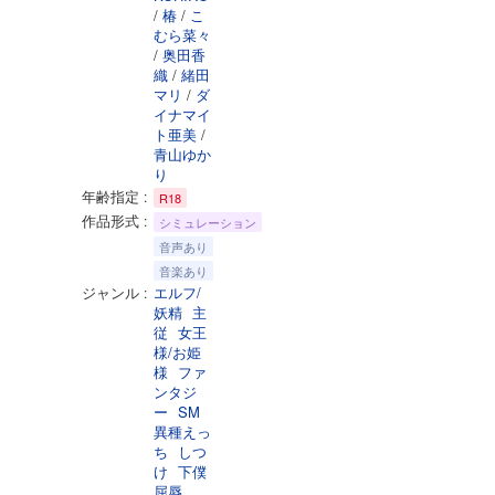
/
椿
/
こ
むら菜々
/
奥田香
織
/
緒田
マリ
/
ダ
イナマイ
ト亜美
/
青山ゆか
り
年齢指定
R18
作品形式
シミュレーション
音声あり
音楽あり
ジャンル
エルフ/
妖精
主
従
女王
様/お姫
様
ファ
ンタジ
ー
SM
異種えっ
ち
しつ
け
下僕
屈辱