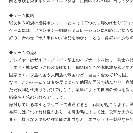
国と家族を愛するシルフィエッタは、祖国の平和の為に自らイグ
◆ゲーム概略
戦女神＆幻燐の姫将軍シリーズと同じ【二つの回廊の終わり(ディル
ゲームには、ファンタジー戦略シミュレーションに相応しい様々
好みに合わせて千人単位の大軍勢を動かすことも、勇者系の少数
◆ゲームの流れ
プレイヤーはザルフ＝グレイス領主のイグナートを操り、兵士を
ラエドア城を始点に侵攻を開始し、周辺国全ての本拠地を落とす
国家はエルフ族の国や人間族の帝国など、自国を含めて12ヵ国。
なお、このゲームでは友好度によって他国が同盟を結んだり、宣
ただ戦闘を仕掛けるだけではなく、策略によって自国の優位を保
戦略性も求められるでしょう。
敵対している軍団とマップ上で遭遇すると、戦闘が起こります。
布陣にはそれぞれ相性があり、布陣形態によっては、攻撃が大き
また、様々なスキルや種族間の相性など、エウシュリー製品なら