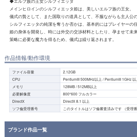
◆エルフ族の王女シルフィエッタ
メインヒロインのシルフィエッタ姫は、美しいエルフ族の王女。
儀式の贄として、また国取りの道具として、不服ながらも主人公
シルフィエッタの純潔を奪うか否かは、基本的にはプレイヤーの
姫の身体を開発し、時には外交の交渉材料としたり、孕ませて未
策略に必要な魔力を得るため、儀式は繰り返されます。
作品情報/動作環境
ファイル容量
2.12GB
CPU
PentiumIII 500MHz以上 / PentiumIII 1GHz 
メモリ
128MB / 512MB以上
必要解像度
800*600 フルカラー
DirectX
DirectX 8.1 以上
ソフ倫受理番号
このタイトルはソフ倫審査済みです （受理番号0
ブランド作品一覧