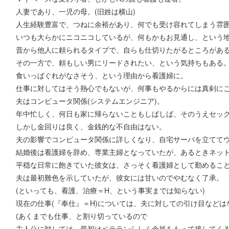
人妻であり、一児の母。(旧姓は横山)
人生経験豊富で、つねに余裕があり、何でも受け容れてしまう雰
いつも大らかにニコニコしているが、何もかもお見通し、という
昔から他人に頼られるタイプで、自らも仕切りたがるところがあ
その一方で、頼もしい男にリードされたい、という気持ちもある
食いっぱぐれがなさそう、という理由から看護婦に。
仕事に対してはそう熱心でもないが、何事もやるからには真剣に
夫はコンピュータ関係(システムエンジニア)。
年中忙しく、何日も家に帰らないこともしばしば、そのうえセッ
しかし金回りは良く、金銭的な不自由はない。
夫の影響でコンピュータ関係に詳しくなり、自宅サーバを立てて
結婚後は看護婦を辞め、専業主婦となっていたが、あるときネッ
平穏な日常に飽きていた彼女は、さっそく看護婦として勤めるこ
夫は最初難色を示していたが、彼女には甘いのでやむなく了承。
(といっても、看護、治療＝H、という事実までは知らない)
現在の仕事(『奉仕』＝H)については、夫に対しての引け目などは
(あくまでも仕事、と割り切っているので
主人公に対しては、最初はベテランらしく余裕をもって接してくる