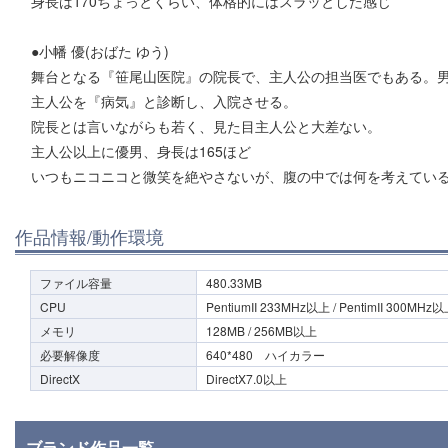
身長は170ちょっとくらい、体格的にはスラッとした感じ
●小幡 優(おばた ゆう)
舞台となる『笹尾山医院』の院長で、主人公の担当医でもある。
主人公を『病気』と診断し、入院させる。
院長とは言いながらも若く、見た目主人公と大差ない。
主人公以上に優男、身長は165ほど
いつもニコニコと微笑を絶やさないが、腹の中では何を考えてい
作品情報/動作環境
ファイル容量
480.33MB
CPU
PentiumII 233MHz以上 / PentimII 300MHz
メモリ
128MB / 256MB以上
必要解像度
640*480 ハイカラー
DirectX
DirectX7.0以上
ブランド作品一覧