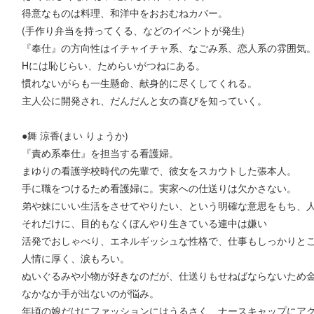
得意なものは料理、和洋中をおおむねカバー。
(手作り弁当を持ってくる、などのイベントが発生)
『奉仕』の方向性はイチャイチャ系、なごみ系、恋人系の雰囲気
Hには恥じらい、ためらいがつねにある。
慣れないがらも一生懸命、献身的に尽くしてくれる。
主人公に開発され、だんだんと女の喜びを知っていく。
●舞 涼香(まい りょうか)
『責め系奉仕』を担当する看護婦。
まゆりの看護学校時代の先輩で、彼女をスカウトした張本人。
手に職をつけるため看護婦に。実家への仕送りは欠かさない。
弟や妹にいい生活をさせてやりたい、という明確な意思をもち、
それだけに、目的もなくぼんやり生きている連中は嫌い
活発でおしゃべり、エネルギッシュな性格で、仕事もしっかりと
人情に厚く、涙もろい。
ぬいぐるみや小物が好きなのだが、仕送りもせねばならないため
なかなか手が出ないのが悩み。
年頃の娘だけにファッションにはうるさく、ナースキャップにア