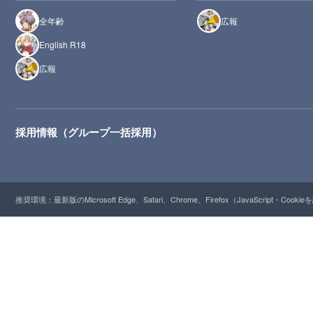
全年齢
広報
English R18
広報
採用情報（グループ一括採用）
推奨環境：最新版のMicrosoft Edge、Safari、Chrome、Firefox（JavaScript・Cooki