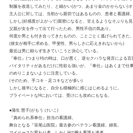
制服を改造してみたり、と細かい(かつ、あまり金のかからない)
主人公に対しては、当初から親切ではあるものの、患者と看護婦
しかし(好感度が上がって)親密になると、甘えるようなそぶりも
父親が女を作って出て行ったため、男性不信の気あり。
何度か男とも付き合ってきたものの、ことごとく逃げられてきた
(彼女が相手に求める、甲斐性、男らしさに応えきれないから)
最近は男に頼らず生きていこうと決心している。
『奉仕』(つまりH)の時は、口が悪く、逆セクハラな発言による言
バイタリティがあるだけに性欲も強いが、『奉仕』はあくまで仕
のめりこまないように注意している。
(そのため、手コキ・足コキなどが多い)
しかし後半になると、自分も積極的に感じはじめるように。
プライベートなHにおいては、受けにも攻めにもなる。
●蒲生 慧子(がもう けいこ)
『責められ系奉仕』担当の看護婦。
舞台となる『笹尾山医院』最古参のベテラン看護婦。婦長。
マイペースな変わり者、しかしHの腕も看護も達者。