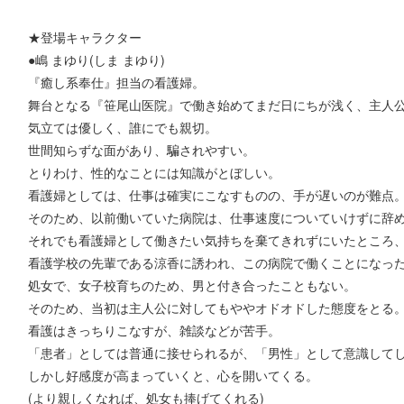
★登場キャラクター
●嶋 まゆり(しま まゆり)
『癒し系奉仕』担当の看護婦。
舞台となる『笹尾山医院』で働き始めてまだ日にちが浅く、主人
気立ては優しく、誰にでも親切。
世間知らずな面があり、騙されやすい。
とりわけ、性的なことには知識がとぼしい。
看護婦としては、仕事は確実にこなすものの、手が遅いのが難点
そのため、以前働いていた病院は、仕事速度についていけずに辞
それでも看護婦として働きたい気持ちを棄てきれずにいたところ
看護学校の先輩である涼香に誘われ、この病院で働くことになっ
処女で、女子校育ちのため、男と付き合ったこともない。
そのため、当初は主人公に対してもややオドオドした態度をとる
看護はきっちりこなすが、雑談などが苦手。
「患者」としては普通に接せられるが、「男性」として意識して
しかし好感度が高まっていくと、心を開いてくる。
(より親しくなれば、処女も捧げてくれる)