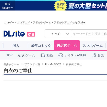
8/17
13:59
まで
エロゲー・エロアニメ・アダルトゲーム・アダルトアニメならDLsite
すべて
美少女ゲーム
同人
成年コミック
スマホゲーム
ゲーム
動画
ボイス・ASMR
音楽
TOP
美少女ゲーム
ブランド一覧
U・Me SOFT
白衣のご奉仕
白衣のご奉仕