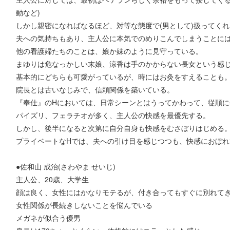
動など)
しかし親密になればなるほど、対等な態度で(男として)扱ってく
夫への気持ちもあり、主人公に本気でのめりこんでしまうことに
他の看護婦たちのことは、娘か妹のように見守っている。
まゆりは危なっかしい末娘、涼香は手のかからない長女という感
基本的にどちらも可愛がっているが、時にはお灸をすえることも
院長とは古いなじみで、信頼関係を築いている。
『奉仕』のHにおいては、日常シーンとはうってかわって、従順に
パイズリ、フェラチオが多く、主人公の快感を最優先する。
しかし、後半になると次第に自分自身も快感をむさぼりはじめる
プライベートなHでは、夫への引け目を感じつつも、快感におぼれ
●佐和山 成治(さわやま せいじ)
主人公、20歳、大学生
顔は良く、女性にはかなりモテるが、付き合ってもすぐに別れて
女性関係が長続きしないことを悩んでいる
メガネが似合う優男