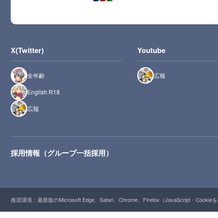
X(Twitter)
Youtube
全年齢
広報
English R18
広報
採用情報（グループ一括採用）
推奨環境：最新版のMicrosoft Edge、Safari、Chrome、Firefox（JavaScript・Cooki