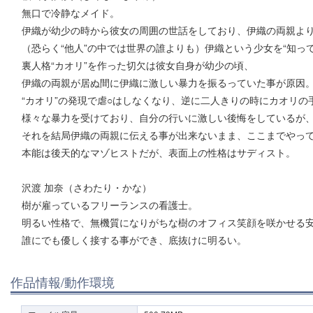
無口で冷静なメイド。
伊織が幼少の時から彼女の周囲の世話をしており、伊織の両親よ
（恐らく“他人”の中では世界の誰よりも）伊織という少女を“知って
裏人格“カオリ”を作った切欠は彼女自身が幼少の頃、
伊織の両親が居ぬ間に伊織に激しい暴力を振るっていた事が原因
“カオリ”の発現で虐○はしなくなり、逆に二人きりの時にカオリの
様々な暴力を受けており、自分の行いに激しい後悔をしているが
それを結局伊織の両親に伝える事が出来ないまま、ここまでやっ
本能は後天的なマゾヒストだが、表面上の性格はサディスト。
沢渡 加奈（さわたり・かな）
樹が雇っているフリーランスの看護士。
明るい性格で、無機質になりがちな樹のオフィス笑顔を咲かせる
誰にでも優しく接する事ができ、底抜けに明るい。
作品情報/動作環境