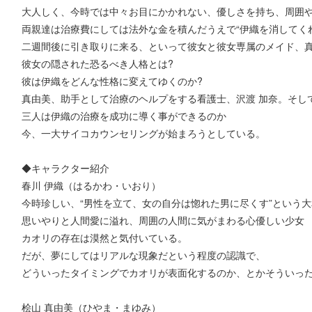
大人しく、今時では中々お目にかかれない、優しさを持ち、周囲
両親達は治療費にしては法外な金を積んだうえで“伊織を消してく
二週間後に引き取りに来る、といって彼女と彼女専属のメイド、
彼女の隠された恐るべき人格とは?
彼は伊織をどんな性格に変えてゆくのか?
真由美、助手として治療のヘルプをする看護士、沢渡 加奈。そし
三人は伊織の治療を成功に導く事ができるのか
今、一大サイコカウンセリングが始まろうとしている。
◆キャラクター紹介
春川 伊織（はるかわ・いおり）
今時珍しい、“男性を立て、女の自分は惚れた男に尽くす”という
思いやりと人間愛に溢れ、周囲の人間に気がまわる心優しい少女
カオリの存在は漠然と気付いている。
だが、夢にしてはリアルな現象だという程度の認識で、
どういったタイミングでカオリが表面化するのか、とかそういっ
桧山 真由美（ひやま・まゆみ）