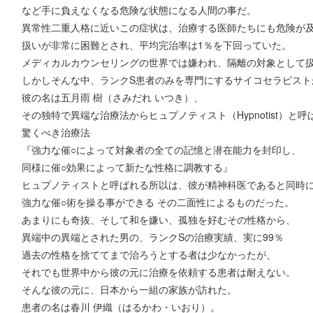
など手に負えなくなる危険な状態になる人間の事だ。
異常性二重人格に近いこの症状は、治療する医師たちにも危険が
扱いが非常に困難とされ、平均完治率は1％を下回っていた。
メディカルカウンセリングの世界では嫌われ、隔離の対象として
しかしそんな中、ランクS患者のみを専門にするサイコセラピスト
彼の名は五月雨 樹（さみだれ いつき）、
その独特で異端な治療法からヒュプノティスト（Hypnotist）と
驚くべき治療法
『強力な催○によって対象者の全ての記憶と潜在能力を封印し、
同様に催○効果によって新たな性格に調教する』
ヒュプノティストと呼ばれる所以は、彼が精神科医であると同時
強力な催○術を操る事ができる その二面性によるものだった。
あまりにも奇抜、そして和を嫌い、孤独を好むその性格から、
異端中の異端とされた男の、ランクSの治療実績、実に99％
過去の性格を捨ててまで治ろうとする者は少なかったが、
それでも世界中から彼の元に治療を依頼する患者は耐えない。
そんな彼の元に、日本から一組の家族が訪れた。
患者の名は春川 伊織（はるかわ・いおり）。