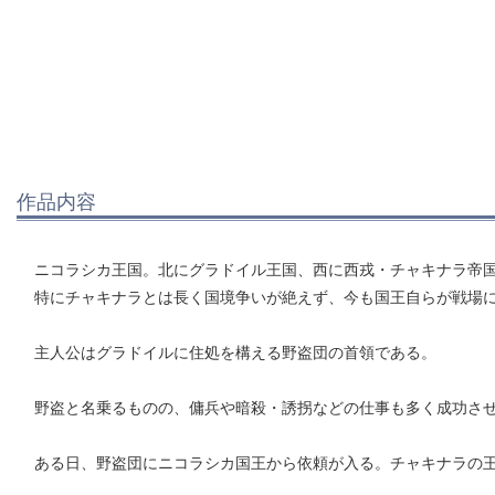
作品内容
ニコラシカ王国。北にグラドイル王国、西に西戎・チャキナラ帝
特にチャキナラとは長く国境争いが絶えず、今も国王自らが戦場
主人公はグラドイルに住処を構える野盗団の首領である。
野盗と名乗るものの、傭兵や暗殺・誘拐などの仕事も多く成功さ
ある日、野盗団にニコラシカ国王から依頼が入る。チャキナラの