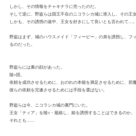
しかし、その情報をチャキナラに売ったのだ。
そして逆に、野盗らは国王不在のニコラシカ城に潜入し、その王
しかも、その誘拐の途中、王女を好きにして良いとも言われて…
野盗はまず、城のハウスメイド「フィービー」の弟を誘拐し、フ
るのだった。
野盗らには裏の顔があった。
陵○団。
依頼を成功させるために、おのれの本能を満足させるために、邪魔
彼らの依頼を完遂させるためには手段を選ばない。
野盗らは今、ニコラシカ城の裏門にいた。
王女「ティア」を陵○・籠絡し、姫を誘拐することはできるのか。
それとも……