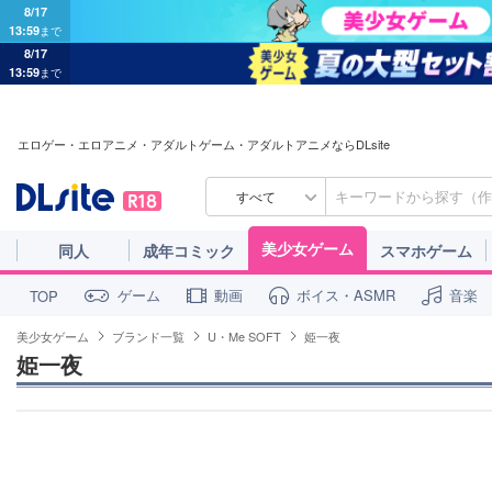
8/17
13:59
まで
8/17
13:59
まで
エロゲー・エロアニメ・アダルトゲーム・アダルトアニメならDLsite
すべて
美少女ゲーム
同人
成年コミック
スマホゲーム
ゲーム
動画
ボイス・ASMR
音楽
TOP
美少女ゲーム
ブランド一覧
U・Me SOFT
姫一夜
姫一夜