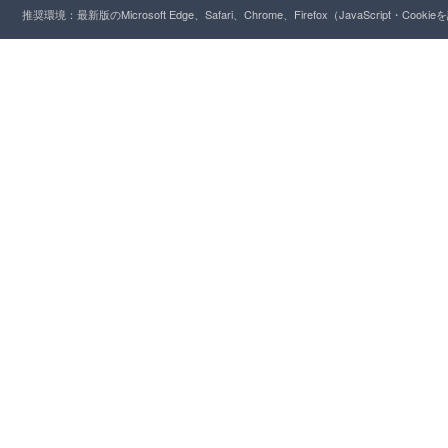
推奨環境：最新版のMicrosoft Edge、Safari、Chrome、Firefox（JavaScript・Cooki