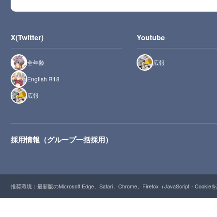
X(Twitter)
Youtube
全年齢
広報
English R18
広報
採用情報（グループ一括採用）
推奨環境：最新版のMicrosoft Edge、Safari、Chrome、Firefox（JavaScript・Cooki