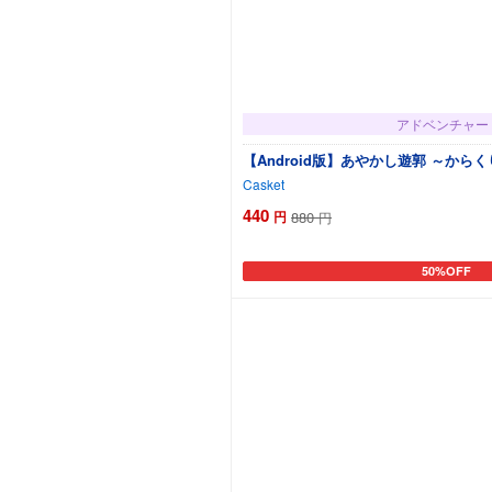
アドベンチャー
【Android版】あやかし遊郭 ～から
Casket
440
円
880
円
50%OFF
カートに追加