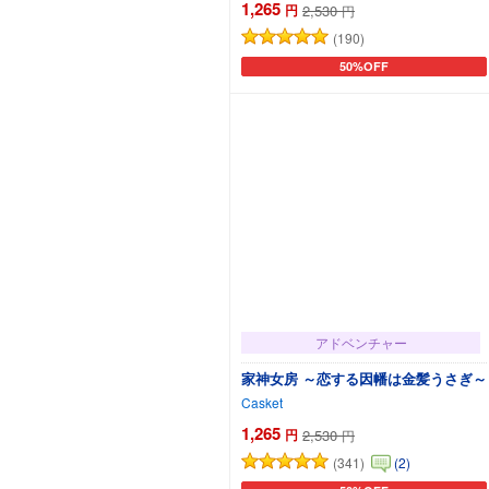
1,265
円
2,530
円
(190)
50%OFF
カートに追加
アドベンチャー
家神女房 ～恋する因幡は金髪うさぎ～
Casket
1,265
円
2,530
円
(341)
(2)