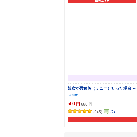
50%OFF
カートに追加
彼女が異種族（ミュー）だった場合 ～
Casket
500
円
880
円
(245)
(2)