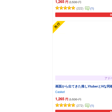
1,265
円
2,530
円
(222)
(1)
5
カ
アド
画面から出てきた推しVtuberとHな
Casket
1,265
円
2,530
円
(272)
(1)
5