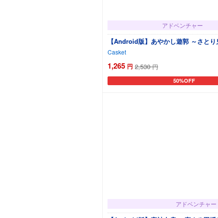
アドベンチャー
【Android版】あやかし遊郭 ～さと
Casket
1,265
円
2,530
円
50%OFF
カートに追加
アドベンチャー