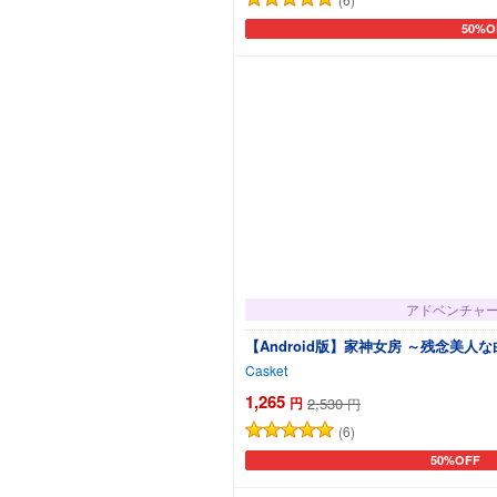
50%O
カート
アドベンチャ
【Android版】家神女房 ～残念美
Casket
1,265
円
2,530
円
(6)
50%OFF
カートに追