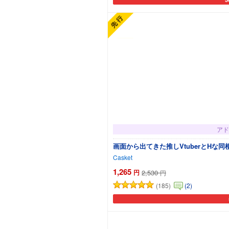
カ
アド
画面から出てきた推しVtuberとHな
Casket
1,265
円
2,530
円
(185)
(2)