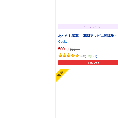
アドベンチャー
あやかし遊郭 ～花魁アマビエ民譚集～
Casket
500
円
880
円
(53)
(1)
43%OFF
カートに追加