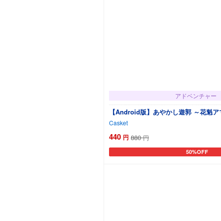
アドベンチャー
【Android版】あやかし遊郭 ～花魁
Casket
440
円
880
円
50%OFF
カートに追加