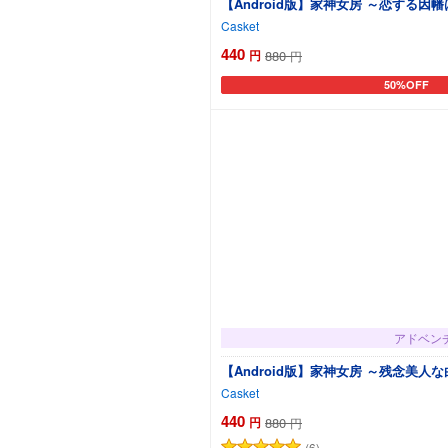
【Android版】家神女房 ～恋する因
Casket
440
円
880
円
50%OFF
カートに追加
アドベン
【Android版】家神女房 ～残念美
Casket
440
円
880
円
(6)