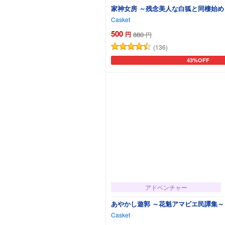
家神女房 ～残念美人な白狐と同棲始め
Casket
500
円
880
円
(136)
43%OFF
カートに追加
アドベンチャー
あやかし遊郭 ～花魁アマビエ民譚集～
Casket