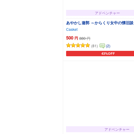
アドベンチャー
あやかし遊郭 ～からくり女中の懐旧談
Casket
500
円
880
円
(81)
(2)
43%OFF
カートに追加
アドベンチャー