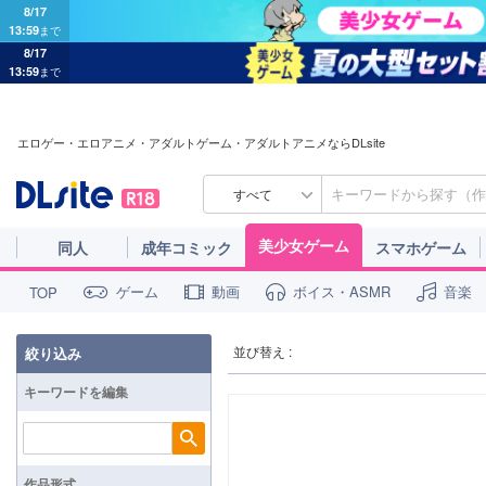
8/17
13:59
まで
8/17
13:59
まで
エロゲー・エロアニメ・アダルトゲーム・アダルトアニメならDLsite
すべて
美少女ゲーム
同人
成年コミック
スマホゲーム
ゲーム
動画
ボイス・ASMR
音楽
TOP
並び替え :
絞り込み
キーワードを編集
検索
作品形式