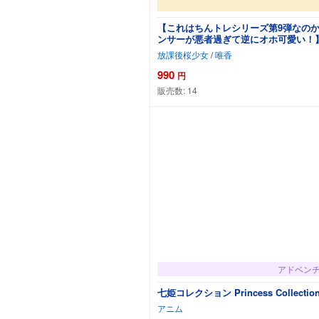
【これはちんトレシリーズ第9弾なの
ンサーが悪者過ぎて逆にオホ可愛い！
放課後桜少女
/
唯香
990
円
販売数:
14
アドベン
七姫コレクション Princess Colle
アニム