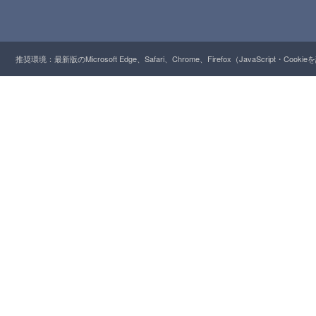
推奨環境：最新版のMicrosoft Edge、Safari、Chrome、Firefox（JavaScript・Cooki