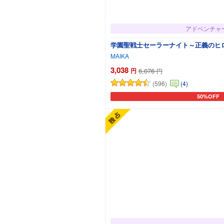
アドベンチャ
学園聖戦士セーラーナイト～正義のヒ
MAIKA
3,038
円
6,076
円
(596)
(4)
50%OFF
カートに追