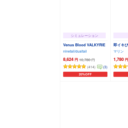
シミュレーション
Venus Blood VALKYRIE
即イキび
ninetail/dualtail
マリン
8,624
1,780
円
10,780
円
(414)
(3)
20%OFF
カートに追加