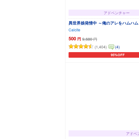
アドベンチャー
異世界娘発情中 ～俺のアレをハムハ
Calcite
500
円
9,680
円
(1,404)
(4)
95%OFF
カートに追加
アドベ