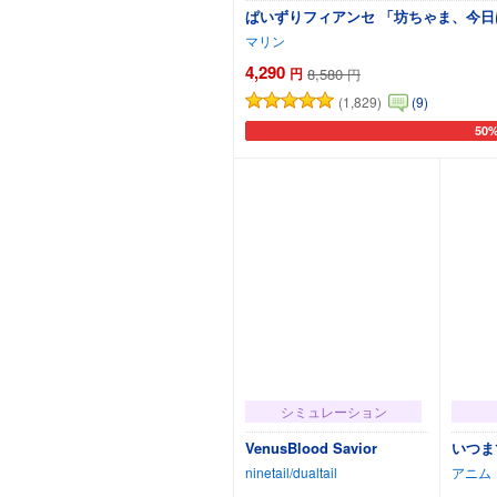
ぱいずりフィアンセ 「坊ちゃま、今
マリン
4,290
円
8,580
円
(1,829)
(9)
50
カー
シミュレーション
VenusBlood Savior
いつま
ninetail/dualtail
アニム