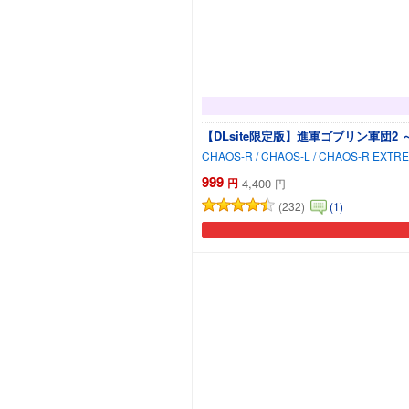
【DLsite限定版】進軍ゴブリン軍団2 ～
999
円
4,400
円
(232)
(1)