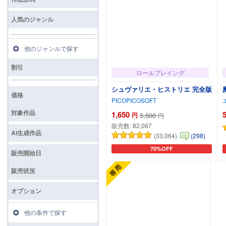
人気のジャンル
他のジャンルで探す
割引
ロールプレイング
シュヴァリエ・ヒストリエ 完全版
価格
PICOPICOSOFT
対象作品
1,650
円
5,500
円
販売数:
82,067
AI生成作品
(33,064)
(298)
70%OFF
カートに追加
販売開始日
販売状況
オプション
他の条件で探す