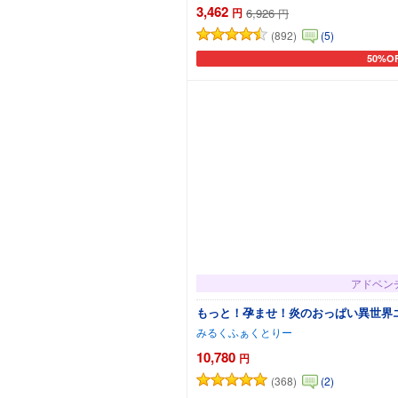
3,462
円
6,926
円
(892)
(5)
50%O
カート
アドベン
もっと！孕ませ！炎のおっぱい異世界エ
みるくふぁくとりー
10,780
円
(368)
(2)