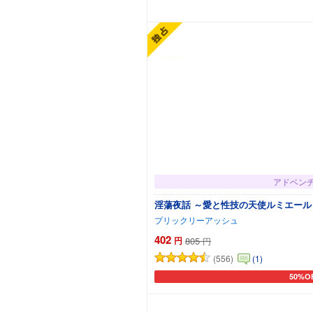
カート
アドベン
淫蕩夜話 ～愛と性技の天使ルミエール～
プリックリーアッシュ
402
円
805
円
(556)
(1)
50%O
カート