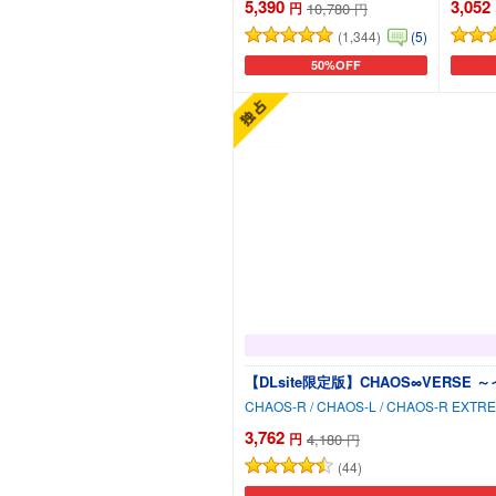
5,390
3,052
円
10,780
円
(1,344)
(5)
50%OFF
カートに追加
【DLsite限定版】CHAOS∞VERS
3,762
円
4,180
円
(44)