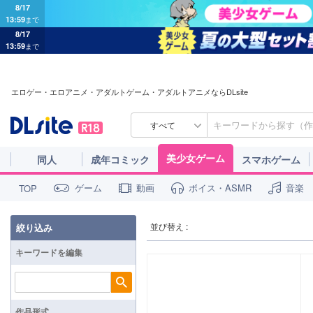
8/17
13:59
まで
8/17
13:59
まで
エロゲー・エロアニメ・アダルトゲーム・アダルトアニメならDLsite
すべて
美少女ゲーム
同人
成年コミック
スマホゲーム
ゲーム
動画
ボイス・ASMR
音楽
TOP
並び替え :
絞り込み
キーワードを編集
検索
作品形式