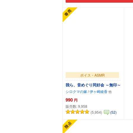
ボイス・ASMR
我ら、音めぐり同好会 ～無印～
シロクマの嫁
/
伊ヶ崎綾香
990
円
販売数:
9,958
(5,954)
(52)
カートに追加