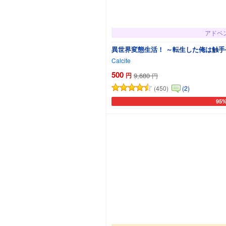
アドベ
異世界変態生活！ ～転生した俺は触
Calcite
500
円
9,680
円
(450)
(2)
95
カー