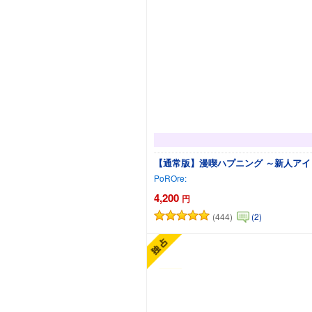
【通常版】漫喫ハプニング ～新人ア
PoROre:
4,200
円
(444)
(2)