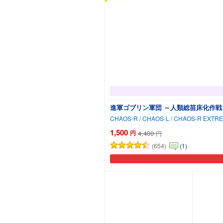
進軍ゴブリン軍団 ～人類総苗床化作戦
1,500
円
4,400
円
(654)
(1)