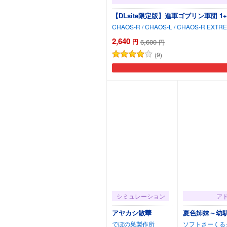
【DLsite限定版】進軍ゴブリン軍団 1
2,640
円
6,600
円
(9)
シミュレーション
ア
アヤカシ散華
夏色姉妹～幼
でぼの巣製作所
ソフトさーくる