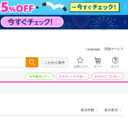
関連サービス
Language
こだわり条件
検索
お気に入り
カート
ガイド
全年齢向けへ
女性向け 全年齢へ
女性向け TL/BLへ
表示件数 ：
表示形式 ：