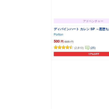
アドベンチャー
ディバインハート カレン SP ～悪堕
Portion
500
円
605
円
(2,810)
(25)
17%OFF
カートに追加