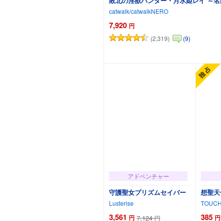
敗北の淫獣ハンター・月氷姫レイ ～
catwalk/catwalkNERO
7,920
円
(2,319)
(9)
アドベンチャー
守護聖女プリズムセイバー
想聖天
Lusterise
TOUC
3,561
385
円
7,124
円
円