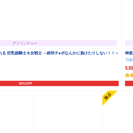
アドベンチャー
る 巨乳姫騎士＆女戦士 ～絶対チ●ポなんかに負けたりしない！！～
神楽
でぼ
3,5
83%OFF
カートに追加