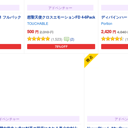
アドベンチャー
1 フルパック
想聖天使クロスエモーションFD 4-6Pack
ディバインハート
TOUCHABLE
Portion
500
2,420
円
2,310
円
4,840
円
(1,523)
(
(2)
78%OFF
カートに追加
ドベンチャー
アドベ