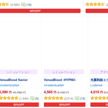
(4,565)
(
(16)
50%OFF
カートに追加
シミュレーション
シミュレーション
アド
VenusBlood Savior
VenusBlood -HYPNO-
光翼戦姫エ
ninetail/dualtail
ninetail/dualtail
Lusterise
5,390
4,565
4,015
円
10,780
円
9,130
円
8,
円
円
(1,344)
(2,014)
(5)
(15)
50%OFF
50%OFF
5
カートに追加
カートに追加
カ