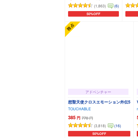
(1,863)
(6)
50%OFF
カートに追加
アドベンチャー
想聖天使クロスエモーション外伝5
TOUCHABLE
385
円
770
円
(3,818)
(16)
50%OFF
カートに追加