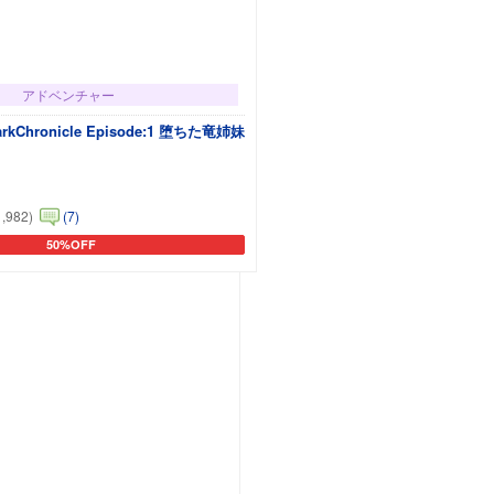
アドベンチャー
arkChronicle Episode:1 堕ちた竜姉妹
1,982)
(7)
50%OFF
カートに追加