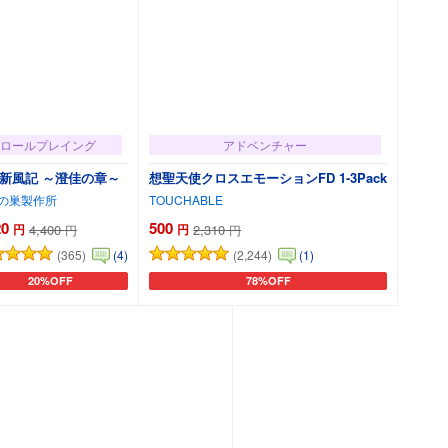
ロールプレイング
アドベンチャー
新風記 ～澄佳の章～
想聖天使クロスエモーションFD 1-3Pack
の巣製作所
TOUCHABLE
20
500
円
4,400
円
2,310
円
円
(365)
(2,244)
(4)
(1)
20%OFF
78%OFF
カートに追加
カートに追加