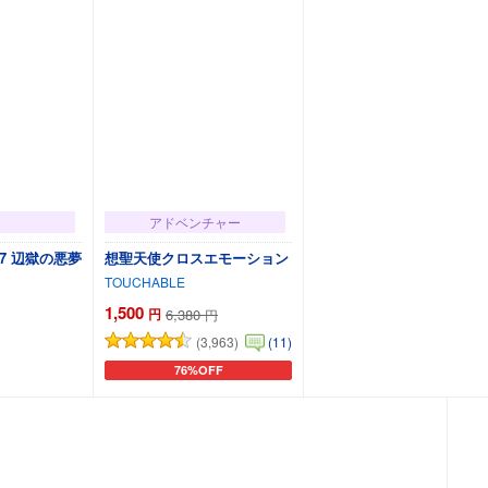
アドベンチャー
de:7 辺獄の悪夢
想聖天使クロスエモーション
TOUCHABLE
1,500
円
6,380
円
(3,963)
(11)
76%OFF
カートに追加