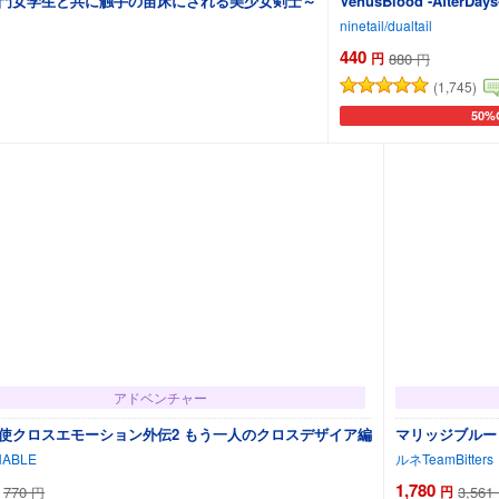
名門女学生と共に触手の苗床にされる美少女剣士～
VenusBlood -AfterDa
ninetail/dualtail
440
円
880
円
(1,745)
50%
カートに追加
カー
アドベンチャー
使クロスエモーション外伝2 もう一人のクロスデザイア編
マリッジブルー
HABLE
ルネTeamBitters
1,780
770
円
3,561
円