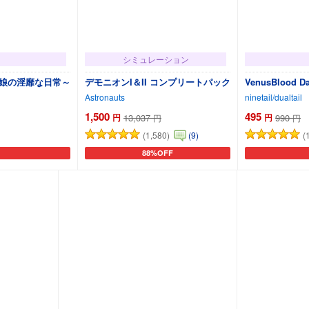
シミュレーション
ち娘の淫靡な日常～
デモニオンI＆II コンプリートパック
VenusBlood D
Astronauts
ninetail/dualtail
1,500
495
円
13,037
円
990
円
円
(1,580)
(
(9)
88%OFF
カートに追加