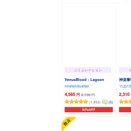
シミュレーション
VenusBlood：Lagoon
神楽黎
ninetail/dualtail
でぼの
4,565
2,310
円
9,130
円
(1,453)
(5)
50%OFF
カートに追加