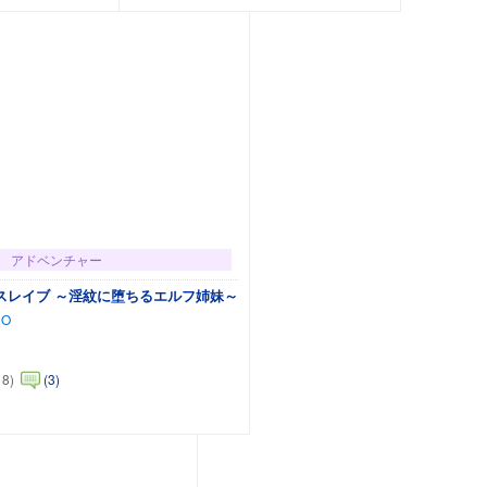
アドベンチャー
スレイブ ～淫紋に堕ちるエルフ姉妹～
RO
18)
(3)
カートに追加