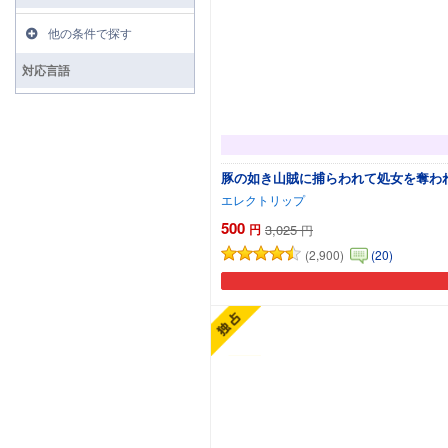
他の条件で探す
対応言語
豚の如き山賊に捕らわれて処女を奪われ
エレクトリップ
500
円
3,025
円
(2,900)
(20)