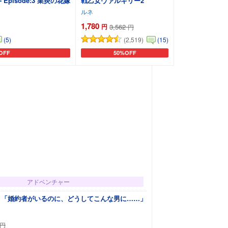
ys- Episode:3 業炎の花嫁
戦乙女ヴァルキリー2
ルネ
1,780
円
3,562
円
(2,519)
(5)
(15)
OFF
50%OFF
トに追加
カートに追加
アドベンチャー
 「婚約者がいるのに、どうしてこんな男に……」
円