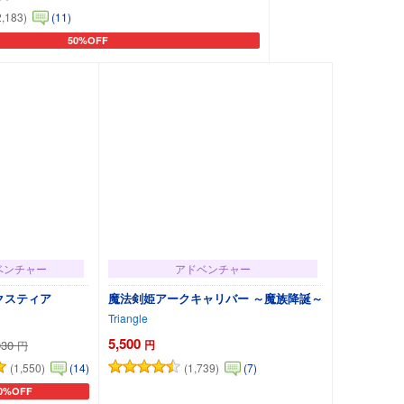
2,183)
(11)
50%OFF
カートに追加
ベンチャー
アドベンチャー
クスティア
魔法剣姫アークキャリバー ～魔族降誕～
Triangle
5,500
030
円
円
(1,550)
(1,739)
(14)
(7)
0%OFF
ートに追加
カートに追加