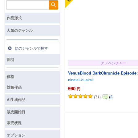
検索
作品形式
人気のジャンル
他のジャンルで探す
割引
アドベンチャー
VenusBlood DarkChronicle Episo
価格
ninetail/dualtail
対象作品
990
円
(71)
(2)
AI生成作品
カートに追加
販売開始日
販売状況
オプション