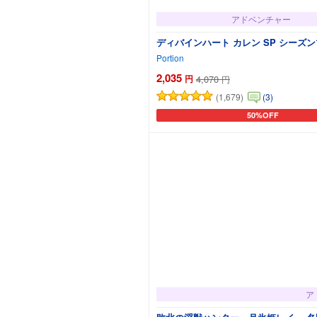
アドベンチャー
ディバインハート カレン SP シーズン
Portion
2,035
円
4,070
円
(1,679)
(3)
50%OFF
カートに追加
ア