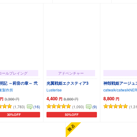
ロールプレイング
アドベンチャー
明記 ～莉音の章～ 弐
光翼戦姫エクスティア3
神殻戦姫アージュ
巣製作所
Lusterise
catwalk/catwalkNE
4,400
8,800
円
3,300
円
8,800
円
円
円
(1,783)
(1,093)
(1,3
(16)
(9)
30%OFF
50%OFF
カートに追加
カートに追加