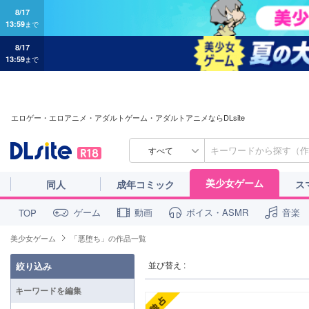
8/17
13:59
まで
8/17
13:59
まで
エロゲー・エロアニメ・アダルトゲーム・アダルトアニメならDLsite
すべて
美少女ゲーム
同人
成年コミック
ス
ゲーム
動画
ボイス・ASMR
音楽
TOP
美少女ゲーム
「悪堕ち」の作品一覧
並び替え :
絞り込み
キーワードを編集