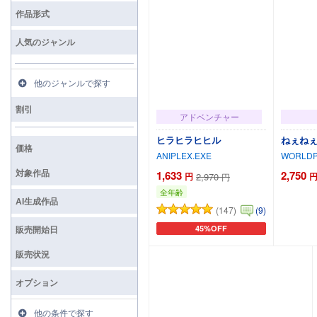
検索
作品形式
人気のジャンル
他のジャンルで探す
割引
アドベンチャー
ヒラヒラヒヒル
ねぇねぇ姉
価格
ANIPLEX.EXE
WORLDP
対象作品
1,633
2,750
円
2,970
円
全年齢
AI生成作品
(147)
(9)
販売開始日
45%OFF
カートに追加
販売状況
オプション
他の条件で探す