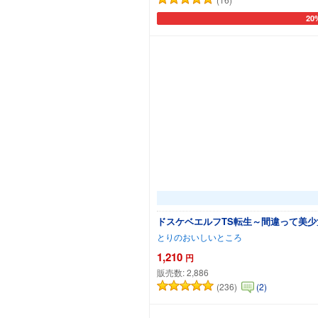
20
カー
ドスケベエルフTS転生～間違って美
とりのおいしいところ
1,210
円
販売数:
2,886
(236)
(2)