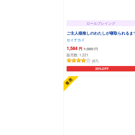
ロールプレイング
ご主人様推しのわたしが寝取られるま
セイナカイ
1,584
円
1,980
円
販売数:
1,221
(67)
20%OFF
カートに追加