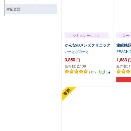
対応言語
シミュレーション
ロー
かんなのメンズクリニック
連続絶頂 S
いーとざみーと
PEACH 
3,850
1,683
円
販売数:
2,138
販売数:
1
(132)
(5)
カートに追加