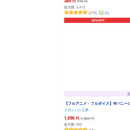
385
円
770
円
販売数:
3,410
(279)
(1)
50%OFF
カートに追加
【フルアニメ・フルボイス】Wバニーに
メロンパン工房
1,056
円
1,320
円
販売数:
602
(16)