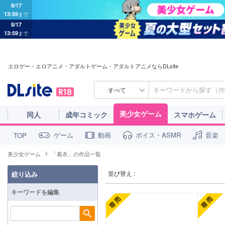
8/17
13:59
まで
8/17
13:59
まで
エロゲー・エロアニメ・アダルトゲーム・アダルトアニメならDLsite
すべて
美少女ゲーム
同人
成年コミック
スマホゲーム
ゲーム
動画
ボイス・ASMR
音楽
TOP
美少女ゲーム
「着衣」の作品一覧
並び替え :
絞り込み
キーワードを編集