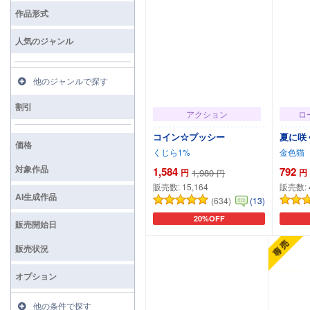
検索
作品形式
人気のジャンル
他のジャンルで探す
割引
アクション
ロ
コイン☆プッシー
夏に咲
価格
くじら1%
金色猫
対象作品
1,584
792
円
1,980
円
円
販売数:
15,164
販売数:
AI生成作品
(634)
(13)
20%OFF
カートに追加
販売開始日
販売状況
オプション
他の条件で探す