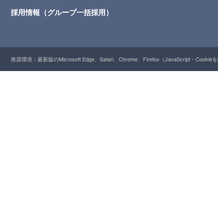
採用情報（グループ一括採用）
推奨環境：最新版のMicrosoft Edge、Safari、Chrome、Firefox（JavaScript・Cooki