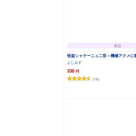
単話
怪盗シャテーニュ二世～機械アクメに
よしみず
330
円
(16)
カートに追加