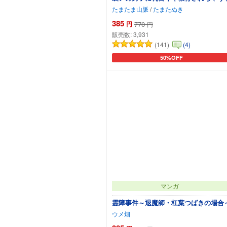
たまたま山脈
/
たまたぬき
385
円
770
円
販売数:
3,931
(141)
(4)
50%OFF
カートに追加
マンガ
霊障事件～退魔師・杠葉つばきの場合
ウメ畑