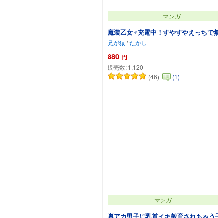
マンガ
魔装乙女♂充電中！すやすやえっちで
兄が猿
/
たかし
880
円
販売数:
1,120
(46)
(1)
カートに追加
マンガ
裏アカ男子に乳首イキ教育されちゃう