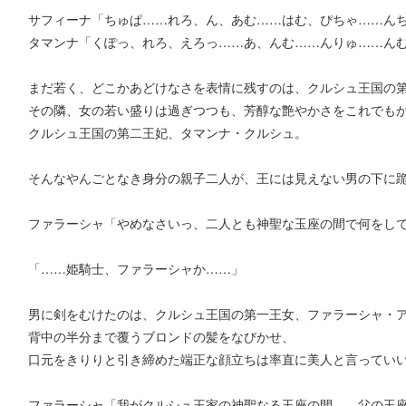
サフィーナ「ちゅぱ……れろ、ん、あむ……はむ、ぴちゃ……ん
タマンナ「くぽっ、れろ、えろっ……あ、んむ……んりゅ……ん
まだ若く、どこかあどけなさを表情に残すのは、クルシュ王国の
その隣、女の若い盛りは過ぎつつも、芳醇な艶やかさをこれでも
クルシュ王国の第二王妃、タマンナ・クルシュ。
そんなやんごとなき身分の親子二人が、王には見えない男の下に
ファラーシャ「やめなさいっ、二人とも神聖な玉座の間で何をし
「……姫騎士、ファラーシャか……」
男に剣をむけたのは、クルシュ王国の第一王女、ファラーシャ・
背中の半分まで覆うブロンドの髪をなびかせ、
口元をきりりと引き締めた端正な顔立ちは率直に美人と言ってい
ファラーシャ「我がクルシュ王家の神聖なる玉座の間……父の玉