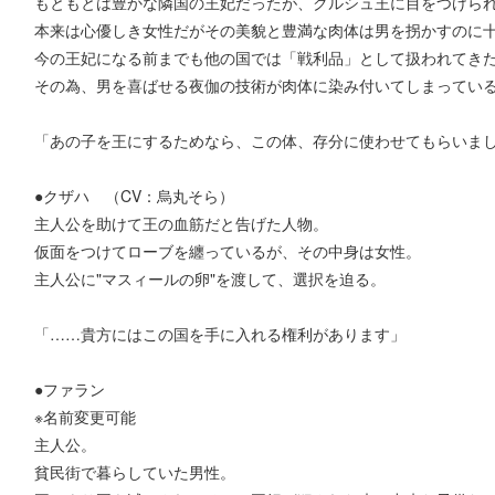
もともとは豊かな隣国の王妃だったが、クルシュ王に目をつけら
本来は心優しき女性だがその美貌と豊満な肉体は男を拐かすのに
今の王妃になる前までも他の国では「戦利品」として扱われてき
その為、男を喜ばせる夜伽の技術が肉体に染み付いてしまってい
「あの子を王にするためなら、この体、存分に使わせてもらいま
●クザハ （CV：烏丸そら）
主人公を助けて王の血筋だと告げた人物。
仮面をつけてローブを纏っているが、その中身は女性。
主人公に"マスィールの卵"を渡して、選択を迫る。
「……貴方にはこの国を手に入れる権利があります」
●ファラン
※名前変更可能
主人公。
貧民街で暮らしていた男性。