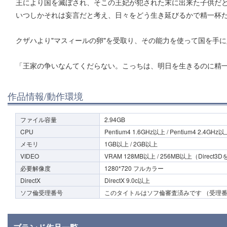
王により国を滅ぼされ、そこの王妃が犯された末に出来た子供だ
いつしかそれは妄言だと考え、日々をどう生き延びるかで精一杯
クザハより"マスィールの卵"を受取り、その能力を使って国を手
「王家の争いなんてくだらない。こっちは、明日を生きるのに精
作品情報/動作環境
ファイル容量
2.94GB
CPU
Pentium4 1.6GHz以上 / Pentium4 2.4GHz
メモリ
1GB以上 / 2GB以上
VIDEO
VRAM 128MB以上 / 256MB以上（Dir
必要解像度
1280*720 フルカラー
DirectX
DirectX 9.0c以上
ソフ倫受理番号
このタイトルはソフ倫審査済みです （受理番号1