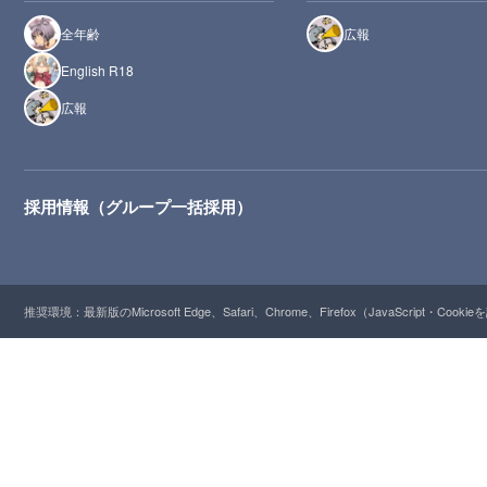
全年齢
広報
English R18
広報
採用情報（グループ一括採用）
推奨環境：最新版のMicrosoft Edge、Safari、Chrome、Firefox（JavaScript・Cooki