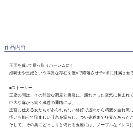
作品内容
王国を催○で乗っ取りハーレムに！
姫騎士や王妃という高貴な存在を催○で陥落させチ○ポに隷属させ
■ストーリー
玉座の間は、その静謐な調度と裏腹に、爛れきった空気に包まれ
巨大な扉から続く絨毯の通路には、
王宮に仕える女たちがあられもない格好で股間から精液を垂れ流
揃いも揃って悩ましい吐息を漏らし、つい先程まで狂宴があった
そして、その奥にどっしりと備わる玉座には、ノーブルなドレス