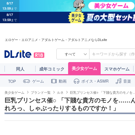
8/17
13:59
まで
8/17
13:59
まで
エロゲー・エロアニメ・アダルトゲーム・アダルトアニメならDLsite
すべて
美少女ゲーム
同人
成年コミック
スマホゲーム
ゲーム
動画
ボイス・ASMR
音楽
TOP
美少女ゲーム
ブランド一覧
ルネ
巨乳プリンセス催○ 「下賤な貴方のモノを
巨乳プリンセス催○ 「下賤な貴方のモノを……
れろっ、しゃぶったりするものですか！」