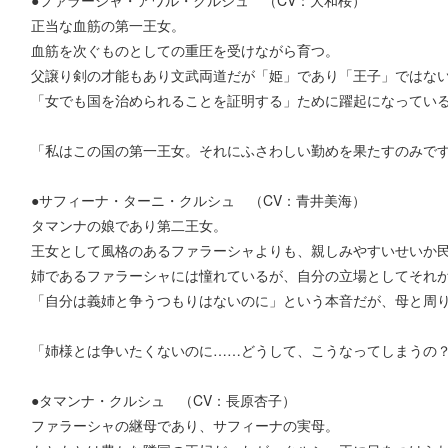
●ファラーシャ・アワル・クルシュ （CV：大和桜）
正当な血筋の第一王女。
血筋を次ぐものとしての重圧を受けながら育つ。
父譲り剣の才能もあり文武両道だが「姫」であり「王子」ではな
「女でも国を治められることを証明する」ために躍起になってい
「私はこの国の第一王女。それにふさわしい勤めを果たすのみで
●サフィーナ・ターニ・クルシュ （CV：青井美海）
タマンナの娘であり第二王女。
王女として風格のあるファラーシャよりも、親しみやすいせいか
姉であるファラーシャには憧れているが、自分の立場としてそれ
「自分は義姉と争うつもりはないのに」という本音だが、母と周
「姉様とは争いたくないのに……どうして、こうなってしまうの
●タマンナ・クルシュ （CV：長原杏子）
ファラーシャの継母であり、サフィーナの実母。