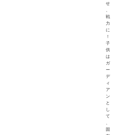
せ
、
戦
力
に
！
子
供
は
ガ
ー
デ
ィ
ア
ン
と
し
て
、
固