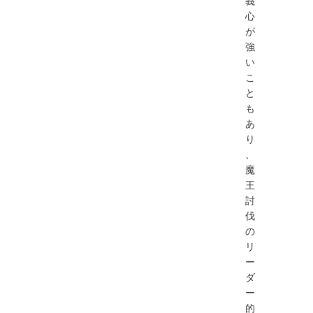
義
心
が
強
い
こ
と
も
あ
り
、
魔
王
討
伐
の
リ
ー
ダ
ー
的