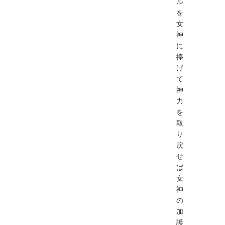
ル
を
女
神
に
捧
げ
て
神
力
を
取
り
戻
せ
ば
女
神
の
加
護