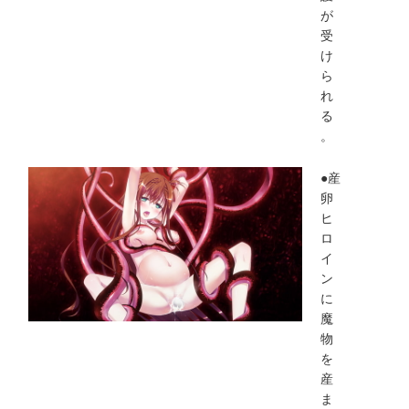
が
受
け
ら
れ
る
。
●産
卵
ヒ
ロ
イ
ン
に
魔
物
を
産
ま