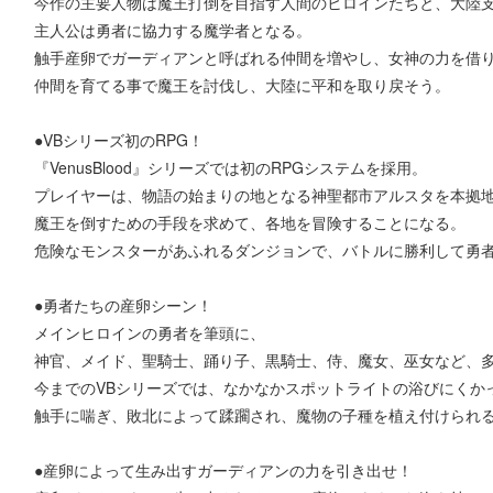
今作の主要人物は魔王打倒を目指す人間のヒロインたちと、大陸
主人公は勇者に協力する魔学者となる。
触手産卵でガーディアンと呼ばれる仲間を増やし、女神の力を借
仲間を育てる事で魔王を討伐し、大陸に平和を取り戻そう。
●VBシリーズ初のRPG！
『VenusBlood』シリーズでは初のRPGシステムを採用。
プレイヤーは、物語の始まりの地となる神聖都市アルスタを本拠
魔王を倒すための手段を求めて、各地を冒険することになる。
危険なモンスターがあふれるダンジョンで、バトルに勝利して勇
●勇者たちの産卵シーン！
メインヒロインの勇者を筆頭に、
神官、メイド、聖騎士、踊り子、黒騎士、侍、魔女、巫女など、
今までのVBシリーズでは、なかなかスポットライトの浴びにくか
触手に喘ぎ、敗北によって蹂躙され、魔物の子種を植え付けられ
●産卵によって生み出すガーディアンの力を引き出せ！