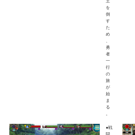
王
を
倒
す
た
め
、
勇
者
一
行
の
旅
が
始
ま
る
。
●戦
闘