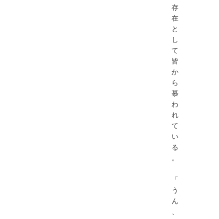
存
在
と
し
て
皆
か
ら
慕
わ
れ
て
い
る
。
「
う
ん
、