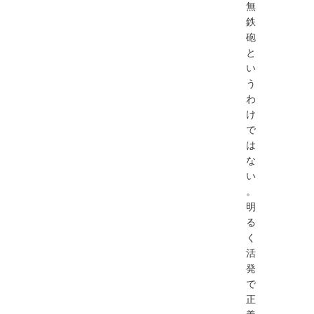
無
鉄
砲
と
い
う
わ
け
で
は
な
い
。
明
る
く
活
発
で
正