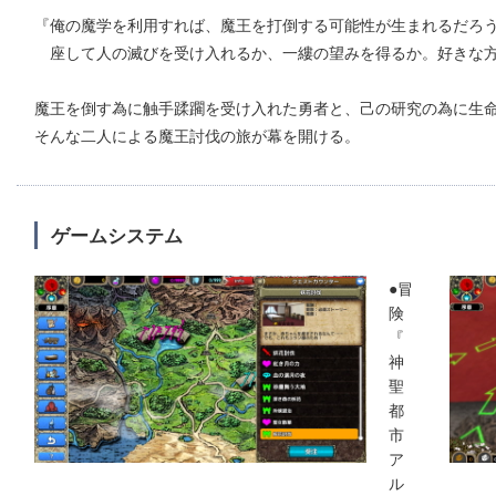
『俺の魔学を利用すれば、魔王を打倒する可能性が生まれるだろ
座して人の滅びを受け入れるか、一縷の望みを得るか。好きな
魔王を倒す為に触手蹂躙を受け入れた勇者と、己の研究の為に生
そんな二人による魔王討伐の旅が幕を開ける。
ゲームシステム
●冒
険
『
神
聖
都
市
ア
ル