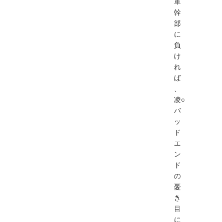
軍
幹
部
に
負
け
れ
ば
、
凌○
バ
ッ
ド
エ
ン
ド
の
憂
き
目
に