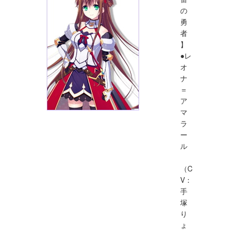
の
勇
者
】
●レ
オ
ナ
＝
ア
マ
ラ
ー
ル
（C
V：
手
塚
り
ょ