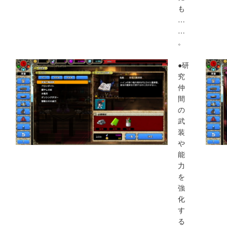
も
…
…
。
●研
究
仲
間
の
武
装
や
能
力
を
強
化
す
る