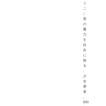
う
こ
）
雷
の
魔
力
を
自
在
に
操
る
、
少
女
勇
者
。
500