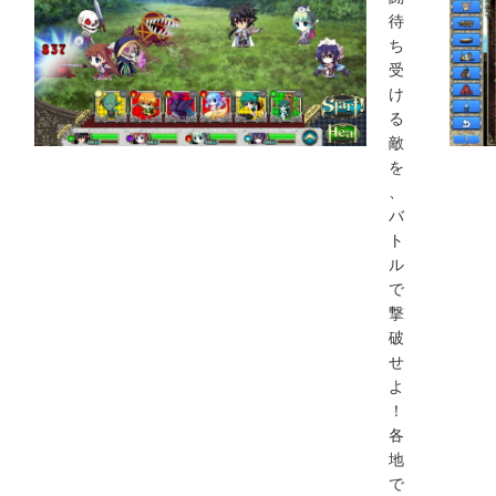
待
ち
受
け
る
敵
を
、
バ
ト
ル
で
撃
破
せ
よ
！
各
地
で