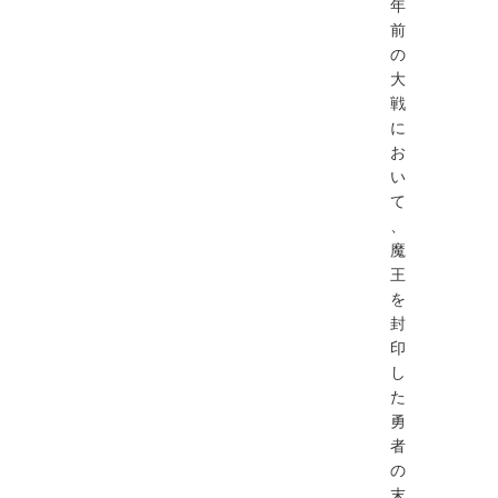
年
前
の
大
戦
に
お
い
て
、
魔
王
を
封
印
し
た
勇
者
の
末