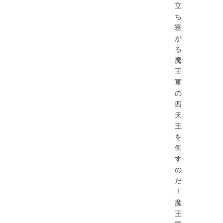
立
ち
塞
が
る
魔
王
軍
の
四
天
王
を
倒
す
の
だ
！
魔
王