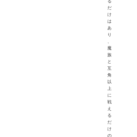
る
だ
け
は
あ
り
、
魔
族
と
互
角
以
上
に
戦
え
る
だ
け
の