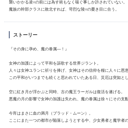
襲いかかる凌○の前には為す術もなく喘ぐ事しか許されていない。
魔族の幹部クラスに敗北すれば、苛烈な陵○の憂き目に合う。
ストーリー
『その身に孕め、魔の眷属―！』
女神の加護によって平和を謳歌する世界ジラント。
人々は女神ユランに祈りを捧げ、女神はその信仰を糧に人々に恩
この平和がいつまでも続くと思われていたある日、災厄は突如と
空に紅き月が浮かぶと同時、古の魔王ラーガルは復活を遂げる。
悪魔の月の影響で女神の加護は失われ、魔の眷属は徐々にその支
今宵はまさに血の満月（ブラッド・ムーン）。
ここにまた一つの都市が陥落しようとする中、少女勇者と魔学者