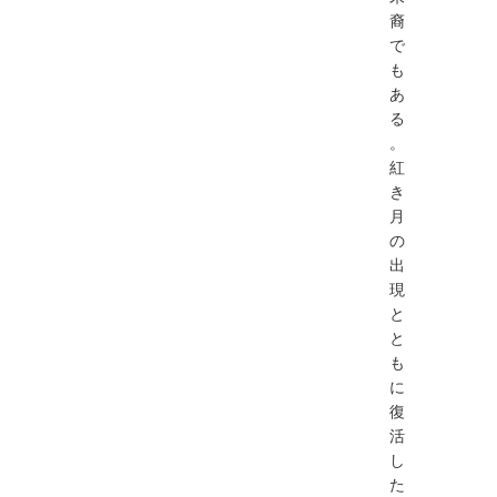
裔
で
も
あ
る
。
紅
き
月
の
出
現
と
と
も
に
復
活
し
た