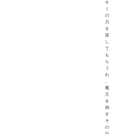
キ
ミ
の
力
を
貸
し
て
も
ら
う
わ
。
魔
王
を
倒
す
そ
の
日