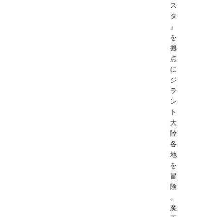
ス
タ
』
を
拠
点
に
ジ
ラ
ン
ト
大
陸
各
地
を
冒
険
。
魔