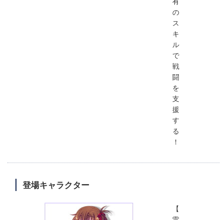
有
の
ス
キ
ル
で
戦
闘
を
支
援
す
る
！
登場キャラクター
【
雷