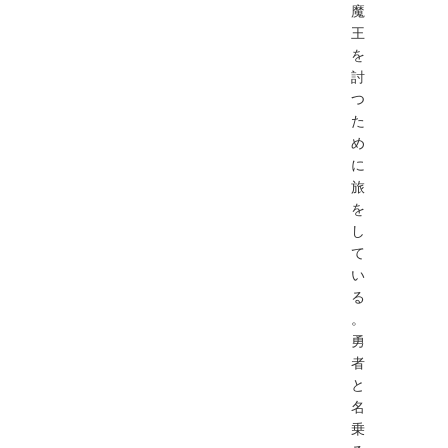
魔
王
を
討
つ
た
め
に
旅
を
し
て
い
る
。
勇
者
と
名
乗