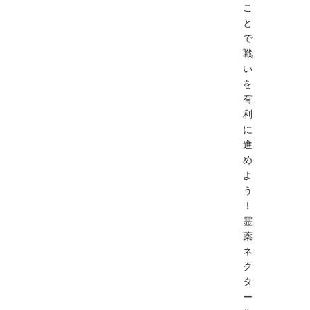
こ
と
で
戦
い
を
有
利
に
進
め
よ
う
！
霊
薬
ネ
ク
タ
ー