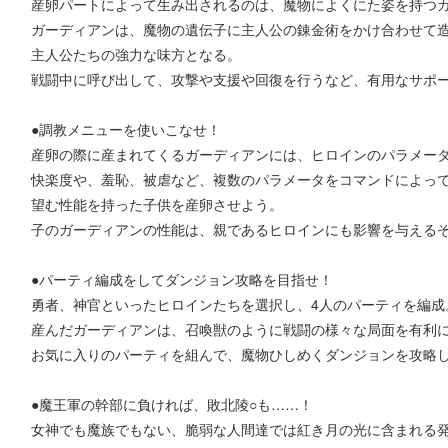
産卵パートによって生み出されるのは、魔物によくにた姿を持つ
ガーディアンは、魔物の遺伝子に主人公の錬金術をかけ合わせて
主人公たちの強力な味方となる。
戦闘中に呼び出して、攻撃や支援や回復を行うなど、有用なサポ
●調教メニューを使いこなせ！
産卵の際に産まれてくるガーディアンには、ヒロインのパラメー
快楽度や、羞恥、被虐など、複数のパラメータをコマンドによっ
望む性能を持った子供を産卵させよう。
子のガーディアンの性能は、親であるヒロインにも影響を与える
●パーティ編成をしてダンジョン攻略を目指せ！
勇者、神官といったヒロインたちを選択し、4人のパーティを編成
産んだガーディアンは、召喚獣のように戦闘の様々な局面を有利
お気に入りのパーティを組んで、魔物ひしめくダンジョンを攻略
●魔王軍の幹部に負ければ、敗北陵○も……！
女神でも魔族でもない、脆弱な人間達では紅き月の光に含まれる