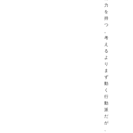
力
を
持
つ
。
考
え
る
よ
り
ま
ず
動
く
行
動
派
だ
が
、