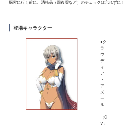
探索に行く前に、消耗品（回復薬など）のチェックは忘れずに！
登場キャラクター
●ク
ラ
ウ
デ
ィ
ア
・
ア
ズ
ー
ル
（C
V：