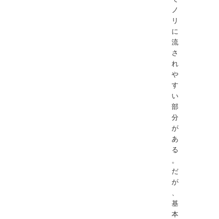
ノ
リ
に
流
さ
れ
や
す
い
部
分
が
あ
る
。
だ
が
、
基
本