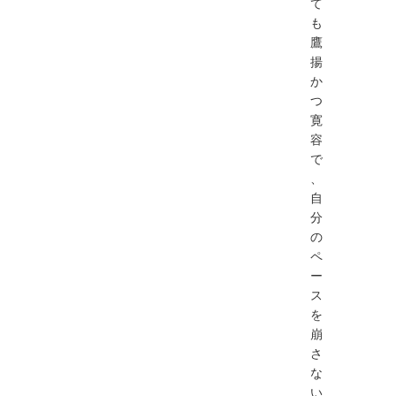
て
も
鷹
揚
か
つ
寛
容
で
、
自
分
の
ペ
ー
ス
を
崩
さ
な
い