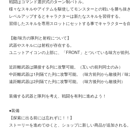
戦闘はコマンド選択式のターン制バトル。
様々なスキルやアイテムを駆使してモンスターとの戦いを勝ち抜
レベルアップするとキャラクターは新たなスキルを習得する。
習得したスキルを専用スロットにセットする事でキャラクターを
【敵/味方の隊列と射程について】
武器やスキルには射程が存在する。
ユニットアイコンの上部に、「FRONT」とついている味方が前列
近距離武器は隣接する列に攻撃可能。（互いの前列同士のみ）
中距離武器は1列隔てた列に攻撃可能。（味方前列から敵後列 / 
遠距離武器は2列隔てた列に攻撃可能。（味方後列から敵後列）
装備する武器と隊列を考え、戦闘を有利に進めよう！
●装備
【探索に出る前には忘れずに！！】
ストーリーを進めてゆくと、ショップに新しい商品が追加される