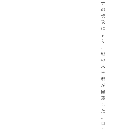
ナ
の
侵
攻
に
よ
り
、
戦
の
末
王
都
が
陥
落
し
た
。
自