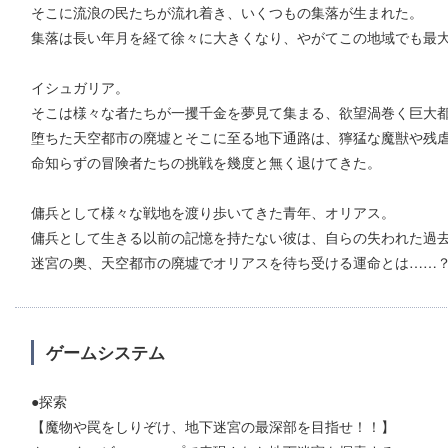
そこに流浪の民たちが流れ着き、いくつもの集落が生まれた。
集落は長い年月を経て徐々に大きくなり、やがてこの地域でも最
イシュガリア。
そこは様々な者たちが一攫千金を夢見て集まる、欲望渦巻く巨大
堕ちた天空都市の廃墟とそこに至る地下通路は、獰猛な魔獣や残
命知らずの冒険者たちの挑戦を幾度と無く退けてきた。
傭兵として様々な戦地を渡り歩いてきた青年、オリアス。
傭兵として生きる以前の記憶を持たない彼は、自らの失われた過
迷宮の奥、天空都市の廃墟でオリアスを待ち受ける運命とは……
ゲームシステム
●探索
【魔物や罠をしりぞけ、地下迷宮の最深部を目指せ！！】