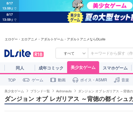
8/17
13:59
まで
8/17
13:59
まで
エロゲー・エロアニメ・アダルトゲーム・アダルトアニメならDLsite
すべて
美少女ゲーム
同人
成年コミック
スマホゲーム
ゲーム
動画
ボイス・ASMR
音楽
TOP
美少女ゲーム
ブランド一覧
Astronauts
ダンジョン オブ レガリアス ～背徳
ダンジョン オブ レガリアス ～背徳の都イシュ