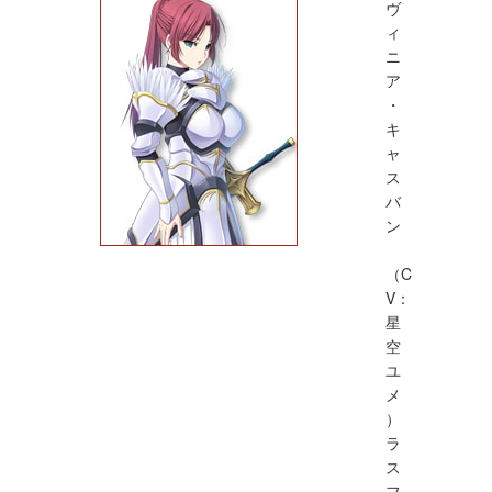
ヴ
ィ
ニ
ア
・
キ
ャ
ス
バ
ン
（C
V：
星
空
ユ
メ
）
ラ
ス
フ