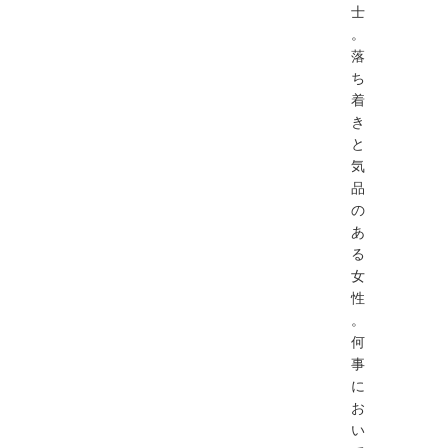
士
。
落
ち
着
き
と
気
品
の
あ
る
女
性
。
何
事
に
お
い