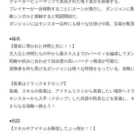
クォータービューマップで表現された地下迷宮を探索する。
プレイヤーが一歩移動するごとにターンが進行し、ダンジョンに
敵シンボルと接触すると戦闘開始だ。
ダンジョンにはモンスター以外にも様々な仕掛けや罠、宝箱が配
●編成
【運命に導かれた仲間と共に！！】
主人公と仲間たちの中から最大５人までのパーティを編成してダ
戦略や好みに合わせて自由度の高いパーティ構成が可能だ。
冒険者を待ち受けるダンジョンは様々な特徴をもっている。攻略
【装着はドラック＆ドロップ】
装備、スキルの装着は、アイテムリストから装着したい場所へド
モンスターから入手（ドロップ）した武器や防具などを装備し、
さらなる強敵へ挑もう！
●戦闘
【スキルやアイテムを駆使してぶっ倒せ！！】