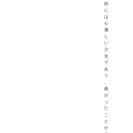
的
に
は
心
優
し
い
少
女
で
あ
り
、
曲
が
っ
た
こ
と
が