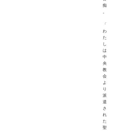
痴
。
「
わ
た
し
は
中
央
教
会
よ
り
派
遣
さ
れ
た
聖