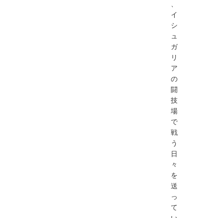
、
イ
シ
ュ
ガ
リ
ア
の
闘
技
場
で
戦
う
日
々
を
送
っ
て
い