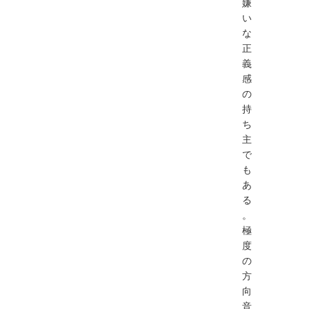
嫌
い
な
正
義
感
の
持
ち
主
で
も
あ
る
。
極
度
の
方
向
音