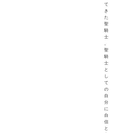
て
き
た
聖
騎
士
。
聖
騎
士
と
し
て
の
自
分
に
自
信
と