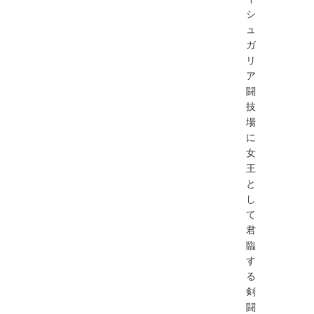
シ
ュ
ガ
リ
ア
闘
技
場
に
女
王
と
し
て
君
臨
す
る
剣
闘