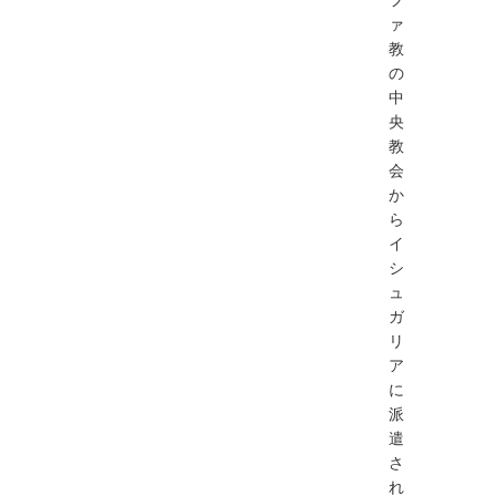
ァ
教
の
中
央
教
会
か
ら
イ
シ
ュ
ガ
リ
ア
に
派
遣
さ
れ