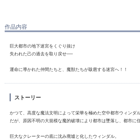
作品内容
巨大都市の地下迷宮をくぐり抜け
失われた己の過去を取り戻せ──
運命に導かれた仲間たちと、魔獣たちが跋扈する迷宮へ！！
ストーリー
かつて、高度な魔法文明によって栄華を極めた空中都市ウィンダ
だが、原因不明の大規模な魔的破壊により都市は墜落し、都市に
巨大なクレーターの底に沈み廃墟と化したウィンダル。