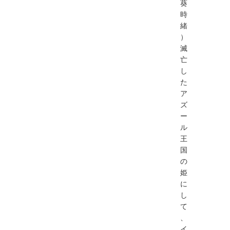
葵
時
緒
）
滅
亡
し
た
ア
ズ
ー
ル
王
国
の
姫
に
し
て
、
イ