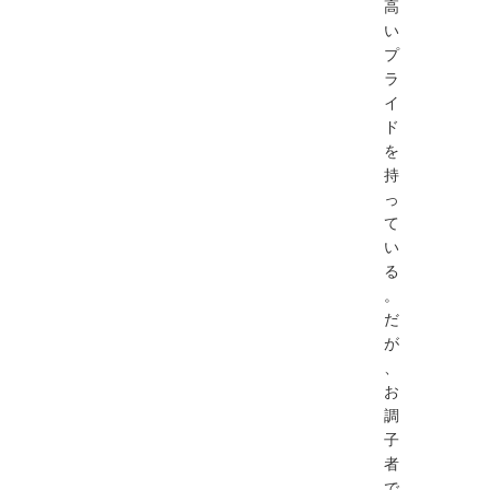
高
い
プ
ラ
イ
ド
を
持
っ
て
い
る
。
だ
が
、
お
調
子
者
で