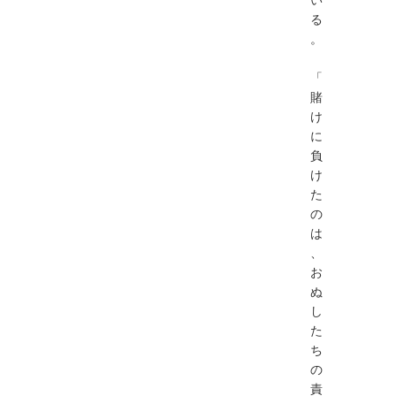
る
。
「
賭
け
に
負
け
た
の
は
、
お
ぬ
し
た
ち
の
責