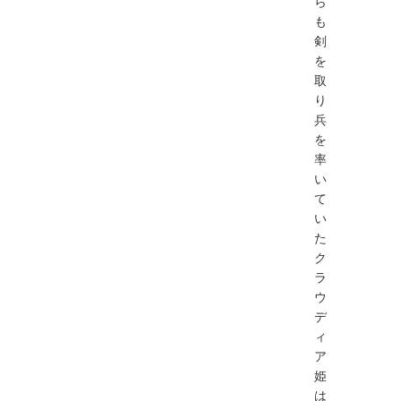
ら
も
剣
を
取
り
兵
を
率
い
て
い
た
ク
ラ
ウ
デ
ィ
ア
姫
は