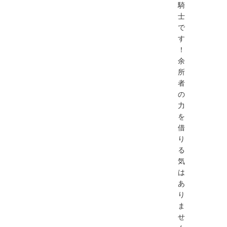
騎
士
で
す
！
余
所
者
の
力
を
借
り
る
気
は
あ
り
ま
せ