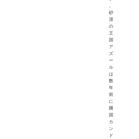
。
砂
漠
の
王
国
ア
ズ
ー
ル
は
数
年
前
に
隣
国
カ
ン
ド