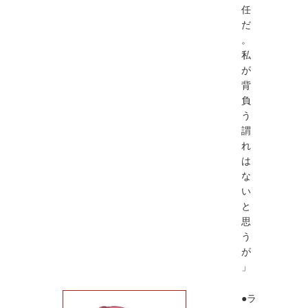
任
だ
。
私
が
背
負
う
謂
れ
は
な
い
と
思
う
が
」
●ラ