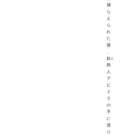
捕
ら
え
ら
れ
た
後
、
奴○
商
人
ア
ビ
ド
ラ
の
手
に
渡
り