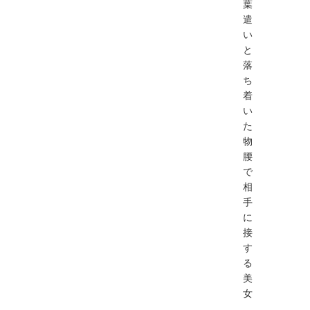
葉
遣
い
と
落
ち
着
い
た
物
腰
で
相
手
に
接
す
る
美
女
。