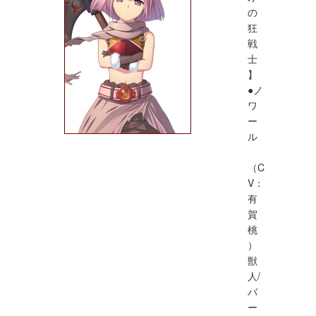
の
狂
戦
士
】
●ノ
ワ
ー
ル
（C
V：
有
賀
桃
）
獣
人/
バ
ー