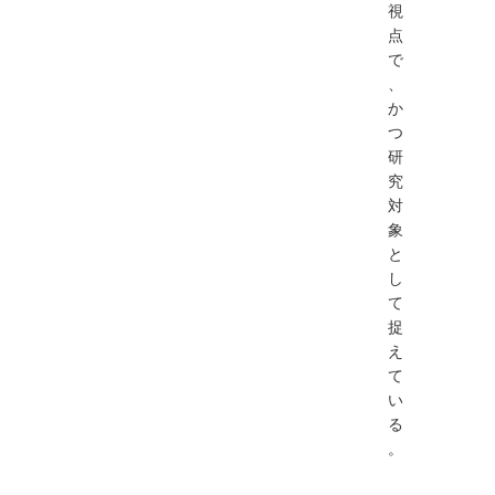
視
点
で
、
か
つ
研
究
対
象
と
し
て
捉
え
て
い
る
。