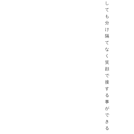
し
て
も
分
け
隔
て
な
く
笑
顔
で
接
す
る
事
が
で
き
る