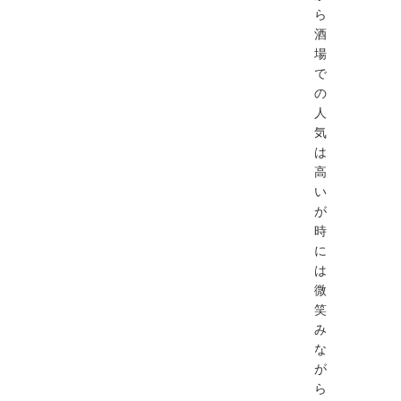
ら
酒
場
で
の
人
気
は
高
い
が
時
に
は
微
笑
み
な
が
ら