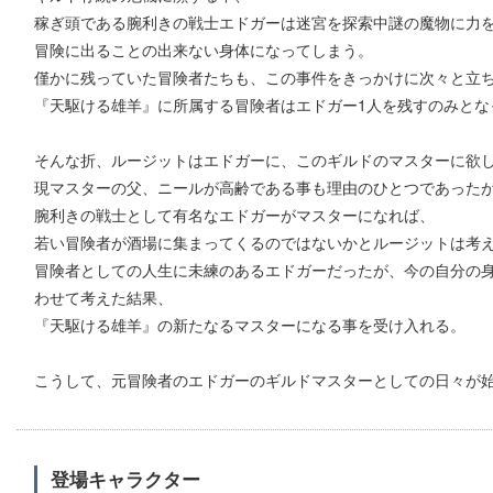
稼ぎ頭である腕利きの戦士エドガーは迷宮を探索中謎の魔物に力
冒険に出ることの出来ない身体になってしまう。
僅かに残っていた冒険者たちも、この事件をきっかけに次々と立
『天駆ける雄羊』に所属する冒険者はエドガー1人を残すのみとな
そんな折、ルージットはエドガーに、このギルドのマスターに欲
現マスターの父、ニールが高齢である事も理由のひとつであった
腕利きの戦士として有名なエドガーがマスターになれば、
若い冒険者が酒場に集まってくるのではないかとルージットは考
冒険者としての人生に未練のあるエドガーだったが、今の自分の
わせて考えた結果、
『天駆ける雄羊』の新たなるマスターになる事を受け入れる。
こうして、元冒険者のエドガーのギルドマスターとしての日々が
登場キャラクター