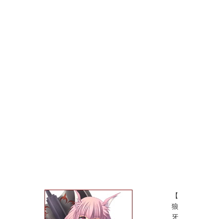
【
狼
牙