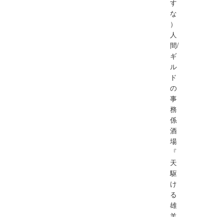
す
な
）
人
間/
ギ
ル
ド
の
事
務
係
酒
場
『
天
駆
け
る
雄
羊