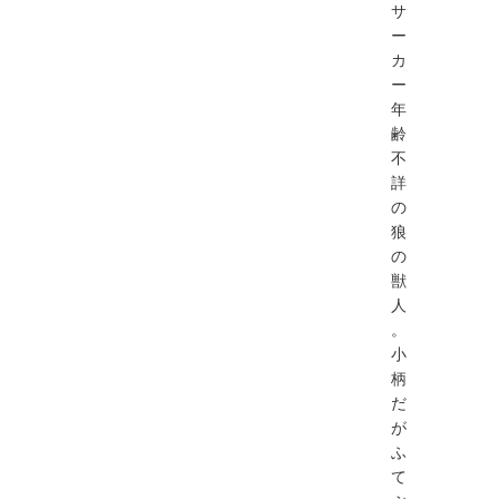
サ
ー
カ
ー
年
齢
不
詳
の
狼
の
獣
人
。
小
柄
だ
が
ふ
て