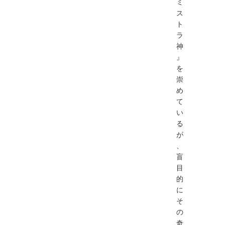
ミ
ス
ト
ラ
神
』
を
崇
め
て
い
る
が
、
盲
目
的
に
そ
の
奇