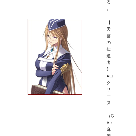
る
。
【
天
啓
の
伝
道
者
】
●ロ
ク
サ
ー
ヌ
（C
V：
麻
優