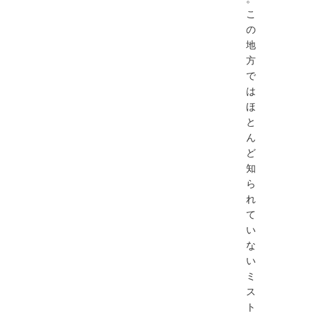
こ
の
地
方
で
は
ほ
と
ん
ど
知
ら
れ
て
い
な
い
ミ
ス
ト