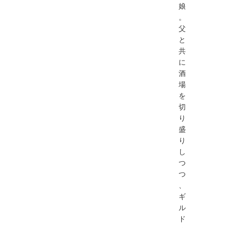
娘
。
父
と
共
に
酒
場
を
切
り
盛
り
し
つ
つ
、
ギ
ル
ド