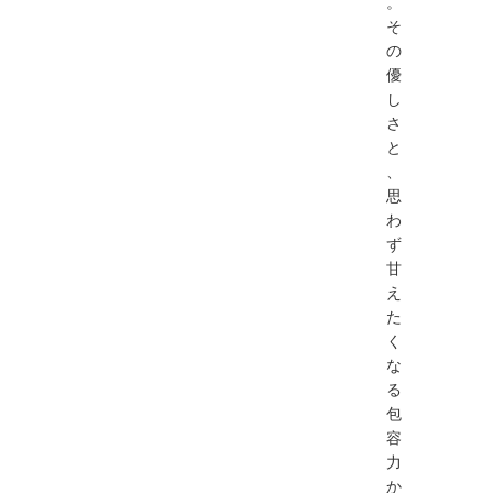
。
そ
の
優
し
さ
と
、
思
わ
ず
甘
え
た
く
な
る
包
容
力
か