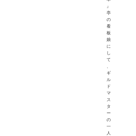
』
亭
の
看
板
娘
に
し
て
、
ギ
ル
ド
マ
ス
タ
ー
の
一
人