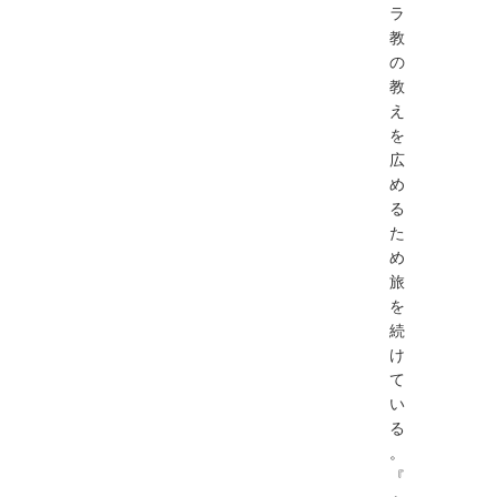
ラ
教
の
教
え
を
広
め
る
た
め
旅
を
続
け
て
い
る
。
『