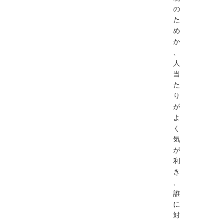
の
た
め
か
、
人
当
た
り
が
よ
く
気
が
利
き
、
誰
に
対