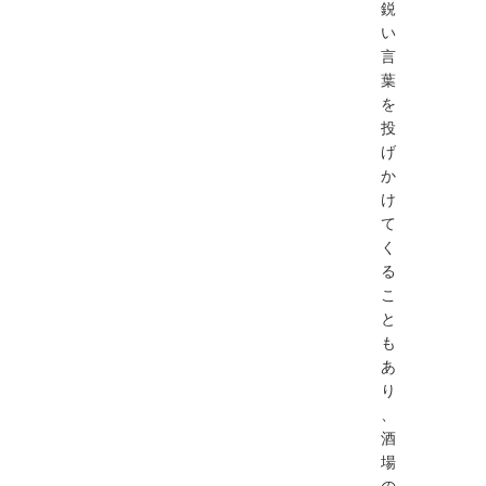
鋭
い
言
葉
を
投
げ
か
け
て
く
る
こ
と
も
あ
り
、
酒
場
の