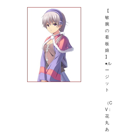
【
敏
腕
の
看
板
娘
】
●ル
ー
ジ
ッ
ト
（C
V：
花
丸
あ