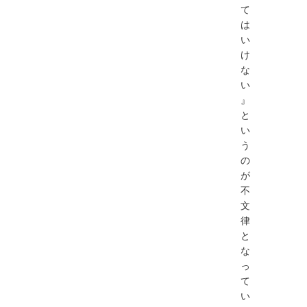
て
は
い
け
な
い
』
と
い
う
の
が
不
文
律
と
な
っ
て
い