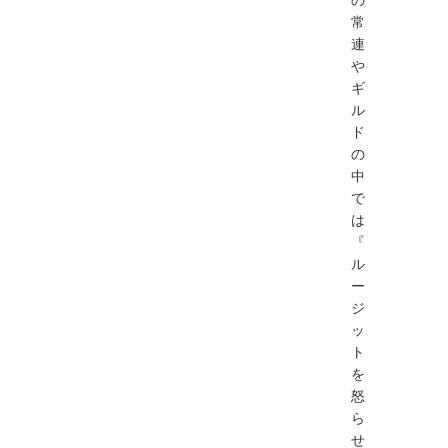
常
連
や
ギ
ル
ド
の
中
で
は
『
ル
ー
ジ
ッ
ト
を
怒
ら
せ