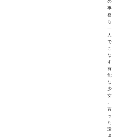
の
事
務
も
一
人
で
こ
な
す
有
能
な
少
女
。
育
っ
た
環
境