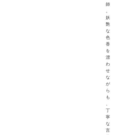
師
。
妖
艶
な
色
香
を
漂
わ
せ
な
が
ら
も
、
丁
寧
な
言