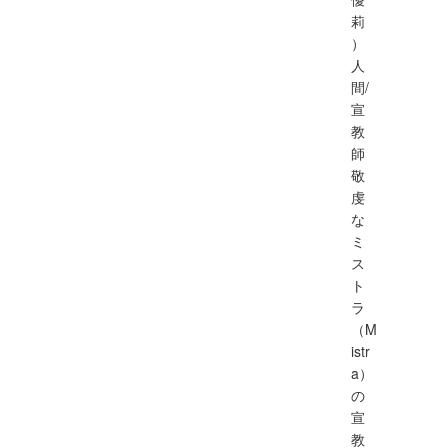
莉
）
人
間/
宣
教
師
敬
虔
な
ミ
ス
ト
ラ
（M
istr
a）
の
宣
教