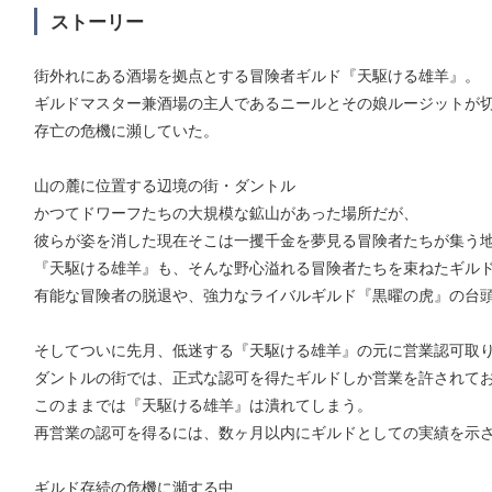
ストーリー
街外れにある酒場を拠点とする冒険者ギルド『天駆ける雄羊』。
ギルドマスター兼酒場の主人であるニールとその娘ルージットが
存亡の危機に瀕していた。
山の麓に位置する辺境の街・ダントル
かつてドワーフたちの大規模な鉱山があった場所だが、
彼らが姿を消した現在そこは一攫千金を夢見る冒険者たちが集う
『天駆ける雄羊』も、そんな野心溢れる冒険者たちを束ねたギル
有能な冒険者の脱退や、強力なライバルギルド『黒曜の虎』の台
そしてついに先月、低迷する『天駆ける雄羊』の元に営業認可取
ダントルの街では、正式な認可を得たギルドしか営業を許されて
このままでは『天駆ける雄羊』は潰れてしまう。
再営業の認可を得るには、数ヶ月以内にギルドとしての実績を示
ギルド存続の危機に瀕する中、