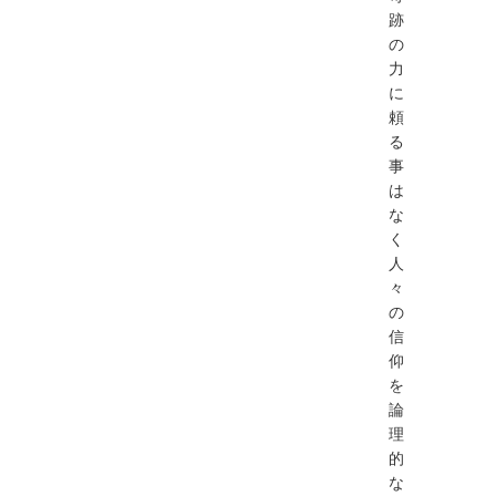
跡
の
力
に
頼
る
事
は
な
く
人
々
の
信
仰
を
論
理
的
な