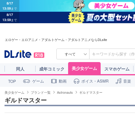
8/17
13:59
まで
8/17
13:59
まで
エロゲー・エロアニメ・アダルトゲーム・アダルトアニメならDLsite
すべて
美少女ゲーム
同人
成年コミック
スマホゲーム
ゲーム
動画
ボイス・ASMR
音楽
TOP
美少女ゲーム
ブランド一覧
Astronauts
ギルドマスター
ギルドマスター