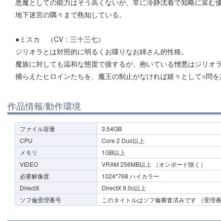
悪魔としての能力はそう高くないが、常に冷静沈着で知略に富む
地下迷宮の隅々まで熟知している。
●ミスカ （CV：三十三七）
ジリオラとは対照的に明るくお喋りなお姉さん的性格。
魔族に対しても温和な態度で接するが、抱いている憎悪はジリオ
捕らえたヒロインたちを、魔王の制止がなければ嬉々として○問を
作品情報/動作環境
ファイル容量
3.54GB
CPU
Core 2 Duo以上
メモリ
1GB以上
VIDEO
VRAM 256MB以上 （オンボード除く）
必要解像度
1024*768 ハイカラー
DirectX
DirectX 9.0c以上
ソフ倫受理番号
このタイトルはソフ倫審査済みです （受理番号0