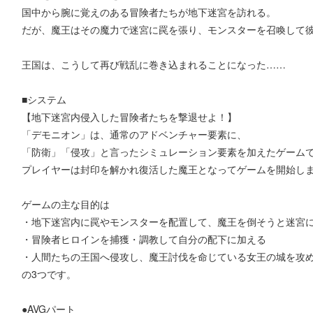
国中から腕に覚えのある冒険者たちが地下迷宮を訪れる。
だが、魔王はその魔力で迷宮に罠を張り、モンスターを召喚して
王国は、こうして再び戦乱に巻き込まれることになった……
■システム
【地下迷宮内侵入した冒険者たちを撃退せよ！】
「デモニオン」は、通常のアドベンチャー要素に、
「防衛」「侵攻」と言ったシミュレーション要素を加えたゲーム
プレイヤーは封印を解かれ復活した魔王となってゲームを開始し
ゲームの主な目的は
・地下迷宮内に罠やモンスターを配置して、魔王を倒そうと迷宮
・冒険者ヒロインを捕獲・調教して自分の配下に加える
・人間たちの王国へ侵攻し、魔王討伐を命じている女王の城を攻
の3つです。
●AVGパート