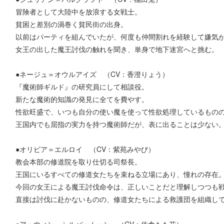
冒険者として大陸中を放浪する女戦士。
貧困と差別の渦巻く貧民街の出身。
以前はパーティを組んでいたが、何度も仲間割れを経験して嫌気
女王の出した魔王討伐の触れを聞き、単身で地下迷宮へと挑む。
●ネージュ＝オウルアイズ （CV：香澄りょう）
『魔術師ギルド』の研究員にして相談役。
新たな魔術的知識の発見に全てを費やす。
性欲旺盛で、いつも自分の使い魔を使って性欲処理しているもの
王国内でも屈指の実力を持つ魔術師だが、表に出ることは少ない
●オリビア＝エルロイ （CV：紫苑みやび）
教会本部の修道院を取り仕切る司祭長。
王国にいるすべての修道女たちを束ねる立場にあり、憧れの存在
今回の女王による魔王討伐命令は、正しいことだと理解しつつも
直接は討伐に赴かないものの、修道女たちによる救護団を組織し
●アーウィン＝シルバームーン （CV：佐倉もも花）