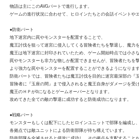
物語は主にこのAVGパートで進行します。
ゲームの進行状況に合わせて、ヒロインたちとの会話イベントや
●防衛パート
地下迷宮内に罠やモンスターを配置することで、
魔王討伐を狙って迷宮に侵入してくる冒険者たちを撃退し、魔力
魔王は地下迷宮に封印されていたため、ゲーム開始時点では小さ
罠やモンスターも非力な物しか配置できませんが、冒険者たちを
より強力な罠やモンスターを配置することができるようになりま
防衛パートでは、冒険者たちは魔王討伐を目的に迷宮最深部の『
冒険者に『玉座の間』まで侵入されると魔王自身がダメージを受
魔王のＨＰが0になるとゲームオーバーとなります。
攻めてきた全ての敵の撃退に成功すると防衛成功になります。
●戦略パート
モンスターもしくは配下にしたヒロインユニットで部隊を編成し
各拠点では敵ユニットによる防衛部隊が待ち構えています。
防衛部隊を全滅させると侵攻に成功し、その拠点を支配すること