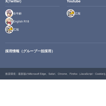
X(Twitter)
Youtube
全年齢
広報
English R18
広報
採用情報（グループ一括採用）
推奨環境：最新版のMicrosoft Edge、Safari、Chrome、Firefox（JavaScript・Cooki