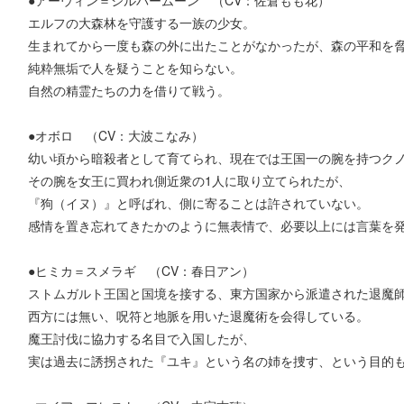
エルフの大森林を守護する一族の少女。
生まれてから一度も森の外に出たことがなかったが、森の平和を
純粋無垢で人を疑うことを知らない。
自然の精霊たちの力を借りて戦う。
●オボロ （CV：大波こなみ）
幼い頃から暗殺者として育てられ、現在では王国一の腕を持つク
その腕を女王に買われ側近衆の1人に取り立てられたが、
『狗（イヌ）』と呼ばれ、側に寄ることは許されていない。
感情を置き忘れてきたかのように無表情で、必要以上には言葉を
●ヒミカ＝スメラギ （CV：春日アン）
ストムガルト王国と国境を接する、東方国家から派遣された退魔
西方には無い、呪符と地脈を用いた退魔術を会得している。
魔王討伐に協力する名目で入国したが、
実は過去に誘拐された『ユキ』という名の姉を捜す、という目的