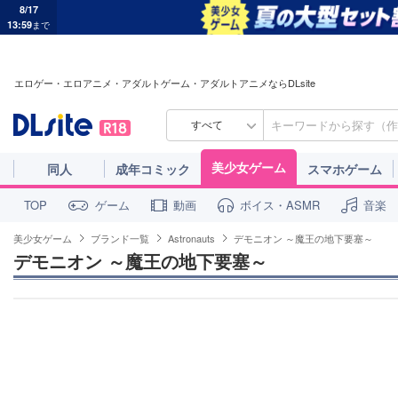
8/17
13:59
まで
エロゲー・エロアニメ・アダルトゲーム・アダルトアニメならDLsite
すべて
美少女ゲーム
同人
成年コミック
スマホゲーム
ゲーム
動画
ボイス・ASMR
音楽
TOP
美少女ゲーム
ブランド一覧
Astronauts
デモニオン ～魔王の地下要塞～
デモニオン ～魔王の地下要塞～