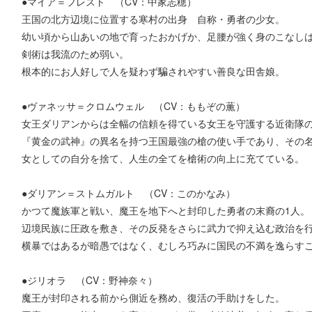
●マイア＝フレスト （CV：中家志穂）
王国の北方辺境に位置する寒村の出身 自称・勇者の少女。
幼い頃から山あいの地で育ったおかげか、足腰が強く身のこなし
剣術は我流のため弱い。
根本的にお人好しで人を疑わず騙されやすい善良な田舎娘。
●ヴァネッサ＝クロムウェル （CV：ももぞの薫）
女王ダリアンからは全幅の信頼を得ている女王を守護する近衛隊
『黄金の武神』の異名を持つ王国最強の槍の使い手であり、その
女としての自分を捨て、人生の全てを槍術の向上に充てている。
●ダリアン＝ストムガルト （CV：このかなみ）
かつて魔族軍と戦い、魔王を地下へと封印した勇者の末裔の1人。
辺境民族に圧政を敷き、その反発をさらに武力で抑え込む政治を
横暴ではあるが暗愚ではなく、むしろ巧みに国民の不満を逸らす
●ジリオラ （CV：野神奈々）
魔王が封印される前から側近を務め、復活の手助けをした。