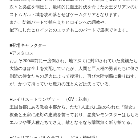
次々と拠点を制圧し、最終的に魔王討伐を命じた女王ダリアンの
ストムガルト城を攻め落とせばゲームクリアとなります。
また、防衛パートで捕らえたヒロインへの調教や、
配下にしたヒロインとのエッチもこのパートで選択できます。
■登場キャラクター
●アスタロス
およそ200年前に一度倒され、地下深くに封印されていた魔族た
大陸のほぼ全土を支配していたが、人間と亜人種の勇者たちに倒
側近の侍女たちの尽力によって復活し、再び大陸制覇に乗り出す
が、かつて持っていた魔力のほとんどは失っている。
●レイリス＝トランザット （CV：花南）
王国首都にある教会本部から、ただ1人正式に認められた『聖女』
教会と王家に絶対の忠誠を誓っており、悪魔やモンスターはもち
エルフや亜人種たちでさえ、敵となるなら躊躇無く斬り捨てる。
●ジュリアン＝バルクラフト （CV：楠田兎）