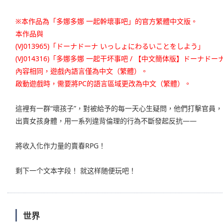
※本作品為「多娜多娜 一起幹壞事吧」的官方繁體中文版。
本作品與
(VJ013965)「ドーナドーナ いっしょにわるいことをしよう」
(VJ014316)「多娜多娜 一起干坏事吧 / 【中文簡体版】ドーナドー
內容相同，遊戲內語言僅為中文（繁體）。
啟動遊戲時，需要將PC的語言區域更改為中文（繁體）。
這裡有一群“壞孩子”，對被給予的每一天心生疑問，他們打擊官員，
出賣女孩身體，用一系列違背倫理的行為不斷發起反抗——
將收入化作力量的賣春RPG！
剩下一个文本字段！ 就这样随便玩吧！
世界