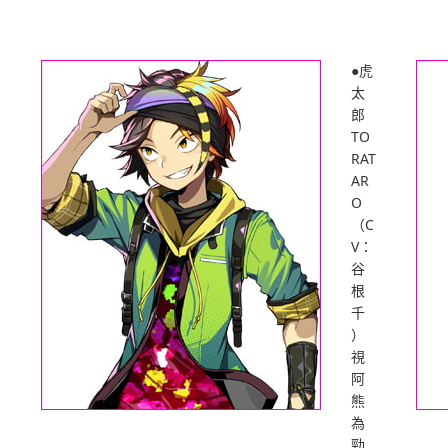
●虎
太
郎
TO
RAT
AR
O
（C
V：
谷
根
千
）
視
阿
熊
為
勁