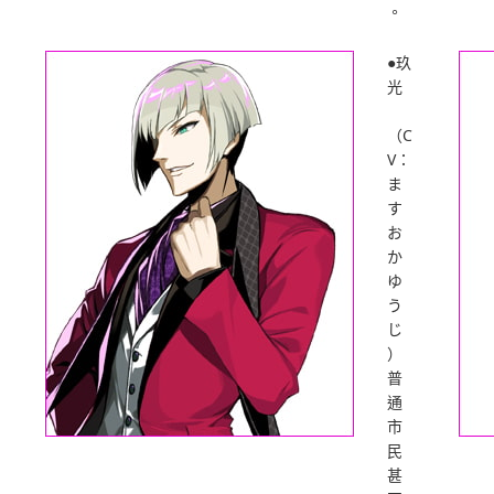
。
●玖
光
（C
V：
ま
す
お
か
ゆ
う
じ
）
普
通
市
民
甚