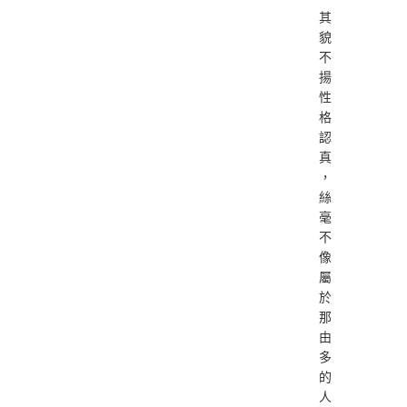
其
貌
不
揚
性
格
認
真
，
絲
毫
不
像
屬
於
那
由
多
的
人