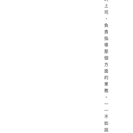
上
司
，
負
責
指
導
那
個
方
面
的
業
務
。
—
—
不
如
說