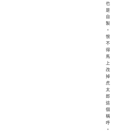
也
是
自
製
。
恨
不
得
馬
上
改
掉
虎
太
郎
這
個
稱
呼
。