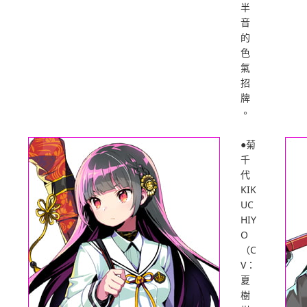
半
音
的
色
氣
招
牌
。
●菊
千
代
KIK
UC
HIY
O
（C
V：
夏
樹