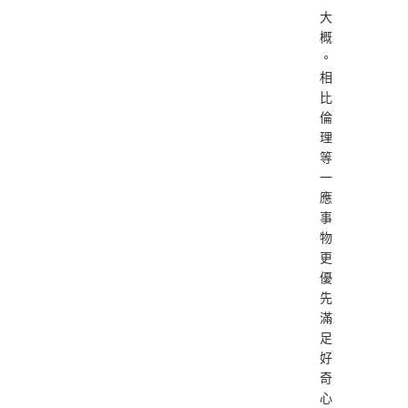
大
概
。
相
比
倫
理
等
一
應
事
物
更
優
先
滿
足
好
奇
心