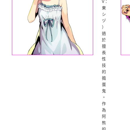
V：
東
シ
ヅ
）
過
於
擅
長
性
技
的
搗
蛋
鬼
。
作
為
阿
熊
的