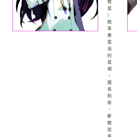
柑
菜
）
統
率
東
雲
派
的
首
領
。
擅
長
劍
術
，
斬
敵
從
來