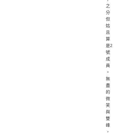
之
分
但
姑
且
算
是2
號
成
員
。
無
盡
的
微
笑
與
雙
峰
，