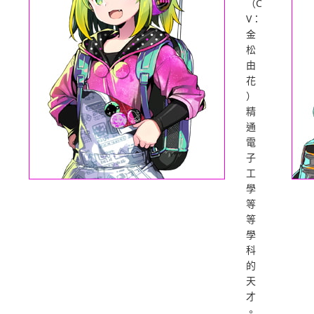
（C
V：
金
松
由
花
）
精
通
電
子
工
學
等
等
學
科
的
天
才
。