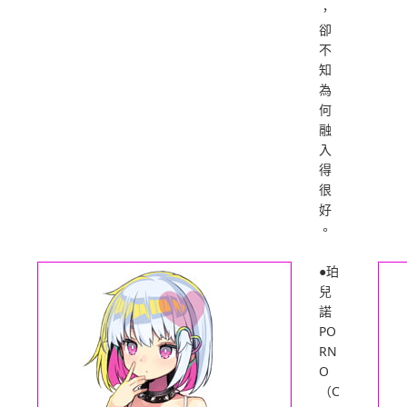
，
卻
不
知
為
何
融
入
得
很
好
。
●珀
兒
諾
PO
RN
O
（C