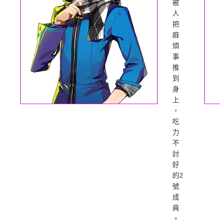
被
人
把
麻
煩
事
推
到
身
上
，
吃
力
不
討
好
的2
號
成
員
。