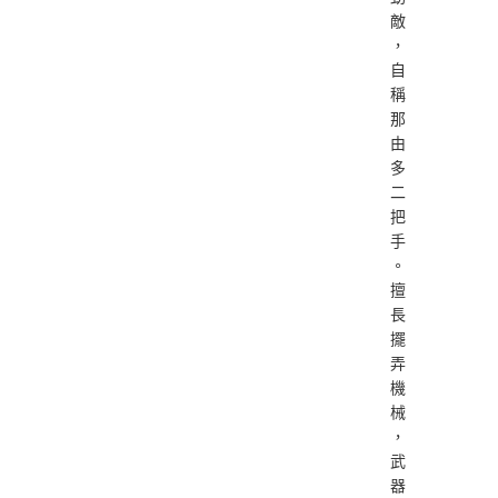
敵
，
自
稱
那
由
多
二
把
手
。
擅
長
擺
弄
機
械
，
武
器