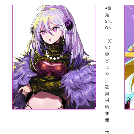
●紫
苑
SHI
ON
（C
V：
鈴
谷
ま
や
）
雖
與
村
崎
並
無
上
下