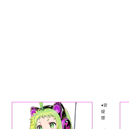
●安
緹
娜