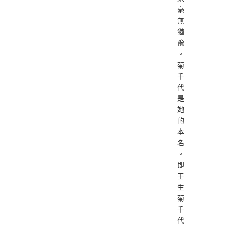
毫
無
猶
豫
。
菊
千
代
是
她
的
本
名
。
即
壬
生
菊
千
代