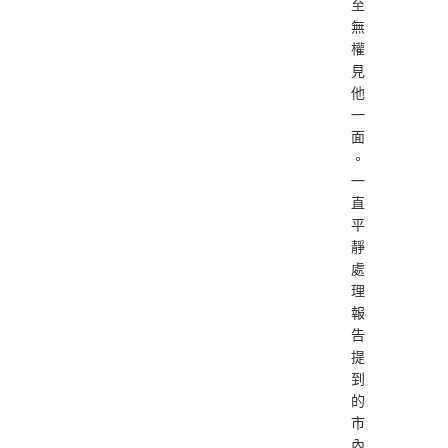
至
無
權
見
他
一
面
。
一
直
平
靜
處
理
報
告
提
到
的
市
內