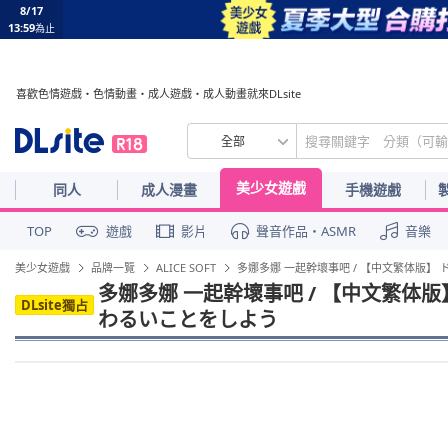
8/17
13:59
為止
喜歡色情遊戲・色情動畫・成人遊戲・成人動畫就來DLsite
全部
美少女遊戲
同人
成人漫畫
手機遊戲
TOP
遊戲
影片
聲音作品・ASMR
音樂
美少女遊戲
品牌一覽
ALICE SOFT
多娜多娜 一起幹壞事吧 / 【中文繁体版】
多娜多娜 一起幹壞事吧 / 【中文繁体版
DLsite獨占
わるいことをしよう