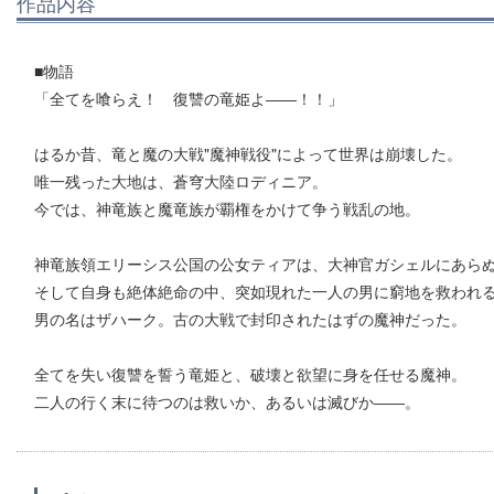
作品内容
■物語
「全てを喰らえ！ 復讐の竜姫よ――！！」
はるか昔、竜と魔の大戦"魔神戦役"によって世界は崩壊した。
唯一残った大地は、蒼穹大陸ロディニア。
今では、神竜族と魔竜族が覇権をかけて争う戦乱の地。
神竜族領エリーシス公国の公女ティアは、大神官ガシェルにあら
そして自身も絶体絶命の中、突如現れた一人の男に窮地を救われ
男の名はザハーク。古の大戦で封印されたはずの魔神だった。
全てを失い復讐を誓う竜姫と、破壊と欲望に身を任せる魔神。
二人の行く末に待つのは救いか、あるいは滅びか――。