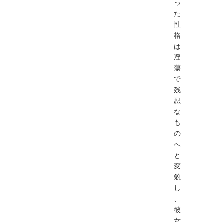
っ
た
性
格
は
淫
蕩
で
残
忍
な
も
の
へ
と
変
貌
し
、
彼
女