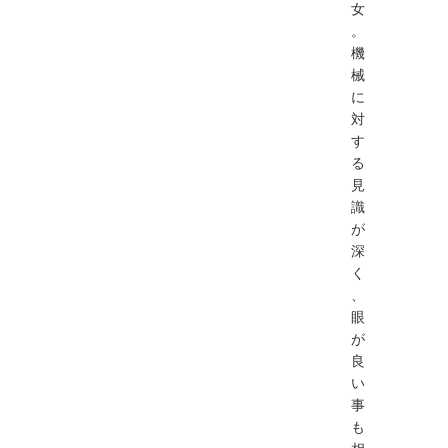
女
。
機
械
に
対
す
る
見
識
が
深
く
、
眼
が
良
い
事
も