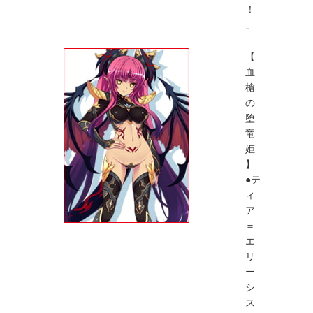
！
」
【
血
槍
の
堕
竜
姫
】
●テ
ィ
ア
＝
エ
リ
ー
シ
ス