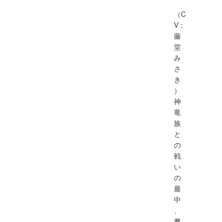
（C
V：
藤
堂
み
さ
き
）
神
竜
族
と
の
戦
い
の
最
中
、
魔