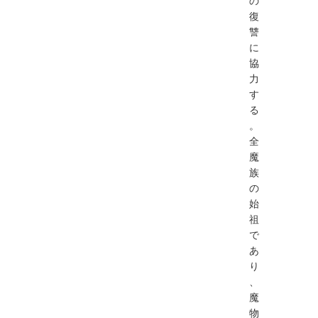
の
復
讐
に
協
力
す
る
。
全
魔
族
の
始
祖
で
あ
り
、
魔
物