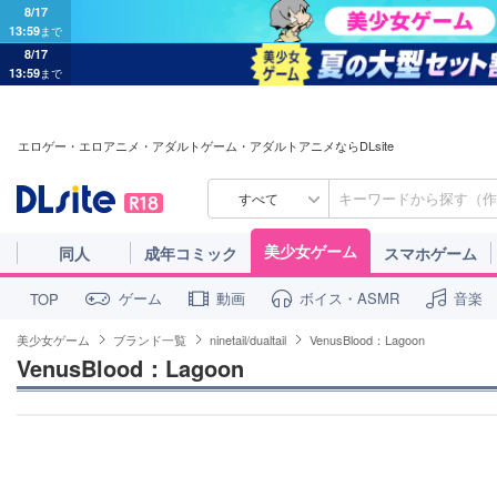
8/17
13:59
まで
8/17
13:59
まで
エロゲー・エロアニメ・アダルトゲーム・アダルトアニメならDLsite
すべて
美少女ゲーム
同人
成年コミック
スマホゲーム
ゲーム
動画
ボイス・ASMR
音楽
TOP
美少女ゲーム
ブランド一覧
ninetail/dualtail
VenusBlood：Lagoon
VenusBlood：Lagoon