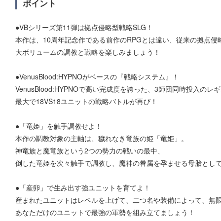
ポイント
●VBシリーズ第11弾は拠点侵略型戦略SLG！
本作は、10周年記念作である前作のRPGとは違い、従来の拠点侵
大ボリュームの調教と戦略を楽しみましょう！
●VenusBlood:HYPNOがベースの『戦略システム』！
VenusBlood:HYPNOで高い完成度を誇った、3師団同時投入
最大で18VS18ユニットの戦略バトルが再び！
●「竜姫」を触手調教せよ！
本作の調教対象の主軸は、穢れなき竜族の姫「竜姫」。
神竜族と魔竜族という2つの勢力の戦いの最中、
倒した竜姫を次々触手で調教し、魔神の眷属を孕ませる母胎とし
●「産卵」で生み出す強ユニットを育てよ！
産まれたユニットはレベルを上げて、二つ名や装備によって、無
あなただけのユニットで最強の軍勢を組み立てましょう！