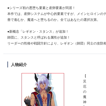
●シリーズ初の悪堕ち要素と産卵要素が同居！
本作では、産卵システムが中心的要素ですが、メインヒロインの
善で進むか、魔道へと堕ちるのか。全てはあなたの選択次第。
●新概念「レギオン・スタンス」が追加！
師団に、スタンスと呼ばれる属性が追加！
リーダーの性格や戦闘方針により、レギオン（師団）同士の攻防
人物紹介
【
災
厄
の
魔
神