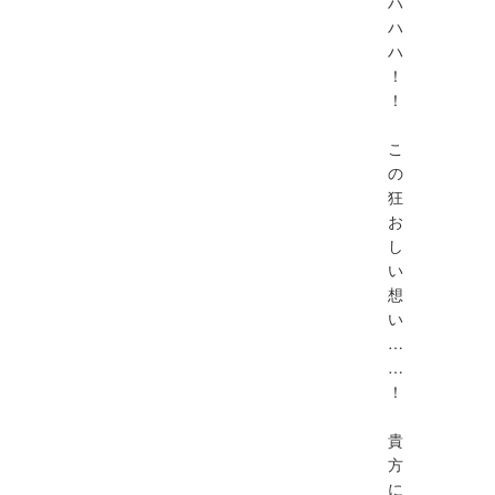
ハ
ハ
ハ
！
！
こ
の
狂
お
し
い
想
い
…
…
！
貴
方
に