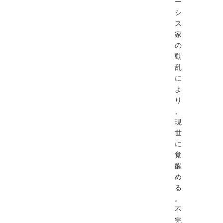
ー
シ
ス
家
の
動
乱
に
よ
り
、
現
世
に
覚
醒
め
る
。
不
完