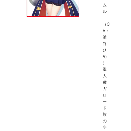
ム
ル
（C
V：
渋
谷
ひ
め
）
獣
人
種
ガ
ロ
ー
ド
族
の
少