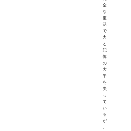
全
な
復
活
で
力
と
記
憶
の
大
半
を
失
っ
て
い
る
が
、