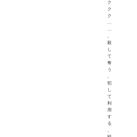
ク
ク
ク
…
…
。
殺
し
て
奪
う
。
犯
し
て
利
用
す
る
。
戦