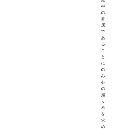
神
の
眷
属
で
あ
る
こ
と
に
の
み
心
の
拠
り
所
を
求
め