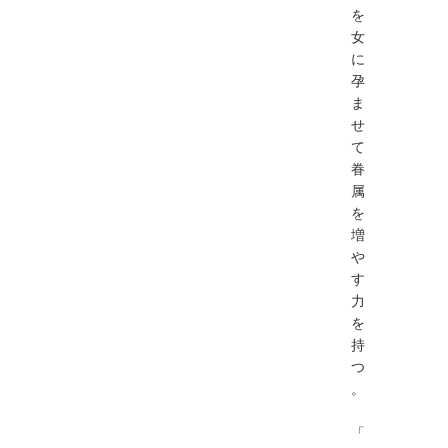
を
女
に
孕
ま
せ
て
眷
属
を
増
や
す
力
を
持
つ
。
「