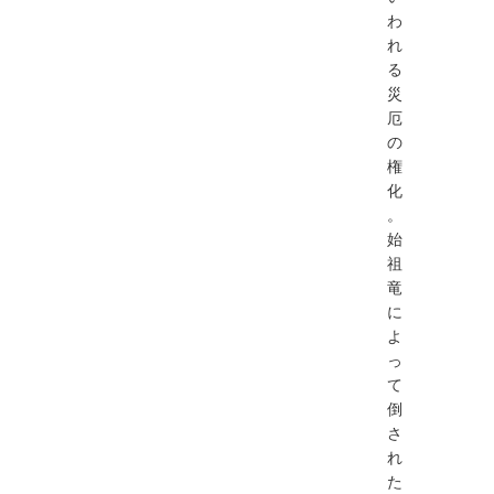
わ
れ
る
災
厄
の
権
化
。
始
祖
竜
に
よ
っ
て
倒
さ
れ
た