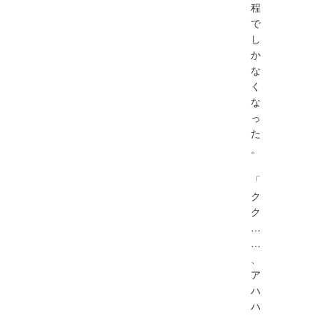
程
で
し
か
な
く
な
っ
た
。
「
ク
ク
…
…
、
ア
ハ
ハ