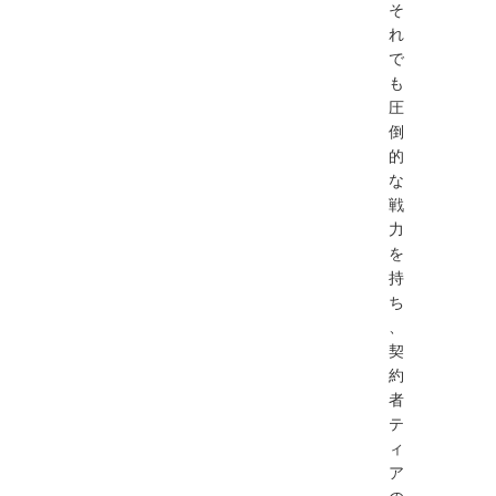
そ
れ
で
も
圧
倒
的
な
戦
力
を
持
ち
、
契
約
者
テ
ィ
ア