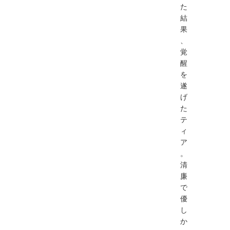
た
結
果
、
覚
醒
を
遂
げ
た
テ
ィ
ア
。
清
廉
で
優
し
か