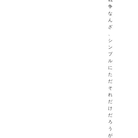
争
な
ん
ざ
、
シ
ン
プ
ル
に
た
だ
そ
れ
だ
け
だ
ろ
う
が