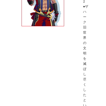
】
●ザ
ハ
ー
ク
旧
世
界
の
文
明
を
滅
ぼ
し
尽
く
し
た
と
い