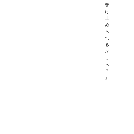
受
け
止
め
ら
れ
る
か
し
ら
？
」