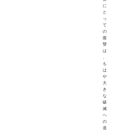
に
と
っ
て
の
復
讐
は
、
も
は
や
大
き
な
破
滅
へ
の
道