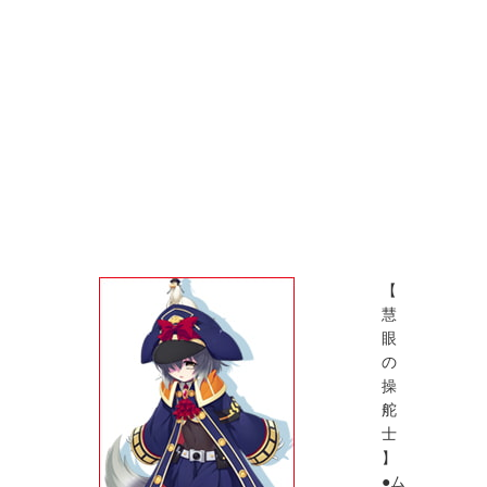
【
慧
眼
の
操
舵
士
】
●ム