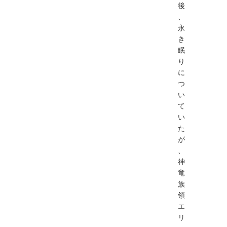
後
、
永
き
眠
り
に
つ
い
て
い
た
が
、
神
竜
族
領
エ
リ