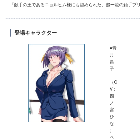
「触手の王であるニョルヒム様にも認められた、超一流の触手ブ
登場キャラクター
●青
月
昌
子
（C
V：
四
ノ
宮
ひ
な
）
ベ