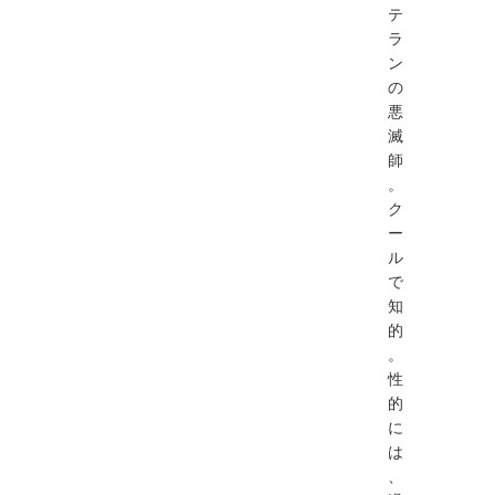
テ
ラ
ン
の
悪
滅
師
。
ク
ー
ル
で
知
的
。
性
的
に
は
、