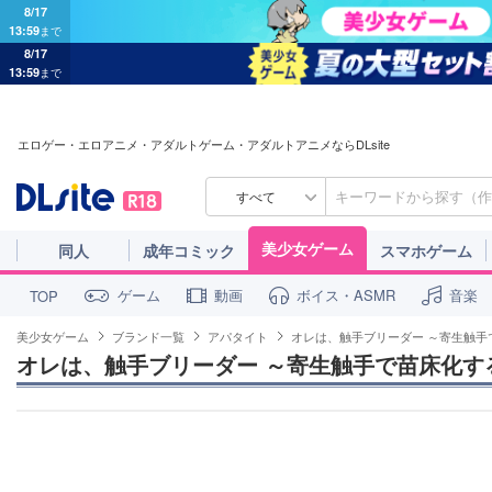
8/17
13:59
まで
8/17
13:59
まで
エロゲー・エロアニメ・アダルトゲーム・アダルトアニメならDLsite
すべて
美少女ゲーム
同人
成年コミック
スマホゲーム
ゲーム
動画
ボイス・ASMR
音楽
TOP
美少女ゲーム
ブランド一覧
アパタイト
オレは、触手ブリーダー ～寄生触手
オレは、触手ブリーダー ～寄生触手で苗床化す