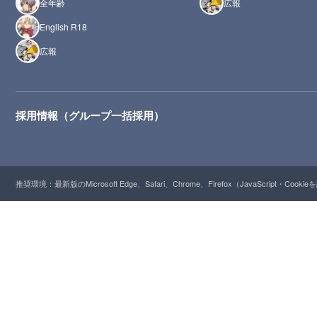
全年齢
広報
English R18
広報
採用情報（グループ一括採用）
推奨環境：最新版のMicrosoft Edge、Safari、Chrome、Firefox（JavaScript・Cooki