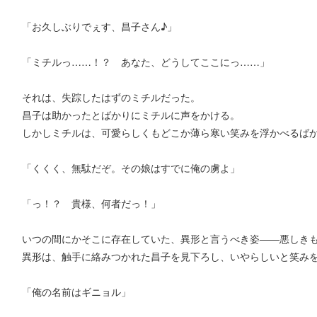
「お久しぶりでぇす、昌子さん♪」
「ミチルっ……！？ あなた、どうしてここにっ……」
それは、失踪したはずのミチルだった。
昌子は助かったとばかりにミチルに声をかける。
しかしミチルは、可愛らしくもどこか薄ら寒い笑みを浮かべるば
「くくく、無駄だぞ。その娘はすでに俺の虜よ」
「っ！？ 貴様、何者だっ！」
いつの間にかそこに存在していた、異形と言うべき姿――悪しき
異形は、触手に絡みつかれた昌子を見下ろし、いやらしいと笑み
「俺の名前はギニョル」